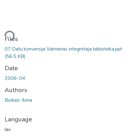
ding...
Files
07 Datu konversija Valmieras integretaja biblioteka.ppt
(56.5 KB)
Date
2006-04
Authors
Budule, Ilona
Language
lav