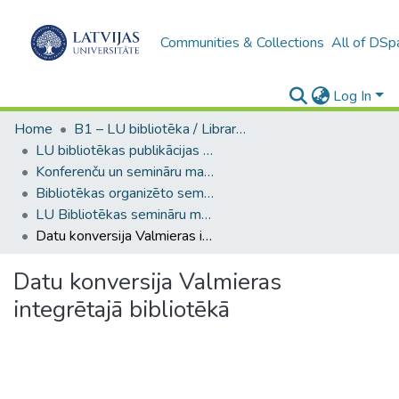
Communities & Collections
All of DSp
Log In
Home
B1 – LU bibliotēka / Library of the UL
LU bibliotēkas publikācijas / Publications of the University Library
Konferenču un semināru materiāli (LUB) / Conference and seminar materials
Bibliotēkas organizēto semināru materiāli / Library Workshop Materials
LU Bibliotēkas semināru materiāli
Datu konversija Valmieras integrētajā bibliotēkā
Datu konversija Valmieras
integrētajā bibliotēkā