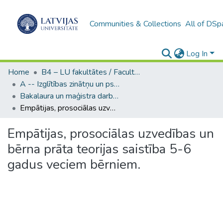
Communities & Collections
All of DSp
Log In
Home
B4 – LU fakultātes / Faculties of the UL
A -- Izglītības zinātņu un psiholoģijas fakultāte / Faculty of Education Sciences and Psychology
Bakalaura un maģistra darbi (PPMF) / Bachelor's and Master's theses
Empātijas, prosociālas uzvedības un bērna prāta teorijas saistība 5-6 gadus veciem bērniem.
Empātijas, prosociālas uzvedības un
bērna prāta teorijas saistība 5-6
gadus veciem bērniem.