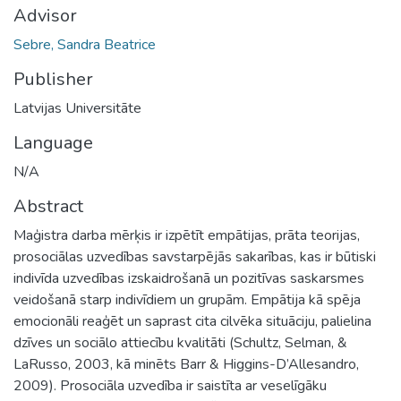
Advisor
Sebre, Sandra Beatrice
Publisher
Latvijas Universitāte
Language
N/A
Abstract
Maģistra darba mērķis ir izpētīt empātijas, prāta teorijas,
prosociālas uzvedības savstarpējās sakarības, kas ir būtiski
indivīda uzvedības izskaidrošanā un pozitīvas saskarsmes
veidošanā starp indivīdiem un grupām. Empātija kā spēja
emocionāli reaģēt un saprast cita cilvēka situāciju, palielina
dzīves un sociālo attiecību kvalitāti (Schultz, Selman, &
LaRusso, 2003, kā minēts Barr & Higgins-D’Allesandro,
2009). Prosociāla uzvedība ir saistīta ar veselīgāku