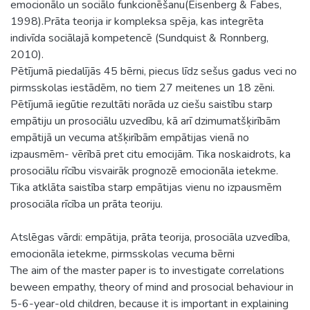
emocionālo un sociālo funkcionēšanu(Eisenberg & Fabes,
1998).Prāta teorija ir kompleksa spēja, kas integrēta
indivīda sociālajā kompetencē (Sundquist & Ronnberg,
2010).
Pētījumā piedalījās 45 bērni, piecus līdz sešus gadus veci no
pirmsskolas iestādēm, no tiem 27 meitenes un 18 zēni.
Pētījumā iegūtie rezultāti norāda uz ciešu saistību starp
empātiju un prosociālu uzvedību, kā arī dzimumatšķirībām
empātijā un vecuma atšķirībām empātijas vienā no
izpausmēm- vērībā pret citu emocijām. Tika noskaidrots, ka
prosociālu rīcību visvairāk prognozē emocionāla ietekme.
Tika atklāta saistība starp empātijas vienu no izpausmēm
prosociāla rīcība un prāta teoriju.
Atslēgas vārdi: empātija, prāta teorija, prosociāla uzvedība,
emocionāla ietekme, pirmsskolas vecuma bērni
The aim of the master paper is to investigate correlations
beween empathy, theory of mind and prosocial behaviour in
5-6-year-old children, because it is important in explaining