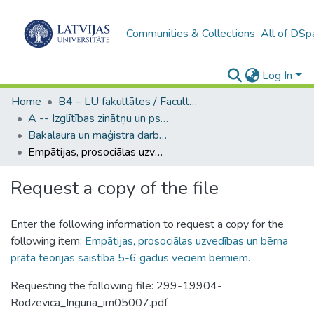
Communities & Collections
All of DSp
Log In
Home
B4 – LU fakultātes / Faculties of the UL
A -- Izglītības zinātņu un psiholoģijas fakultāte / Faculty of Education Sciences and Psychology
Bakalaura un maģistra darbi (PPMF) / Bachelor's and Master's theses
Empātijas, prosociālas uzvedības un bērna prāta teorijas saistība 5-6 gadus veciem bērniem.
Request a copy of the file
Enter the following information to request a copy for the
following item:
Empātijas, prosociālas uzvedības un bērna
prāta teorijas saistība 5-6 gadus veciem bērniem.
Requesting the following file: 299-19904-
Rodzevica_Inguna_im05007.pdf