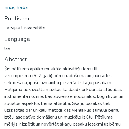
Brice, Baiba
Publisher
Latvijas Universitāte
Language
lav
Abstract
Šis pētījums aplūko muzikālo aktivitāšu lomu III
vecumposma (5–7 gadi) bērnu radošuma un jaunrades
sekmēšanā, īpašu uzmanību pievēršot skaņu pasakām.
Pētījumā tiek izcelta mūzikas kā daudzfunkcionāla attīstības
instrumenta nozīme, kas apvieno emocionālos, kognitīvos un
sociālos aspektus bērna attīstībā. Skaņu pasakas tiek
uzskatītas par unikālu metodi, kas vienlaikus stimulē bērnu
iztēli, asociatīvo domāšanu un muzikālo izjūtu. Pētījuma
mērķis ir izpētīt un novērtēt skaņu pasaku ietekmi uz bērnu