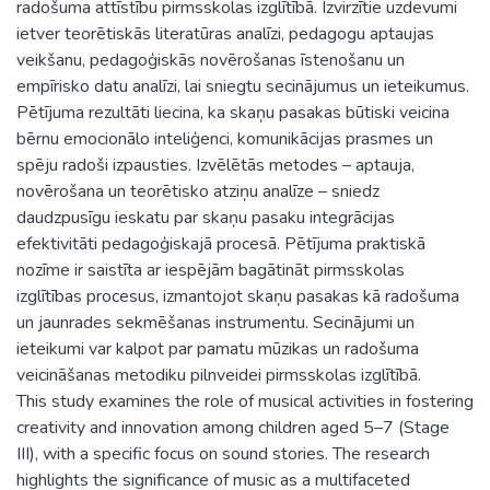
radošuma attīstību pirmsskolas izglītībā. Izvirzītie uzdevumi
ietver teorētiskās literatūras analīzi, pedagogu aptaujas
veikšanu, pedagoģiskās novērošanas īstenošanu un
empīrisko datu analīzi, lai sniegtu secinājumus un ieteikumus.
Pētījuma rezultāti liecina, ka skaņu pasakas būtiski veicina
bērnu emocionālo inteliģenci, komunikācijas prasmes un
spēju radoši izpausties. Izvēlētās metodes – aptauja,
novērošana un teorētisko atziņu analīze – sniedz
daudzpusīgu ieskatu par skaņu pasaku integrācijas
efektivitāti pedagoģiskajā procesā. Pētījuma praktiskā
nozīme ir saistīta ar iespējām bagātināt pirmsskolas
izglītības procesus, izmantojot skaņu pasakas kā radošuma
un jaunrades sekmēšanas instrumentu. Secinājumi un
ieteikumi var kalpot par pamatu mūzikas un radošuma
veicināšanas metodiku pilnveidei pirmsskolas izglītībā.
This study examines the role of musical activities in fostering
creativity and innovation among children aged 5–7 (Stage
III), with a specific focus on sound stories. The research
highlights the significance of music as a multifaceted