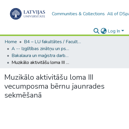
Communities & Collections
All of DSp
Log In
Home
B4 – LU fakultātes / Faculties of the UL
A -- Izglītības zinātņu un psiholoģijas fakultāte / Faculty of Education Sciences and Psychology
Bakalaura un maģistra darbi (PPMF) / Bachelor's and Master's theses
Muzikālo aktivitāšu loma III vecumposma bērnu jaunrades sekmēšanā
Muzikālo aktivitāšu loma III
vecumposma bērnu jaunrades
sekmēšanā