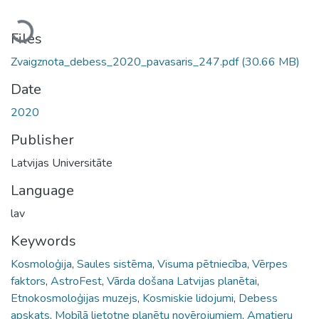
Loading...
Files
Zvaigznota_debess_2020_pavasaris_247.pdf
(30.66 MB)
Date
2020
Publisher
Latvijas Universitāte
Language
lav
Keywords
Kosmoloģija
,
Saules sistēma
,
Visuma pētniecība
,
Vērpes
faktors
,
AstroFest
,
Vārda došana Latvijas planētai
,
Etnokosmoloģijas muzejs
,
Kosmiskie lidojumi
,
Debess
apskats
,
Mobīlā lietotne planētu novērojumiem
,
Amatieru