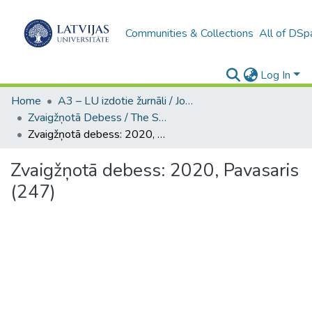
Communities & Collections
All of DSp
Log In
Home
A3 – LU izdotie žurnāli / Journals and magazines published by UL
Zvaigžņotā Debess / The Starry Sky
Zvaigžņotā debess: 2020, Pavasaris (247)
Zvaigžņotā debess: 2020, Pavasaris
(247)