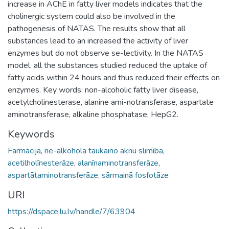
increase in AChE in fatty liver models indicates that the
cholinergic system could also be involved in the
pathogenesis of NATAS. The results show that all
substances lead to an increased the activity of liver
enzymes but do not observe se-lectivity. In the NATAS
model, all the substances studied reduced the uptake of
fatty acids within 24 hours and thus reduced their effects on
enzymes. Key words: non-alcoholic fatty liver disease,
acetylcholinesterase, alanine ami-notransferase, aspartate
aminotransferase, alkaline phosphatase, HepG2.
Keywords
Farmācija
,
ne-alkohola taukaino aknu slimība
,
acetilholīnesterāze
,
alanīnaminotransferāze
,
aspartātaminotransferāze
,
sārmainā fosfotāze
URI
https://dspace.lu.lv/handle/7/63904