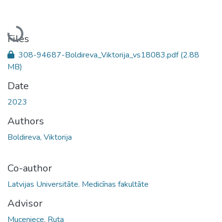
Loading...
Files
308-94687-Boldireva_Viktorija_vs18083.pdf
(2.88
MB)
Date
2023
Authors
Boldireva, Viktorija
Co-author
Latvijas Universitāte. Medicīnas fakultāte
Advisor
Muceniece, Ruta