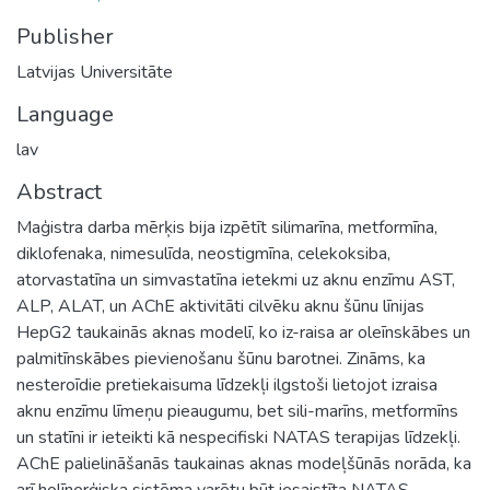
Publisher
Latvijas Universitāte
Language
lav
Abstract
Maģistra darba mērķis bija izpētīt silimarīna, metformīna,
diklofenaka, nimesulīda, neostigmīna, celekoksiba,
atorvastatīna un simvastatīna ietekmi uz aknu enzīmu AST,
ALP, ALAT, un AChE aktivitāti cilvēku aknu šūnu līnijas
HepG2 taukainās aknas modelī, ko iz-raisa ar oleīnskābes un
palmitīnskābes pievienošanu šūnu barotnei. Zināms, ka
nesteroīdie pretiekaisuma līdzekļi ilgstoši lietojot izraisa
aknu enzīmu līmeņu pieaugumu, bet sili-marīns, metformīns
un statīni ir ieteikti kā nespecifiski NATAS terapijas līdzekļi.
AChE palielināšanās taukainas aknas modeļšūnās norāda, ka
arī holīnerģiska sistēma varētu būt iesaistīta NATAS