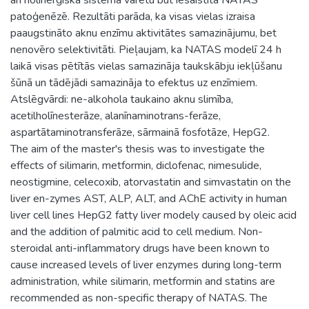
patoģenēzē. Rezultāti parāda, ka visas vielas izraisa
paaugstināto aknu enzīmu aktivitātes samazinājumu, bet
nenovēro selektivitāti. Pieļaujam, ka NATAS modelī 24 h
laikā visas pētītās vielas samazināja taukskābju iekļūšanu
šūnā un tādējādi samazināja to efektus uz enzīmiem.
Atslēgvārdi: ne-alkohola taukaino aknu slimība,
acetilholīnesterāze, alanīnaminotrans-ferāze,
aspartātaminotransferāze, sārmainā fosfotāze, HepG2.
The aim of the master's thesis was to investigate the
effects of silimarin, metformin, diclofenac, nimesulide,
neostigmine, celecoxib, atorvastatin and simvastatin on the
liver en-zymes AST, ALP, ALT, and AChE activity in human
liver cell lines HepG2 fatty liver modely caused by oleic acid
and the addition of palmitic acid to cell medium. Non-
steroidal anti-inflammatory drugs have been known to
cause increased levels of liver enzymes during long-term
administration, while silimarin, metformin and statins are
recommended as non-specific therapy of NATAS. The