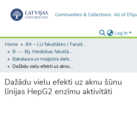
Communities & Collections
All of DSp
Log In
Home
B4 – LU fakultātes / Faculties of the UL
B --- Bij. Medicīnas fakultātes studentu noslēguma darbi / Faculty of Medicine - Graduate works
Bakalaura un maģistra darbi (MF) / Bachelor's and Master's theses
Dažādu vielu efekti uz aknu šūnu līnijas HepG2 enzīmu aktivitāti
Dažādu vielu efekti uz aknu šūnu
līnijas HepG2 enzīmu aktivitāti