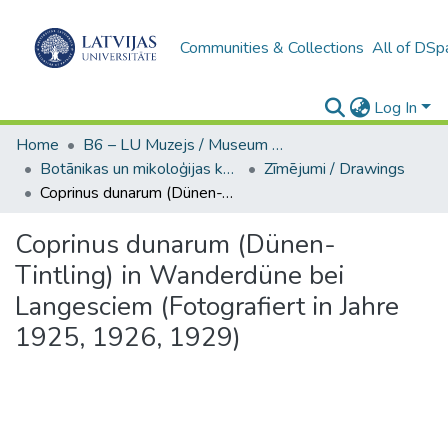
Communities & Collections
All of DSp
Log In
Home
B6 – LU Muzejs / Museum of the UL
Botānikas un mikoloģijas kolekcijas (LUM)
Zīmējumi / Drawings
Coprinus dunarum (Dünen-Tintling) in Wanderdüne bei Langesciem (Fotografiert in Jahre 1925, 1926, 1929)
Coprinus dunarum (Dünen-
Tintling) in Wanderdüne bei
Langesciem (Fotografiert in Jahre
1925, 1926, 1929)