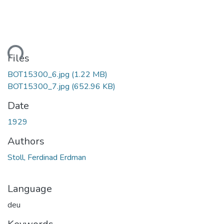
ading...
Files
BOT15300_6.jpg
(1.22 MB)
BOT15300_7.jpg
(652.96 KB)
Date
1929
Authors
Stoll, Ferdinad Erdman
Language
deu