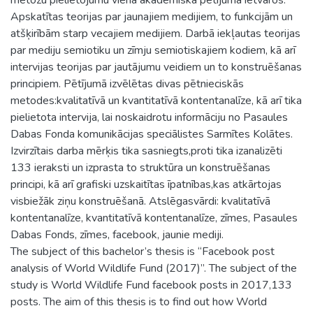
Apskatītas teorijas par jaunajiem medijiem, to funkcijām un
atšķirībām starp vecajiem medijiem. Darbā iekļautas teorijas
par mediju semiotiku un zīmju semiotiskajiem kodiem, kā arī
intervijas teorijas par jautājumu veidiem un to konstruēšanas
principiem. Pētījumā izvēlētas divas pētnieciskās
metodes:kvalitatīvā un kvantitatīvā kontentanalīze, kā arī tika
pielietota intervija, lai noskaidrotu informāciju no Pasaules
Dabas Fonda komunikācijas speciālistes Sarmītes Kolātes.
Izvirzītais darba mērķis tika sasniegts,proti tika izanalizēti
133 ieraksti un izprasta to struktūra un konstruēšanas
principi, kā arī grafiski uzskaitītas īpatnības,kas atkārtojas
visbiežāk ziņu konstruēšanā. Atslēgasvārdi: kvalitatīvā
kontentanalīze, kvantitatīvā kontentanalīze, zīmes, Pasaules
Dabas Fonds, zīmes, facebook, jaunie mediji.
The subject of this bachelor’s thesis is “Facebook post
analysis of World Wildlife Fund (2017)”. The subject of the
study is World Wildlife Fund facebook posts in 2017,133
posts. The aim of this thesis is to find out how World