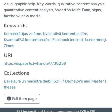
visual graphic help. Key words: qualitative content analysis,
quantitative content analysis, World Wildlife Fund, signs,
facebook, new media
Keywords
Komunikācijas zinātne
,
Kvalitatīvā kontentanalīze
,
Kvantitatīvā kontentanalīze
,
Facebook ieraksti
,
Jaunie mediji
,
Zīmes
URI
https://dspace.lu.lv/handle/7/38259
Collections
Bakalaura un maģistra darbi (SZF) / Bachelor's and Master's
theses
Full item page
© University of Latvia |
powered by LYRASIS