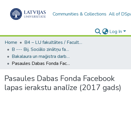
Communities & Collections
All of DSp
Log In
Home
B4 – LU fakultātes / Faculties of the UL
B --- Bij. Sociālo zinātņu fakultātes noslēguma darbi / Faculty of Social Sciences - Graduate works
Bakalaura un maģistra darbi (SZF) / Bachelor's and Master's theses
Pasaules Dabas Fonda Facebook lapas ierakstu analīze (2017 gads)
Pasaules Dabas Fonda Facebook
lapas ierakstu analīze (2017 gads)