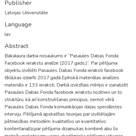
Publisher
Latvijas Universitāte
Language
lav
Abstract
Bakalaura darba nosaukums ir “Pasaules Dabas Fonda
Facebook ierakstu analīze (2017.gads.)”. Par pētījuma
objektu izvēlēti Pasaules Dabas Fonda ieraksti facebook
tīklā,kas izdarīti 2017.gadā.Epīriskā materiālas analīzes
materiāls ir 133 ieraksti. Darbā izvirzītais mērķis ir izanalizēt
Pasaules Dabas Fonda facebook ierakstu nozīmes un to
struktūru, kā arī konstruēšanas principus, ņemot vērā
Pasaules Dabas Fonda komunikācijas daļas speciālistes
interviju. Pētījumā apskatītas teorijas par izvēlētajām
pētniecības metodēm: kvalitatīvo un kvantitatīvo
kontentanalīzi,par pētījuma dizainu,kas kombinē abu šo
metožu pielietojumu viena akadēmiska pētījuma ietvaros.