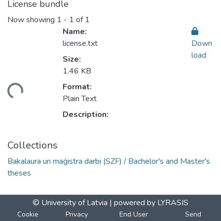
License bundle
Now showing
1 - 1 of 1
Name:
license.txt
Down
load
Size:
1.46 KB
ding...
Format:
Plain Text
Description:
Collections
Bakalaura un maģistra darbi (SZF) / Bachelor's and Master's
theses
© University of Latvia |
powered by LYRASIS
Cookie
Privacy
End User
Send