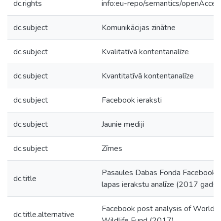
dc.rights
info:eu-repo/semantics/openAcces
dc.subject
Komunikācijas zinātne
dc.subject
Kvalitatīvā kontentanalīze
dc.subject
Kvantitatīvā kontentanalīze
dc.subject
Facebook ieraksti
dc.subject
Jaunie mediji
dc.subject
Zīmes
Pasaules Dabas Fonda Facebook
dc.title
lapas ierakstu analīze (2017 gads)
Facebook post analysis of World
dc.title.alternative
Wildlife Fund (2017)