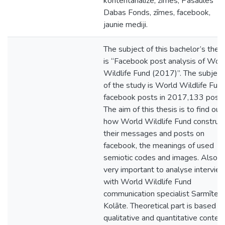
kontentanalīze, zīmes, Pasaules
Dabas Fonds, zīmes, facebook,
jaunie mediji.
The subject of this bachelor’s thes
is “Facebook post analysis of Wor
Wildlife Fund (2017)”. The subject
of the study is World Wildlife Fun
facebook posts in 2017,133 posts
The aim of this thesis is to find out
how World Wildlife Fund construc
their messages and posts on
facebook, the meanings of used
semiotic codes and images. Also it
very important to analyse intervie
with World Wildlife Fund
communication specialist Sarmīte
Kolāte. Theoretical part is based o
qualitative and quantitative conten