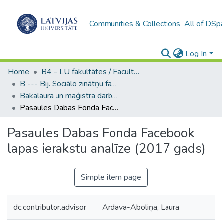
Communities & Collections
All of DSp
Log In
Home
B4 – LU fakultātes / Faculties of the UL
B --- Bij. Sociālo zinātņu fakultātes noslēguma darbi / Faculty of Social Sciences - Graduate works
Bakalaura un maģistra darbi (SZF) / Bachelor's and Master's theses
Pasaules Dabas Fonda Facebook lapas ierakstu analīze (2017 gads)
Pasaules Dabas Fonda Facebook
lapas ierakstu analīze (2017 gads)
Simple item page
dc.contributor.advisor
Ardava-Āboliņa, Laura