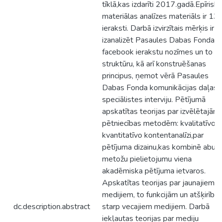
tīklā,kas izdarīti 2017.gadā.Epīriskā
materiālas analīzes materiāls ir 13
ieraksti. Darbā izvirzītais mērķis ir
izanalizēt Pasaules Dabas Fonda
facebook ierakstu nozīmes un to
struktūru, kā arī konstruēšanas
principus, ņemot vērā Pasaules
Dabas Fonda komunikācijas daļas
speciālistes interviju. Pētījumā
apskatītas teorijas par izvēlētajām
pētniecības metodēm: kvalitatīvo u
kvantitatīvo kontentanalīzi,par
pētījuma dizainu,kas kombinē abu 
metožu pielietojumu viena
akadēmiska pētījuma ietvaros.
Apskatītas teorijas par jaunajiem
medijiem, to funkcijām un atšķirībā
dc.description.abstract
starp vecajiem medijiem. Darbā
iekļautas teorijas par mediju