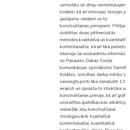
semiotiku un zīmju semiotiskajiem
kodiem, kā arī intervijas teorijas par
jautājumu veidiem un to
konstruēšanas principiem. Pētījum
izvēlētas divas pētnieciskās
metodes:kvalitatīvā un kvantitatīvā
kontentanalīze, kā arī tika pielietot
intervija, lai noskaidrotu informāciju
no Pasaules Dabas Fonda
komunikācijas speciālistes Sarmīte
Kolātes. Izvirzītais darba mērķis tik
sasniegts,proti tika izanalizēti 133
ieraksti un izprasta to struktūra un
konstruēšanas principi, kā arī grafis
uzskaitītas īpatnības,kas atkārtojas
visbiežāk ziņu konstruēšanā.
Atslēgasvārdi: kvalitatīvā
kontentanalīze, kvantitatīvā