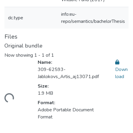
info:eu-
dc.type
repo/semantics/bachelorThesis
Files
Original bundle
Now showing
1 - 1 of 1
Name:
309-62593-
Down
Jablokovs_Artis_aj13071.pdf
load
Size:
ding...
1.9 MB
Format:
Adobe Portable Document
Format