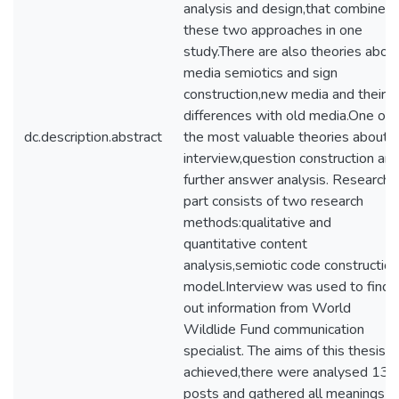
analysis and design,that combines
these two approaches in one
study.There are also theories abou
media semiotics and sign
construction,new media and their
differences with old media.One of
dc.description.abstract
the most valuable theories about
interview,question construction an
further answer analysis. Research
part consists of two research
methods:qualitative and
quantitative content
analysis,semiotic code construction
model.Interview was used to find
out information from World
Wildlide Fund communication
specialist. The aims of this thesis is
achieved,there were analysed 133
posts and gathered all meanings b