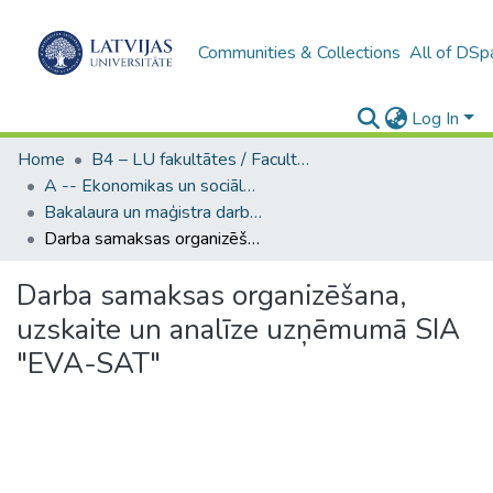
Communities & Collections
All of DSp
Log In
Home
B4 – LU fakultātes / Faculties of the UL
A -- Ekonomikas un sociālo zinātņu fakultāte / Faculty of Economics and Social Sciences
Bakalaura un maģistra darbi (ESZF) / Bachelor's and Master's theses
Darba samaksas organizēšana, uzskaite un analīze uzņēmumā SIA "EVA-SAT"
Darba samaksas organizēšana,
uzskaite un analīze uzņēmumā SIA
"EVA-SAT"