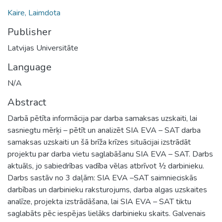
Kaire, Laimdota
Publisher
Latvijas Universitāte
Language
N/A
Abstract
Darbā pētīta informācija par darba samaksas uzskaiti, lai
sasniegtu mērķi – pētīt un analizēt SIA EVA – SAT darba
samaksas uzskaiti un šā brīža krīzes situācijai izstrādāt
projektu par darba vietu saglabāšanu SIA EVA – SAT. Darbs
aktuāls, jo sabiedrības vadība vēlas atbrīvot ½ darbinieku.
Darbs sastāv no 3 daļām: SIA EVA –SAT saimnieciskās
darbības un darbinieku raksturojums, darba algas uzskaites
analīze, projekta izstrādāšana, lai SIA EVA – SAT tiktu
saglabāts pēc iespējas lielāks darbinieku skaits. Galvenais