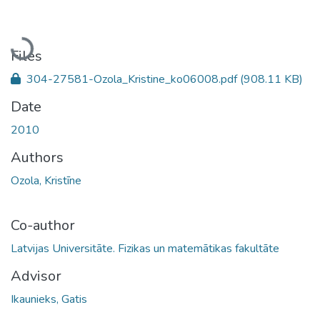
Loading...
Files
304-27581-Ozola_Kristine_ko06008.pdf
(908.11 KB)
Date
2010
Authors
Ozola, Kristīne
Co-author
Latvijas Universitāte. Fizikas un matemātikas fakultāte
Advisor
Ikaunieks, Gatis