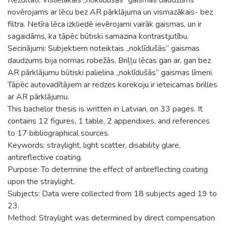
novērojams ar lēcu bez AR pārklājuma un vismazākais- bez
filtra. Netīra lēca izkliedē ievērojami vairāk gaismas, un ir
sagaidāms, ka tāpēc būtiski samazina kontrastjutību.
Secinājumi: Subjektiem noteiktais „noklīdušās” gaismas
daudzums bija normas robežās. Briļļu lēcas gan ar, gan bez
AR pārklājumu būtiski palielina „noklīdušās” gaismas līmeni.
Tāpēc autovadītājiem ar redzes korekciju ir ieteicamas brilles
ar AR pārklājumu.
This bachelor thesis is written in Latvian, on 33 pages. It
contains 12 figures, 1 table, 2 appendixes, and references
to 17 bibliographical sources.
Keywords: straylight, light scatter, disability glare,
antireflective coating.
Purpose: To determine the effect of antireflecting coating
upon the straylight.
Subjects: Data were collected from 18 subjects aged 19 to
23.
Method: Straylight was determined by direct compensation