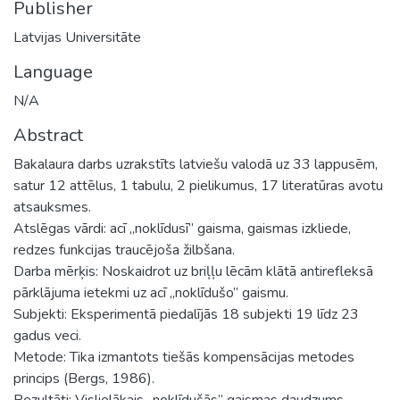
Publisher
Latvijas Universitāte
Language
N/A
Abstract
Bakalaura darbs uzrakstīts latviešu valodā uz 33 lappusēm,
satur 12 attēlus, 1 tabulu, 2 pielikumus, 17 literatūras avotu
atsauksmes.
Atslēgas vārdi: acī „noklīdusī” gaisma, gaismas izkliede,
redzes funkcijas traucējoša žilbšana.
Darba mērķis: Noskaidrot uz briļļu lēcām klātā antirefleksā
pārklājuma ietekmi uz acī „noklīdušo” gaismu.
Subjekti: Eksperimentā piedalījās 18 subjekti 19 līdz 23
gadus veci.
Metode: Tika izmantots tiešās kompensācijas metodes
princips (Bergs, 1986).
Rezultāti: Vislielākais „noklīdušās” gaismas daudzums