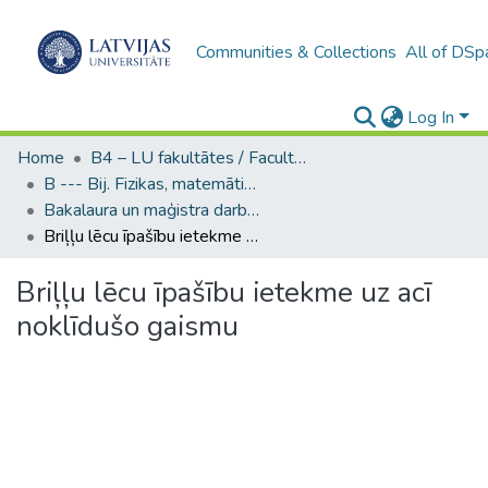
Communities & Collections
All of DSp
Log In
Home
B4 – LU fakultātes / Faculties of the UL
B --- Bij. Fizikas, matemātikas un optometrijas fakultātes studentu noslēguma darbi / Faculty of Physics, Mathematics and Optometry - Graduate works
Bakalaura un maģistra darbi (FMOF) / Bachelor's and Master's theses
Briļļu lēcu īpašību ietekme uz acī noklīdušo gaismu
Briļļu lēcu īpašību ietekme uz acī
noklīdušo gaismu