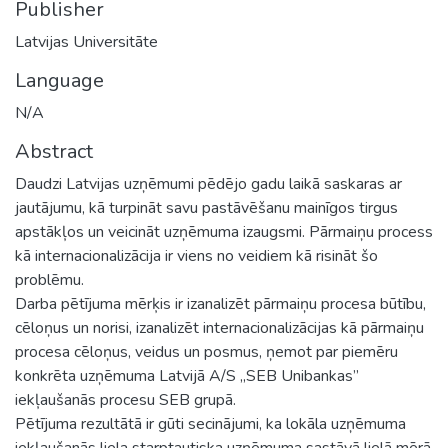
Publisher
Latvijas Universitāte
Language
N/A
Abstract
Daudzi Latvijas uzņēmumi pēdējo gadu laikā saskaras ar
jautājumu, kā turpināt savu pastāvēšanu mainīgos tirgus
apstākļos un veicināt uzņēmuma izaugsmi. Pārmaiņu process
kā internacionalizācija ir viens no veidiem kā risināt šo
problēmu.
Darba pētījuma mērķis ir izanalizēt pārmaiņu procesa būtību,
cēloņus un norisi, izanalizēt internacionalizācijas kā pārmaiņu
procesa cēloņus, veidus un posmus, ņemot par piemēru
konkrēta uzņēmuma Latvijā A/S „SEB Unibankas”
iekļaušanās procesu SEB grupā.
Pētījuma rezultātā ir gūti secinājumi, ka lokāla uzņēmuma
iekļaušanās liela starptautiska uzņēmuma sastāvā lielā mērā