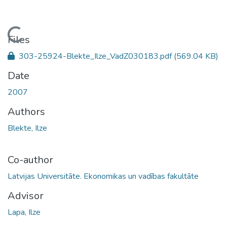
Loading...
Files
303-25924-Blekte_Ilze_VadZ030183.pdf
(569.04 KB)
Date
2007
Authors
Blekte, Ilze
Co-author
Latvijas Universitāte. Ekonomikas un vadības fakultāte
Advisor
Lapa, Ilze