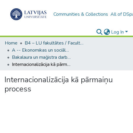
Communities & Collections
All of DSp
Log In
Home
B4 – LU fakultātes / Faculties of the UL
A -- Ekonomikas un sociālo zinātņu fakultāte / Faculty of Economics and Social Sciences
Bakalaura un maģistra darbi (ESZF) / Bachelor's and Master's theses
Internacionalizācija kā pārmaiņu process
Internacionalizācija kā pārmaiņu
process