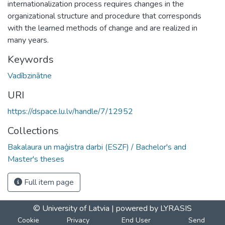
internationalization process requires changes in the
organizational structure and procedure that corresponds
with the learned methods of change and are realized in
many years.
Keywords
Vadībzinātne
URI
https://dspace.lu.lv/handle/7/12952
Collections
Bakalaura un maģistra darbi (ESZF) / Bachelor's and
Master's theses
Full item page
© University of Latvia |
powered by LYRASIS
Cookie
Privacy
End User
Send