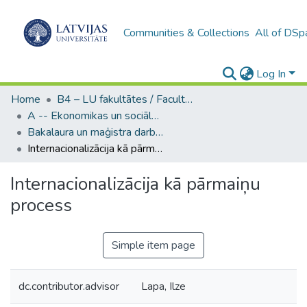
Communities & Collections
All of DSp
Log In
Home
B4 – LU fakultātes / Faculties of the UL
A -- Ekonomikas un sociālo zinātņu fakultāte / Faculty of Economics and Social Sciences
Bakalaura un maģistra darbi (ESZF) / Bachelor's and Master's theses
Internacionalizācija kā pārmaiņu process
Internacionalizācija kā pārmaiņu
process
Simple item page
dc.contributor.advisor
Lapa, Ilze