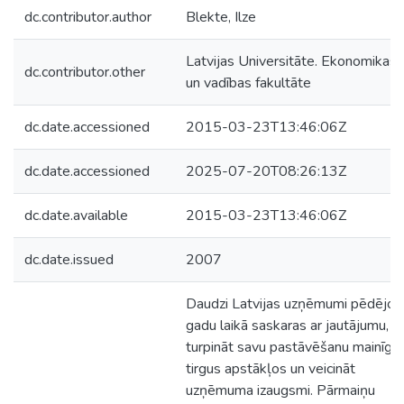
dc.contributor.author
Blekte, Ilze
Latvijas Universitāte. Ekonomikas
dc.contributor.other
un vadības fakultāte
dc.date.accessioned
2015-03-23T13:46:06Z
dc.date.accessioned
2025-07-20T08:26:13Z
dc.date.available
2015-03-23T13:46:06Z
dc.date.issued
2007
Daudzi Latvijas uzņēmumi pēdējo
gadu laikā saskaras ar jautājumu, k
turpināt savu pastāvēšanu mainīgo
tirgus apstākļos un veicināt
uzņēmuma izaugsmi. Pārmaiņu