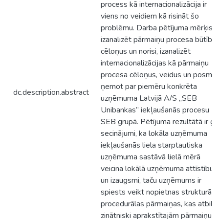
process kā internacionalizācija ir
viens no veidiem kā risināt šo
problēmu. Darba pētījuma mērķis ir
izanalizēt pārmaiņu procesa būtību,
cēloņus un norisi, izanalizēt
internacionalizācijas kā pārmaiņu
procesa cēloņus, veidus un posmus
ņemot par piemēru konkrēta
dc.description.abstract
uzņēmuma Latvijā A/S „SEB
Unibankas” iekļaušanās procesu
SEB grupā. Pētījuma rezultātā ir gū
secinājumi, ka lokāla uzņēmuma
iekļaušanās liela starptautiska
uzņēmuma sastāvā lielā mērā
veicina lokālā uzņēmuma attīstību
un izaugsmi, taču uzņēmums ir
spiests veikt nopietnas strukturāla
procedurālas pārmaiņas, kas atbils
zinātniski aprakstītajām pārmaiņu