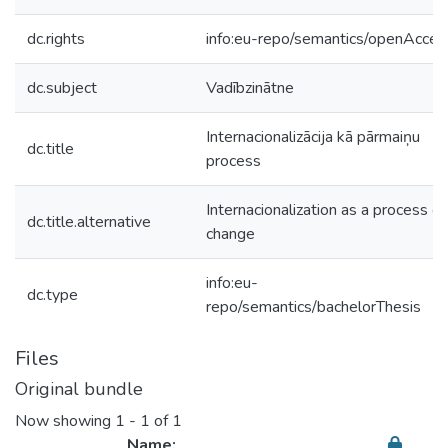
dc.rights
info:eu-repo/semantics/openAcces
dc.subject
Vadībzinātne
Internacionalizācija kā pārmaiņu
dc.title
process
Internacionalization as a process of
dc.title.alternative
change
info:eu-
dc.type
repo/semantics/bachelorThesis
Files
Original bundle
Now showing
1 - 1 of 1
Name: