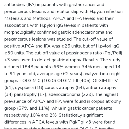
antibodies (IFA) in patients with gastric cancer and
precancerous lesions and relationship with H.pylori infection.
Materials and Methods. APCA and IFA levels and their
associations with H.pylori IgG levels in patients with
morphologically confirmed gastric adenocarcinoma and
precancerous lesions was studied. The cut-off value of
positive APCA and IFA was ≥25 units, but of H.pylori IgG
≥30 units. The cut-off value of pepsinogens ratio (PgI/PgII)
<3 was used to detect gastric atrophy. Results. The study
included 1848 patients (66% women, 34% men, aged 14
to 91 years old, average age 62 years) analyzed into eight
groups - OLGIM 0 (1030) OLGIM I-II (405), OLGIM III-IV
(61), dysplasia (18) corpus atrophy (54), antrum atrophy
(34) panatrophy (17), adenocarcinoma (229). The highest
prevalence of APCA and IFA were found in corpus atrophy
group (57% and 11%), while in gastric cancer patients
respectively 10% and 2%. Statistically significant
differences in APCA levels with PgI/PgII<3 were found
between gastric adenocarcinoma and OLGIM 0 (median