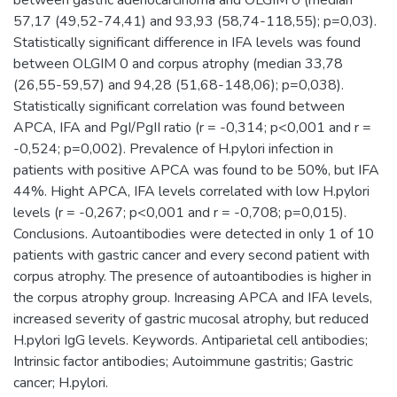
57,17 (49,52-74,41) and 93,93 (58,74-118,55); p=0,03).
Statistically significant difference in IFA levels was found
between OLGIM 0 and corpus atrophy (median 33,78
(26,55-59,57) and 94,28 (51,68-148,06); p=0,038).
Statistically significant correlation was found between
APCA, IFA and PgI/PgII ratio (r = -0,314; p<0,001 and r =
-0,524; p=0,002). Prevalence of H.pylori infection in
patients with positive APCA was found to be 50%, but IFA
44%. Hight APCA, IFA levels correlated with low H.pylori
levels (r = -0,267; p<0,001 and r = -0,708; p=0,015).
Conclusions. Autoantibodies were detected in only 1 of 10
patients with gastric cancer and every second patient with
corpus atrophy. The presence of autoantibodies is higher in
the corpus atrophy group. Increasing APCA and IFA levels,
increased severity of gastric mucosal atrophy, but reduced
H.pylori IgG levels. Keywords. Antiparietal cell antibodies;
Intrinsic factor antibodies; Autoimmune gastritis; Gastric
cancer; H.pylori.