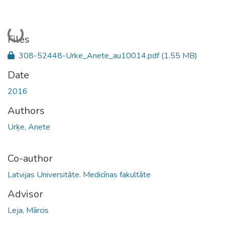
Loading...
Files
308-52448-Urke_Anete_au10014.pdf
(1.55 MB)
Date
2016
Authors
Urķe, Anete
Co-author
Latvijas Universitāte. Medicīnas fakultāte
Advisor
Leja, Mārcis