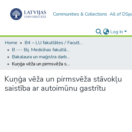
Communities & Collections
All of DSp
Log In
Home
B4 – LU fakultātes / Faculties of the UL
B --- Bij. Medicīnas fakultātes studentu noslēguma darbi / Faculty of Medicine - Graduate works
Bakalaura un maģistra darbi (MF) / Bachelor's and Master's theses
Kuņģa vēža un pirmsvēža stāvokļu saistība ar autoimūnu gastrītu
Kuņģa vēža un pirmsvēža stāvokļu
saistība ar autoimūnu gastrītu