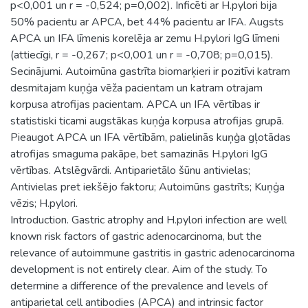
p<0,001 un r = -0,524; p=0,002). Inficēti ar H.pylori bija
50% pacientu ar APCA, bet 44% pacientu ar IFA. Augsts
APCA un IFA līmenis korelēja ar zemu H.pylori IgG līmeni
(attiecīgi, r = -0,267; p<0,001 un r = -0,708; p=0,015).
Secinājumi. Autoimūna gastrīta biomarķieri ir pozitīvi katram
desmitajam kuņģa vēža pacientam un katram otrajam
korpusa atrofijas pacientam. APCA un IFA vērtības ir
statistiski ticami augstākas kuņģa korpusa atrofijas grupā.
Pieaugot APCA un IFA vērtībām, palielinās kuņģa gļotādas
atrofijas smaguma pakāpe, bet samazinās H.pylori IgG
vērtības. Atslēgvārdi. Antiparietālo šūnu antivielas;
Antivielas pret iekšējo faktoru; Autoimūns gastrīts; Kuņģa
vēzis; H.pylori.
Introduction. Gastric atrophy and H.pylori infection are well
known risk factors of gastric adenocarcinoma, but the
relevance of autoimmune gastritis in gastric adenocarcinoma
development is not entirely clear. Aim of the study. To
determine a difference of the prevalence and levels of
antiparietal cell antibodies (APCA) and intrinsic factor