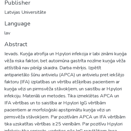
Publisher
Latvijas Universitāte
Language
lav
Abstract
Ievads. Kuņģa atrofija un H.pylori infekcija ir labi zināmi kuņģa
vēža riska faktori, bet autoimūna gastrīta nozīme kuņģa vēža
attīstībā nav pilnīgi skaidra. Darba mērķis. Izpētīt
antiparietālo šūnu antivielu (APCA) un antivielu pret iekšējo
faktoru (IFA) izplatības un vērtību atšķirības pacientiem ar
kuņģa vēzi un pirmsvēža stāvokļiem, un saistību ar H.pylori
infekciju. Materiāli un metodes. Tika izmeklētas APCA un
IFA vērtības un to saistība ar H.pylori IgG vērtībām
pacientiem ar morfoloģiski apstiprinātu kuņģa vēzi un
pirmsvēža stāvokļiem. Par pozitīvām APCA un IFA vērtībām
tika uzskatītas vērtības ≥25 vienībām. Par pozitīvu H.pylori
infekciju tika spriests, vadoties pēc IgG rezultātiem (poz.