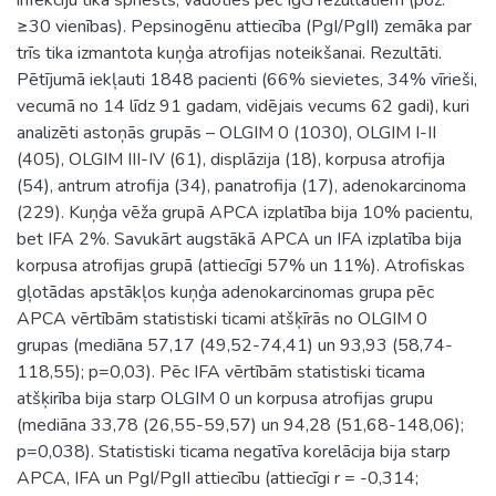
≥30 vienības). Pepsinogēnu attiecība (PgI/PgII) zemāka par
trīs tika izmantota kuņģa atrofijas noteikšanai. Rezultāti.
Pētījumā iekļauti 1848 pacienti (66% sievietes, 34% vīrieši,
vecumā no 14 līdz 91 gadam, vidējais vecums 62 gadi), kuri
analizēti astoņās grupās – OLGIM 0 (1030), OLGIM I-II
(405), OLGIM III-IV (61), displāzija (18), korpusa atrofija
(54), antrum atrofija (34), panatrofija (17), adenokarcinoma
(229). Kuņģa vēža grupā APCA izplatība bija 10% pacientu,
bet IFA 2%. Savukārt augstākā APCA un IFA izplatība bija
korpusa atrofijas grupā (attiecīgi 57% un 11%). Atrofiskas
gļotādas apstākļos kuņģa adenokarcinomas grupa pēc
APCA vērtībām statistiski ticami atšķīrās no OLGIM 0
grupas (mediāna 57,17 (49,52-74,41) un 93,93 (58,74-
118,55); p=0,03). Pēc IFA vērtībām statistiski ticama
atšķirība bija starp OLGIM 0 un korpusa atrofijas grupu
(mediāna 33,78 (26,55-59,57) un 94,28 (51,68-148,06);
p=0,038). Statistiski ticama negatīva korelācija bija starp
APCA, IFA un PgI/PgII attiecību (attiecīgi r = -0,314;