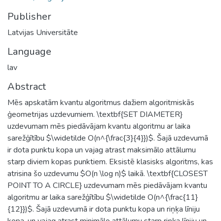
Publisher
Latvijas Universitāte
Language
lav
Abstract
Mēs apskatām kvantu algoritmus dažiem algoritmiskās
ģeometrijas uzdevumiem. \textbf{SET DIAMETER}
uzdevumam mēs piedāvājam kvantu algoritmu ar laika
sarežģītību $\widetilde O(n^{\frac{3}{4}})$. Šajā uzdevumā
ir dota punktu kopa un vajag atrast maksimālo attālumu
starp diviem kopas punktiem. Eksistē klasisks algoritms, kas
atrisina šo uzdevumu $O(n \log n)$ laikā. \textbf{CLOSEST
POINT TO A CIRCLE} uzdevumam mēs piedāvājam kvantu
algoritmu ar laika sarežģītību $\widetilde O(n^{\frac{11}
{12}})$. Šajā uzdevumā ir dota punktu kopa un riņķa līniju
kopa, un vajag atrast minimālo attālumu starp riņķa līniju un