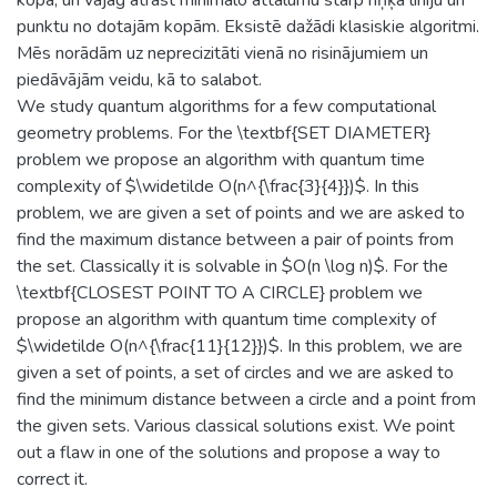
punktu no dotajām kopām. Eksistē dažādi klasiskie algoritmi.
Mēs norādām uz neprecizitāti vienā no risinājumiem un
piedāvājām veidu, kā to salabot.
We study quantum algorithms for a few computational
geometry problems. For the \textbf{SET DIAMETER}
problem we propose an algorithm with quantum time
complexity of $\widetilde O(n^{\frac{3}{4}})$. In this
problem, we are given a set of points and we are asked to
find the maximum distance between a pair of points from
the set. Classically it is solvable in $O(n \log n)$. For the
\textbf{CLOSEST POINT TO A CIRCLE} problem we
propose an algorithm with quantum time complexity of
$\widetilde O(n^{\frac{11}{12}})$. In this problem, we are
given a set of points, a set of circles and we are asked to
find the minimum distance between a circle and a point from
the given sets. Various classical solutions exist. We point
out a flaw in one of the solutions and propose a way to
correct it.