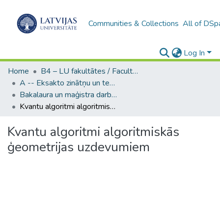
Communities & Collections
All of DSp
Log In
Home
B4 – LU fakultātes / Faculties of the UL
A -- Eksakto zinātņu un tehnoloģiju fakultāte / Faculty of Science and Technology
Bakalaura un maģistra darbi (EZTF) / Bachelor's and Master's theses
Kvantu algoritmi algoritmiskās ģeometrijas uzdevumiem
Kvantu algoritmi algoritmiskās
ģeometrijas uzdevumiem