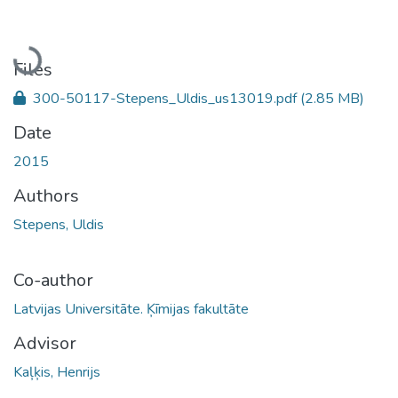
Loading...
Files
300-50117-Stepens_Uldis_us13019.pdf
(2.85 MB)
Date
2015
Authors
Stepens, Uldis
Co-author
Latvijas Universitāte. Ķīmijas fakultāte
Advisor
Kaļķis, Henrijs