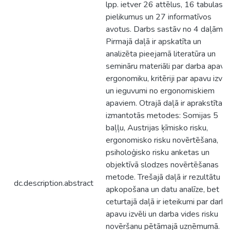
lpp. ietver 26 attēlus, 16 tabulas, 
pielikumus un 27 informatīvos
avotus. Darbs sastāv no 4 daļām.
Pirmajā daļā ir apskatīta un
analizēta pieejamā literatūra un
semināru materiāli par darba apavu
ergonomiku, kritēriji par apavu izvēl
un ieguvumi no ergonomiskiem
apaviem. Otrajā daļā ir aprakstītas
izmantotās metodes: Somijas 5
baļļu, Austrijas ķīmisko risku,
ergonomisko risku novērtēšana,
psiholoģisko risku anketas un
objektīvā slodzes novērtēšanas
metode. Trešajā daļā ir rezultātu
dc.description.abstract
apkopošana un datu analīze, bet
ceturtajā daļā ir ieteikumi par darba
apavu izvēli un darba vides risku
novēršanu pētāmajā uzņēmumā.