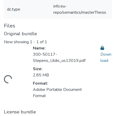
info:eu-
dc.type
repo/semantics/masterThesis
Files
Original bundle
Now showing
1 - 1 of 1
Name:
300-50117-
Down
Stepens_Uldis_us13019.pdf
load
Size:
2.85 MB
ding...
Format:
Adobe Portable Document
Format
License bundle