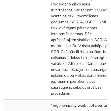
Pēc ergonomisko risku
izvērtēšanas, var secināt, ka visos
veiktajos risku izvērtēšanas
gadījumos, SGR-A, SGR-C, RML, C
tiek ievērojami pārsniegtas
ieteicamās normas. Pēc
aprēķinātajiem skaitļiem, SGR-A
metodei sanāk IV riska pakāpe, pē
SGR-C tā būs III riska pakāpe, bet
celšanas indekss tiek pārsniegts
vairāk, kā 2,5 reizes. Darba apavi
nevar bez nosacījumiem pasargāt 
riskiem darba vietās, darbiniekiem,
joprojām ir pienākums būt
saprātīgiem, sekojot drošības
procedūrām.
“Ergonomically work footwear and