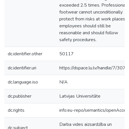
exceeded 2.5 times. Professional
footwear cannot unconditionally
protect from risks at work places,
employees should still be
reasonable and should follow
safety procedures.
dc.identifier.other
50117
dc.identifier.uri
https://dspace.lu.lv/handle/7/307
dc.language.iso
N/A
dc.publisher
Latvijas Universitāte
dc.rights
info:eu-repo/semantics/openAcces
Darba vides aizsardzība un
dc.subject