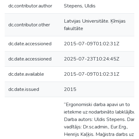
dc.contributor.author
Stepens, Uldis
Latvijas Universitāte. Ķīmijas
dc.contributor.other
fakultāte
dc.date.accessioned
2015-07-09T01:02:31Z
dc.date.accessioned
2025-07-23T10:24:45Z
dc.date.available
2015-07-09T01:02:31Z
dc.date.issued
2015
“Ergonomiski darba apavi un to
ietekme uz nodarbināto labklājību”.
Darba autors: Uldis Stepens. Darb
vadītājs: Dr.sc.admin., Eur.Erg.,
Henrijs Kaļķis. Maģistra darbs uz 