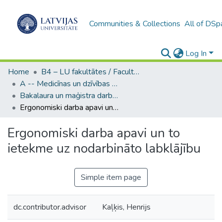
Communities & Collections
All of DSp
Log In
Home
B4 – LU fakultātes / Faculties of the UL
A -- Medicīnas un dzīvības zinātņu fakultāte / Faculty of Medicine and Life Sciences
Bakalaura un maģistra darbi (MDZF) / Bachelor's and Master's theses
Ergonomiski darba apavi un to ietekme uz nodarbināto labklājību
Ergonomiski darba apavi un to
ietekme uz nodarbināto labklājību
Simple item page
dc.contributor.advisor
Kaļķis, Henrijs