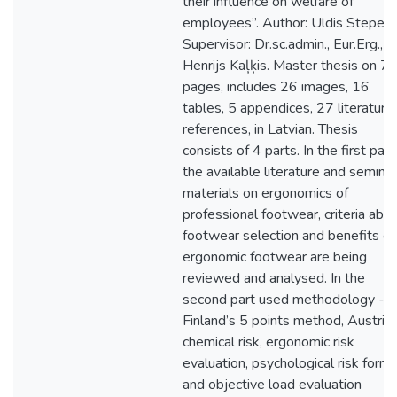
their influence on welfare of
employees”. Author: Uldis Stepens
Supervisor: Dr.sc.admin., Eur.Erg.,
Henrijs Kaļķis. Master thesis on 7
pages, includes 26 images, 16
tables, 5 appendices, 27 literature
references, in Latvian. Thesis
consists of 4 parts. In the first part
the available literature and seminar
materials on ergonomics of
professional footwear, criteria abo
footwear selection and benefits of
ergonomic footwear are being
reviewed and analysed. In the
second part used methodology -
Finland’s 5 points method, Austria
chemical risk, ergonomic risk
evaluation, psychological risk form
and objective load evaluation