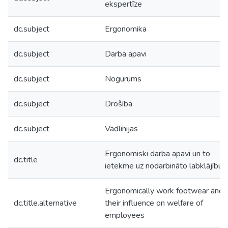
ekspertīze
dc.subject
Ergonomika
dc.subject
Darba apavi
dc.subject
Nogurums
dc.subject
Drošība
dc.subject
Vadlīnijas
Ergonomiski darba apavi un to
dc.title
ietekme uz nodarbināto labklājību
Ergonomically work footwear and
dc.title.alternative
their influence on welfare of
employees