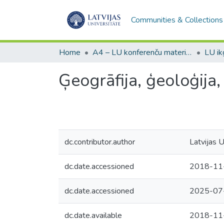
Communities & Collections
Home
A4 – LU konferenču materiāli / Conference papers of the UL
Ģeogrāfija, ģeoloģija,
dc.contributor.author
Latvijas U
dc.date.accessioned
2018-11
dc.date.accessioned
2025-07
dc.date.available
2018-11