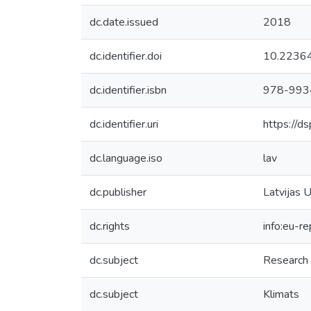
dc.date.issued
2018
dc.identifier.doi
10.22364
dc.identifier.isbn
978-993
dc.identifier.uri
https://d
dc.language.iso
lav
dc.publisher
Latvijas U
dc.rights
info:eu-r
dc.subject
Research
dc.subject
Klimats