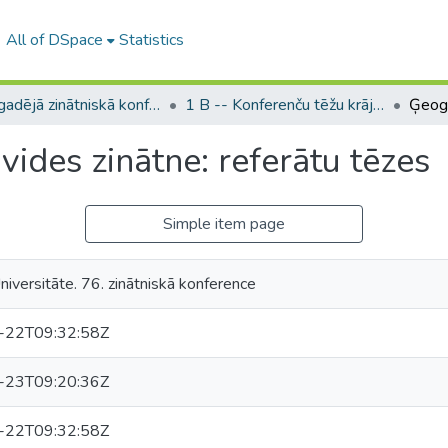
All of DSpace
Statistics
LU ikgadējā zinātniskā konference / Scientific Conference of the University of Latvia
1 B -- Konferenču tēžu krājumi (LU) / Conference abstracts
 vides zinātne: referātu tēzes
Simple item page
niversitāte. 76. zinātniskā konference
-22T09:32:58Z
-23T09:20:36Z
-22T09:32:58Z