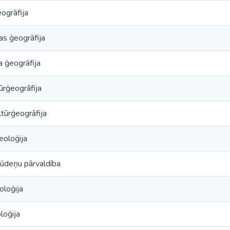
ogrāfija
as ģeogrāfija
a ģeogrāfija
ūrģeogrāfija
ltūrģeogrāfija
eoloģija
ūdeņu pārvaldība
oloģija
loģija