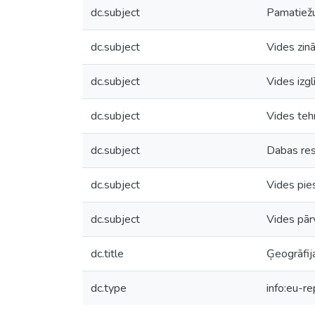
dc.subject
Pamatiežu
dc.subject
Vides zin
dc.subject
Vides izgl
dc.subject
Vides teh
dc.subject
Dabas res
dc.subject
Vides pie
dc.subject
Vides pār
dc.title
Ģeogrāfija
dc.type
info:eu-r