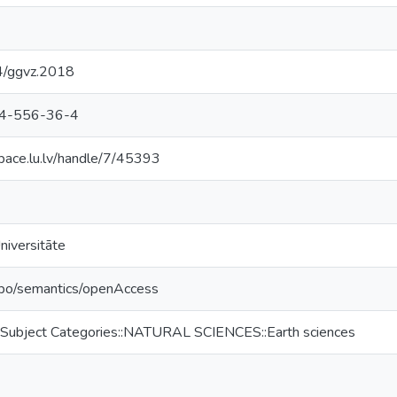
/ggvz.2018
4-556-36-4
space.lu.lv/handle/7/45393
niversitāte
epo/semantics/openAccess
 Subject Categories::NATURAL SCIENCES::Earth sciences