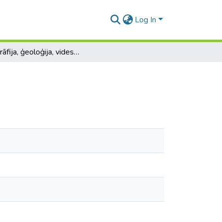
Log In
Ģeogrāfija, ģeoloģija, vides zinātne: referātu tēzes