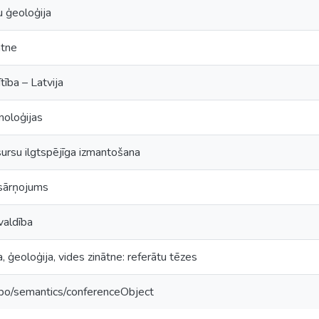
 ģeoloģija
ātne
ītība – Latvija
noloģijas
ursu ilgtspējīga izmantošana
sārņojums
valdība
, ģeoloģija, vides zinātne: referātu tēzes
epo/semantics/conferenceObject