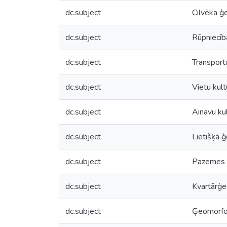
dc.subject
Cilvēka ģe
dc.subject
Rūpniecīb
dc.subject
Transport
dc.subject
Vietu kult
dc.subject
Ainavu ku
dc.subject
Lietišķā ģ
dc.subject
Pazemes 
dc.subject
Kvartārģe
dc.subject
Ģeomorfo