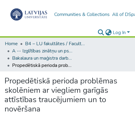
Communities & Collections
All of DSp
Log In
Home
B4 – LU fakultātes / Faculties of the UL
A -- Izglītības zinātņu un psiholoģijas fakultāte / Faculty of Education Sciences and Psychology
Bakalaura un maģistra darbi (PPMF) / Bachelor's and Master's theses
Propedētiskā perioda problēmas skolēniem ar viegliem garīgās attīstības traucējumiem un to novēršana
Propedētiskā perioda problēmas
skolēniem ar viegliem garīgās
attīstības traucējumiem un to
novēršana