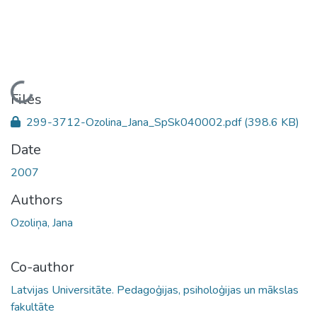
Loading...
Files
299-3712-Ozolina_Jana_SpSk040002.pdf
(398.6 KB)
Date
2007
Authors
Ozoliņa, Jana
Co-author
Latvijas Universitāte. Pedagoģijas, psiholoģijas un mākslas
fakultāte