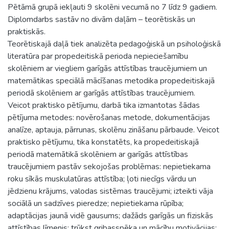
Pētāmā grupā iekļauti 9 skolēni vecumā no 7 līdz 9 gadiem.
Diplomdarbs sastāv no divām daļām – teorētiskās un
praktiskās.
Teorētiskajā daļā tiek analizēta pedagoģiskā un psiholoģiskā
literatūra par propedeitiskā perioda nepieciešamību
skolēniem ar viegliem garīgās attīstības traucējumiem un
matemātikas speciālā mācīšanas metodika propedeitiskajā
periodā skolēniem ar garīgās attīstības traucējumiem.
Veicot praktisko pētījumu, darbā tika izmantotas šādas
pētījuma metodes: novērošanas metode, dokumentācijas
analīze, aptauja, pārrunas, skolēnu zināšanu pārbaude. Veicot
praktisko pētījumu, tika konstatēts, ka propedeitiskajā
periodā matemātikā skolēniem ar garīgās attīstības
traucējumiem pastāv sekojošas problēmas: nepietiekama
roku sīkās muskulatūras attīstība; ļoti niecīgs vārdu un
jēdzienu krājums, valodas sistēmas traucējumi; izteikti vāja
sociālā un sadzīves pieredze; nepietiekama rūpība;
adaptācijas jaunā vidē gausums; dažāds garīgās un fiziskās
attīstības līmenis; trūkst gribasspēka un mācību motivācijas;