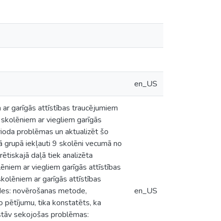
en_US
r garīgās attīstības traucējumiem
skolēniem ar viegliem garīgās
rioda problēmas un aktualizēt šo
grupā iekļauti 9 skolēni vecumā no
ētiskajā daļā tiek analizēta
ēniem ar viegliem garīgās attīstības
olēniem ar garīgās attīstības
odes: novērošanas metode,
en_US
 pētījumu, tika konstatēts, ka
astāv sekojošas problēmas: