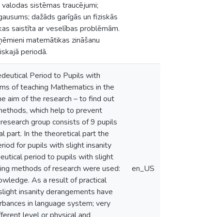
, valodas sistēmas traucējumi;
 gausums; dažāds garīgās un fiziskās
 kas saistīta ar veselības problēmām.
paņēmieni matemātikas zināšanu
skajā periodā.
deutical Period to Pupils with
ems of teaching Mathematics in the
e aim of the research – to find out
methods, which help to prevent
search group consists of 9 pupils
l part. In the theoretical part the
iod for pupils with slight insanity
tical period to pupils with slight
owing methods of research were used:
en_US
owledge. As a result of practical
 slight insanity derangements have
urbances in language system; very
ferent level or physical and