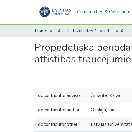
Communities & Collections
Home
B4 – LU fakultātes / Faculties of the UL
Propedētiskā perioda
attīstības traucējumi
dc.contributor.advisor
Žīmante, Kaiva
dc.contributor.author
Ozoliņa, Jana
dc.contributor.other
Latvijas Universitāt