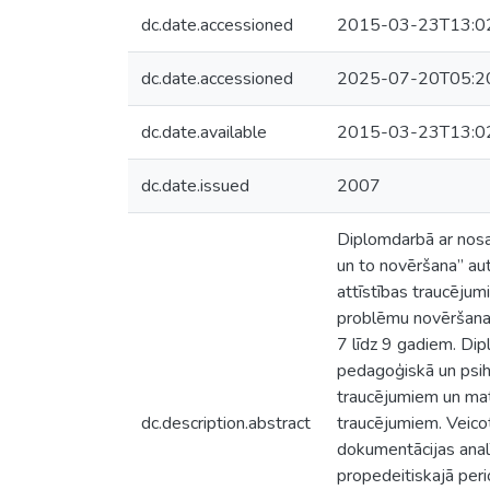
dc.date.accessioned
2015-03-23T13:0
dc.date.accessioned
2025-07-20T05:2
dc.date.available
2015-03-23T13:0
dc.date.issued
2007
Diplomdarbā ar nosa
un to novēršana” au
attīstības traucēju
problēmu novēršana
7 līdz 9 gadiem. Dip
pedagoģiskā un psiho
traucējumiem un mat
dc.description.abstract
traucējumiem. Veico
dokumentācijas analī
propedeitiskajā per