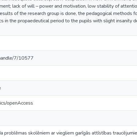
ment; lack of will – power and motivation, low stability of attent
results of the research group is done, the pedagogical methods f
 in the propaedeutical period to the pupils with slight insanity
v/handle/7/10577
e
tics/openAccess
a problēmas skolēniem ar viegliem garīgās attīstības traucējumi