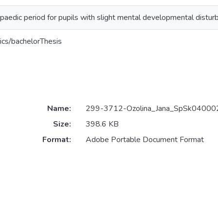
paedic period for pupils with slight mental developmental distur
ics/bachelorThesis
Name:
299-3712-Ozolina_Jana_SpSk040002
Size:
398.6 KB
Format:
Adobe Portable Document Format