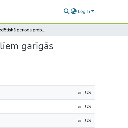
Log In
Propedētiskā perioda problēmas skolēniem ar viegliem garīgās attīstības traucējumiem un to novēršana
liem garīgās
en_US
en_US
en_US