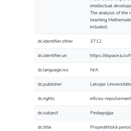
intellectual develop
The analysis of the 
teaching Mathematics
included.
dc.identifier.other
3712
dc.identifier.uri
https://dspace.lu.l
dc.language.iso
N/A
dc.publisher
Latvijas Universitāt
dc.rights
info:eu-repo/seman
dc.subject
Pedagoģija
dc.title
Propedētiskā period