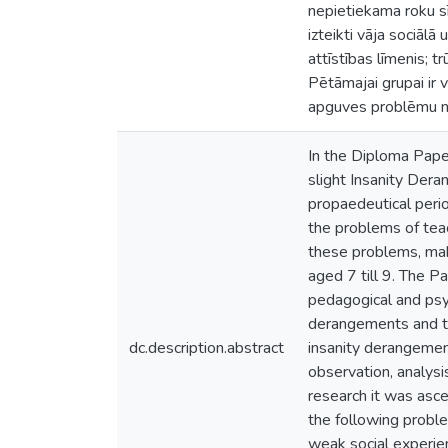
nepietiekama roku sī
izteikti vāja sociāl
attīstības līmenis; 
Pētāmajai grupai ir
apguves problēmu no
In the Diploma Pape
slight Insanity Der
propaedeutical perio
the problems of tea
these problems, mak
aged 7 till 9. The Pa
pedagogical and psyc
derangements and th
dc.description.abstract
insanity derangemen
observation, analysi
research it was asce
the following probl
weak social experien