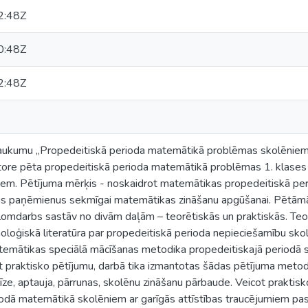
2:48Z
0:48Z
2:48Z
ukumu „Propedeitiskā perioda matemātikā problēmas skolēniem a
tore pēta propedeitiskā perioda matemātikā problēmas 1. klases 
miem. Pētījuma mērķis - noskaidrot matemātikas propedeitiskā pe
s paņēmienus sekmīgai matemātikas zināšanu apgūšanai. Pētāmā 
lomdarbs sastāv no divām daļām – teorētiskās un praktiskās. Teor
loģiskā literatūra par propedeitiskā perioda nepieciešamību skol
emātikas speciālā mācīšanas metodika propedeitiskajā periodā sk
t praktisko pētījumu, darbā tika izmantotas šādas pētījuma met
ze, aptauja, pārrunas, skolēnu zināšanu pārbaude. Veicot praktisko
iodā matemātikā skolēniem ar garīgās attīstības traucējumiem p