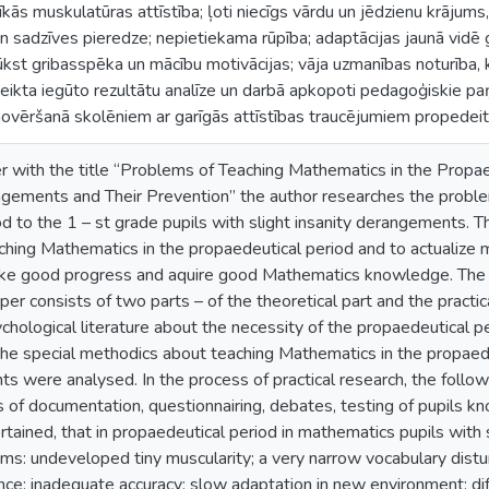
kās muskulatūras attīstība; ļoti niecīgs vārdu un jēdzienu krājums
ā un sadzīves pieredze; nepietiekama rūpība; adaptācijas jaunā vidē
trūkst gribasspēka un mācību motivācijas; vāja uzmanības noturība,
 veikta iegūto rezultātu analīze un darbā apkopoti pedagoģiskie 
vēršanā skolēniem ar garīgās attīstības traucējumiem propedeiti
r with the title “Problems of Teaching Mathematics in the Propae
angements and Their Prevention” the author researches the probl
d to the 1 – st grade pupils with slight insanity derangements. Th
ching Mathematics in the propaedeutical period and to actualize 
e good progress and aquire good Mathematics knowledge. The re
per consists of two parts – of the theoretical part and the practica
hological literature about the necessity of the propaedeutical per
e special methodics about teaching Mathematics in the propaedeu
ts were analysed. In the process of practical research, the foll
s of documentation, questionnairing, debates, testing of pupils kn
rtained, that in propaedeutical period in mathematics pupils with
ems: undeveloped tiny muscularity; a very narrow vocabulary dist
ce; inadequate accuracy; slow adaptation in new environment; dif