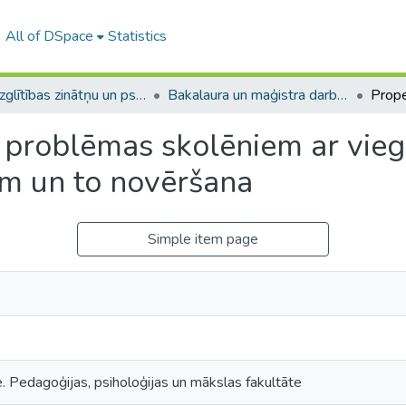
All of DSpace
Statistics
A -- Izglītības zinātņu un psiholoģijas fakultāte / Faculty of Education Sciences and Psychology
Bakalaura un maģistra darbi (PPMF) / Bachelor's and Master's theses
 problēmas skolēniem ar vieg
em un to novēršana
Simple item page
e. Pedagoģijas, psiholoģijas un mākslas fakultāte