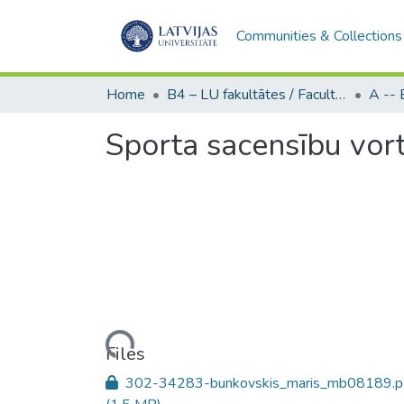
Communities & Collections
Home
B4 – LU fakultātes / Faculties of the UL
Sporta sacensību vort
Loading...
Files
302-34283-bunkovskis_maris_mb08189.p