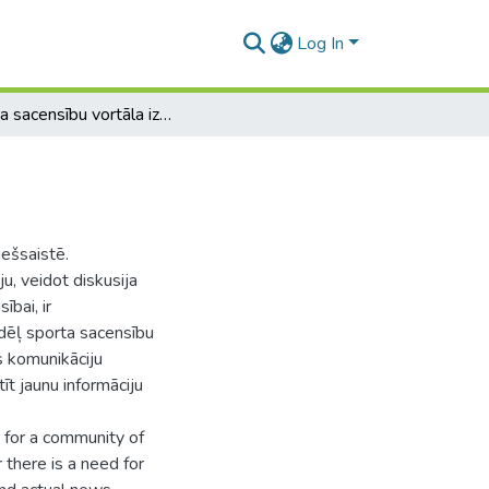
Log In
Sporta sacensību vortāla izstrāde
iešsaistē.
u, veidot diskusija
bai, ir
ādēļ sporta sacensību
os komunikāciju
tīt jaunu informāciju
e for a community of
 there is a need for