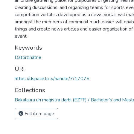
an online gathering place, for purpouses of getting fresh 
creating duscussions, and organizing teams for sports eve
competition vortal is developed as a news vortal, will m
amongst the members of communit much easier will enabl
things and create news articles and easier organization of
event.
Keywords
Datorzinātne
URI
https://dspace.lu.lv/handle/7/17075
Collections
Bakalaura un maģistra darbi (EZTF) / Bachelor's and Mast
Full item page