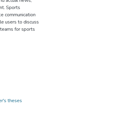
and actual news,
nt. Sports
ake communication
e users to discuss
 teams for sports
er's theses