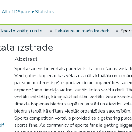
All of DSpace
Statistics
A -- Eksakto zinātņu un tehnoloģiju fakultāte / Faculty of Science and Technology
Bakalaura un maģistra darbi (EZTF) / Bachelor's and Master's theses
āla izstrāde
Abstract
Sporta sacensību vortāls paredzēts, kā pulcēšanās vieta t
Veidojoties kopienai, kas vēlas uzzināt aktuālāko informācij
par viņiem interesējošo sportaveidu un organizēties sacensī
nepieciešama tīmekļa vietne, kur šīs lietas varētu darīt. T
vortālu izstrādāju, kā ziņu/aktualitāšu vortālu, kas atviegl
tīmekļa kopienas biedru starpā un ļaus āti un efektīgi izpla
biedru starpā, kā arī ļaus vieglāk organizēties sacensībām.
Sports competition vortal is provided as a gathering plac
df
sports fans. As community of sports fans is getting bigger