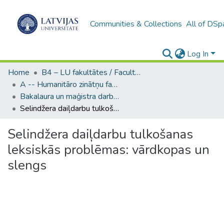
Communities & Collections
All of DSp
Log In
Home
B4 – LU fakultātes / Faculties of the UL
A -- Humanitāro zinātņu fakultāte / Faculty of Humanities
Bakalaura un maģistra darbi (HZF) / Bachelor's and Master's theses
Selindžera daiļdarbu tulkošanas leksiskās problēmas: vārdkopas un slengs
Selindžera daiļdarbu tulkošanas
leksiskās problēmas: vārdkopas un
slengs