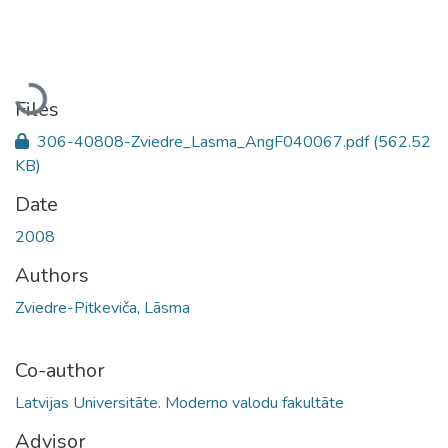
Loading...
Files
306-40808-Zviedre_Lasma_AngF040067.pdf
(562.52
KB)
Date
2008
Authors
Zviedre-Pitkeviča, Lāsma
Co-author
Latvijas Universitāte. Moderno valodu fakultāte
Advisor