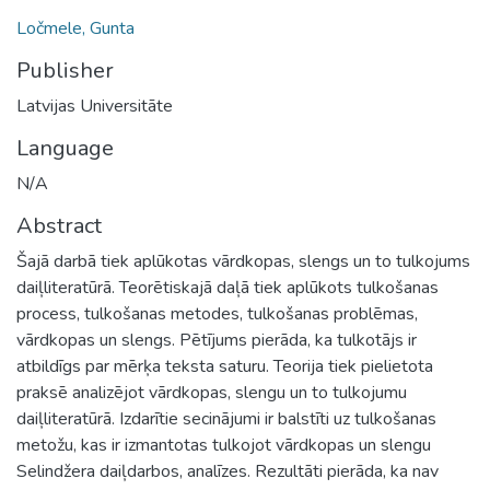
Ločmele, Gunta
Publisher
Latvijas Universitāte
Language
N/A
Abstract
Šajā darbā tiek aplūkotas vārdkopas, slengs un to tulkojums
daiļliteratūrā. Teorētiskajā daļā tiek aplūkots tulkošanas
process, tulkošanas metodes, tulkošanas problēmas,
vārdkopas un slengs. Pētījums pierāda, ka tulkotājs ir
atbildīgs par mērķa teksta saturu. Teorija tiek pielietota
praksē analizējot vārdkopas, slengu un to tulkojumu
daiļliteratūrā. Izdarītie secinājumi ir balstīti uz tulkošanas
metožu, kas ir izmantotas tulkojot vārdkopas un slengu
Selindžera daiļdarbos, analīzes. Rezultāti pierāda, ka nav