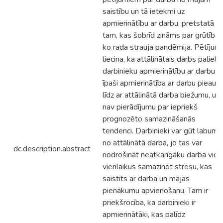
saistību un tā ietekmi uz
apmierinātību ar darbu, pretstatā
tam, kas šobrīd zināms par grūtībā
ko rada strauja pandēmija. Pētījum
liecina, ka attālinātais darbs palielin
darbinieku apmierinātību ar darbu. J
īpaši apmierinātība ar darbu pieaug
līdz ar attālinātā darba biežumu, un
nav pierādījumu par iepriekš
prognozēto samazināšanās
tendenci. Darbinieki var gūt labumu
no attālinātā darba, jo tas var
dc.description.abstract
nodrošināt neatkarīgāku darba vidi,
vienlaikus samazinot stresu, kas
saistīts ar darba un mājas
pienākumu apvienošanu. Tam ir
priekšrocība, ka darbinieki ir
apmierinātāki, kas palīdz