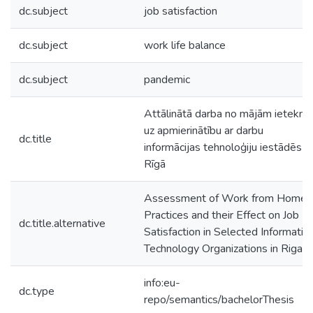
dc.subject
job satisfaction
dc.subject
work life balance
dc.subject
pandemic
Attālinātā darba no mājām ietekm
uz apmierinātību ar darbu
dc.title
informācijas tehnoloģiju iestādēs
Rīgā
Assessment of Work from Home
Practices and their Effect on Job
dc.title.alternative
Satisfaction in Selected Informatio
Technology Organizations in Riga
info:eu-
dc.type
repo/semantics/bachelorThesis