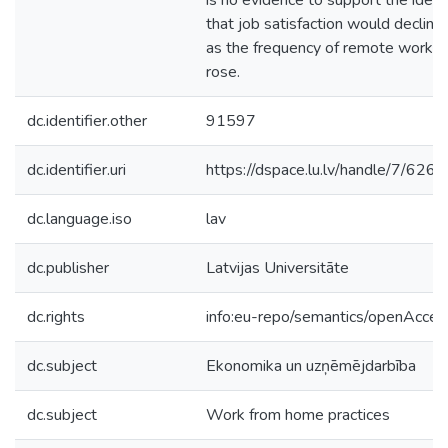
is no evidence to support the idea
that job satisfaction would decline
as the frequency of remote work
rose.
dc.identifier.other
91597
dc.identifier.uri
https://dspace.lu.lv/handle/7/626
dc.language.iso
lav
dc.publisher
Latvijas Universitāte
dc.rights
info:eu-repo/semantics/openAcces
dc.subject
Ekonomika un uzņēmējdarbība
dc.subject
Work from home practices