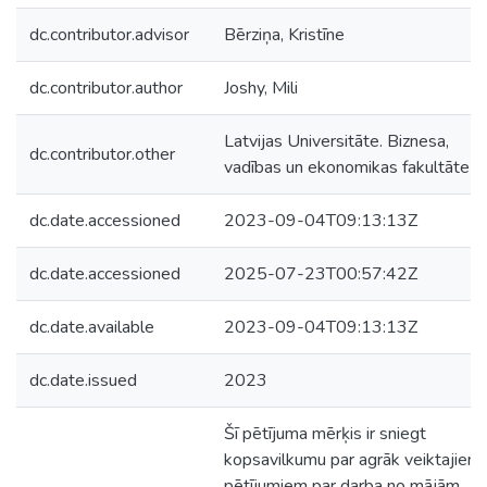
dc.contributor.advisor
Bērziņa, Kristīne
dc.contributor.author
Joshy, Mili
Latvijas Universitāte. Biznesa,
dc.contributor.other
vadības un ekonomikas fakultāte
dc.date.accessioned
2023-09-04T09:13:13Z
dc.date.accessioned
2025-07-23T00:57:42Z
dc.date.available
2023-09-04T09:13:13Z
dc.date.issued
2023
Šī pētījuma mērķis ir sniegt
kopsavilkumu par agrāk veiktajiem
pētījumiem par darba no mājām