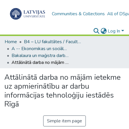
Communities & Collections
All of DSp
Log In
Home
B4 – LU fakultātes / Faculties of the UL
A -- Ekonomikas un sociālo zinātņu fakultāte / Faculty of Economics and Social Sciences
Bakalaura un maģistra darbi (ESZF) / Bachelor's and Master's theses
Attālinātā darba no mājām ietekme uz apmierinātību ar darbu informācijas tehnoloģiju iestādēs Rīgā
Attālinātā darba no mājām ietekme
uz apmierinātību ar darbu
informācijas tehnoloģiju iestādēs
Rīgā
Simple item page