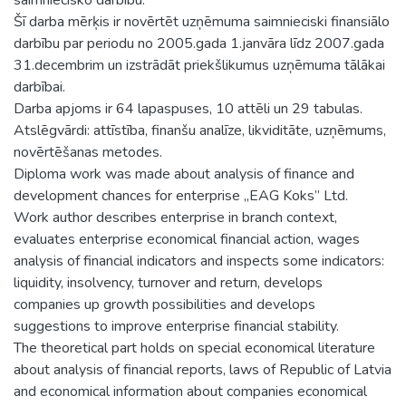
Šī darba mērķis ir novērtēt uzņēmuma saimnieciski finansiālo
darbību par periodu no 2005.gada 1.janvāra līdz 2007.gada
31.decembrim un izstrādāt priekšlikumus uzņēmuma tālākai
darbībai.
Darba apjoms ir 64 lapaspuses, 10 attēli un 29 tabulas.
Atslēgvārdi: attīstība, finanšu analīze, likviditāte, uzņēmums,
novērtēšanas metodes.
Diploma work was made about analysis of finance and
development chances for enterprise „EAG Koks” Ltd.
Work author describes enterprise in branch context,
evaluates enterprise economical financial action, wages
analysis of financial indicators and inspects some indicators:
liquidity, insolvency, turnover and return, develops
companies up growth possibilities and develops
suggestions to improve enterprise financial stability.
The theoretical part holds on special economical literature
about analysis of financial reports, laws of Republic of Latvia
and economical information about companies economical