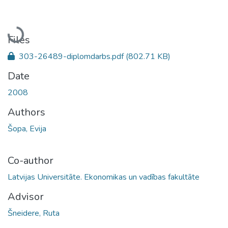
Loading...
Files
303-26489-diplomdarbs.pdf
(802.71 KB)
Date
2008
Authors
Šopa, Evija
Co-author
Latvijas Universitāte. Ekonomikas un vadības fakultāte
Advisor
Šneidere, Ruta