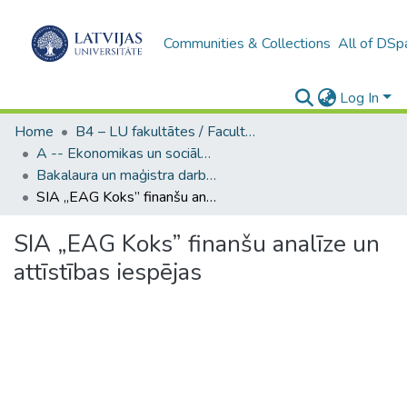
Communities & Collections
All of DSp
Log In
Home
B4 – LU fakultātes / Faculties of the UL
A -- Ekonomikas un sociālo zinātņu fakultāte / Faculty of Economics and Social Sciences
Bakalaura un maģistra darbi (ESZF) / Bachelor's and Master's theses
SIA „EAG Koks” finanšu analīze un attīstības iespējas
SIA „EAG Koks” finanšu analīze un
attīstības iespējas