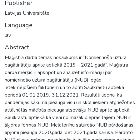
Publisher
Latvijas Universitāte
Language
lav
Abstract
Maģistra darba tēmas nosaukums ir “Nomierinošo uztura
bagātinātāju aprite aptiekā 2019 – 2021 gadā”. Maģistra
darba mērķis ir apkopot un analizēt informāciju par
nomierinošo uztura bagātinātāju (NUB) iegādi
ietekmējošiem faktoriem un to apriti Saulkrastu aptiekā
periodā 01.01.2019.-31.12.2021. Rezultāti liecina, ka
pandēmijas sākumā pieauga visu un skolniekiem atgriežoties
attālinātās mācībās pieauga atsevišķu NUB aprite aptiekā.
Saulkrastu aptiekā kā vieni no mazāk pieprasītajiem NUB ir
šķidras formas NUB. Melatonīnu saturošo NUB pārdošanas
apjomi pieauga 2020.gadā, bet 2021.gadā saruka. Pārdoto
NUB skaits mēnesi no mēneša ir lielāks gada pirmajos trijos