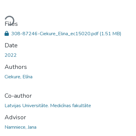
ading...
Files
308-87246-Ciekure_Elina_ec15020.pdf
(1.51 MB)
Date
2022
Authors
Ciekure, Elīna
Co-author
Latvijas Universitāte. Medicīnas fakultāte
Advisor
Namniece, Jana