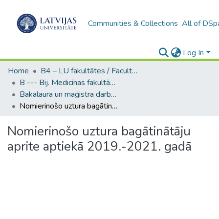
Communities & Collections
All of DSp
Log In
Home
B4 – LU fakultātes / Faculties of the UL
B --- Bij. Medicīnas fakultātes studentu noslēguma darbi / Faculty of Medicine - Graduate works
Bakalaura un maģistra darbi (MF) / Bachelor's and Master's theses
Nomierinošo uztura bagātinātāju aprite aptiekā 2019.-2021. gadā
Nomierinošo uztura bagātinātāju
aprite aptiekā 2019.-2021. gadā