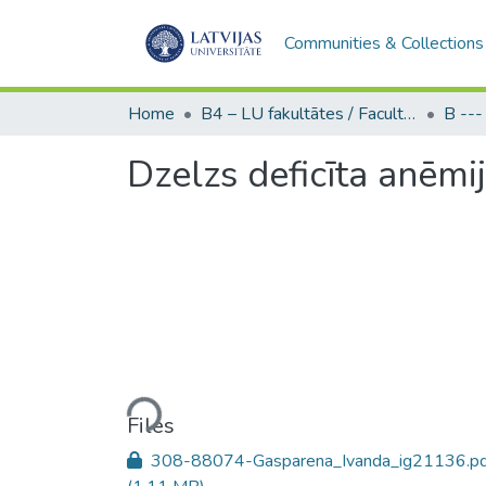
Communities & Collections
Home
B4 – LU fakultātes / Faculties of the UL
Dzelzs deficīta anēmi
Loading...
Files
308-88074-Gasparena_Ivanda_ig21136.pd