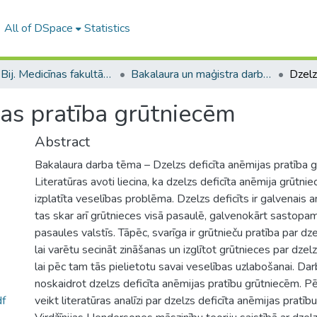
All of DSpace
Statistics
B --- Bij. Medicīnas fakultātes studentu noslēguma darbi / Faculty of Medicine - Graduate works
Bakalaura un maģistra darbi (MF) / Bachelor's and Master's theses
jas pratība grūtniecēm
Abstract
Bakalaura darba tēma – Dzelzs deficīta anēmijas pratība 
Literatūras avoti liecina, ka dzelzs deficīta anēmija grūtnie
izplatīta veselības problēma. Dzelzs deficīts ir galvenais 
tas skar arī grūtnieces visā pasaulē, galvenokārt sastop
pasaules valstīs. Tāpēc, svarīga ir grūtnieču pratība par dze
lai varētu secināt zināšanas un izglītot grūtnieces par dzelz
lai pēc tam tās pielietotu savai veselības uzlabošanai. Dar
noskaidrot dzelzs deficīta anēmijas pratību grūtniecēm. P
f
veikt literatūras analīzi par dzelzs deficīta anēmijas pratīb