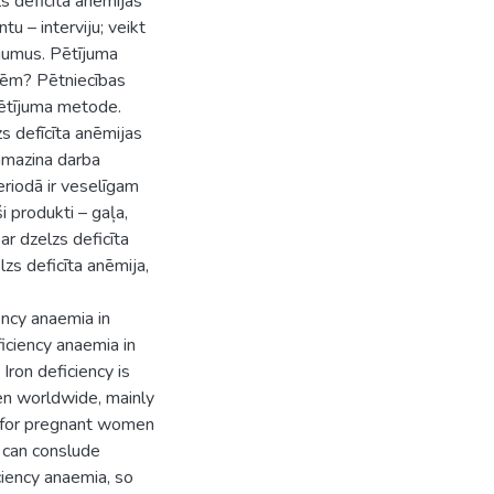
zs deficīta anēmijas
tu – interviju; veikt
ājumus. Pētījuma
ecēm? Pētniecības
pētījuma metode.
zs defīcīta anēmijas
amazina darba
eriodā ir veselīgam
i produkti – gaļa,
par dzelzs deficīta
lzs deficīta anēmija,
ency anaemia in
iciency anaemia in
ron deficiency is
en worldwide, mainly
nt for pregnant women
 can conslude
iency anaemia, so