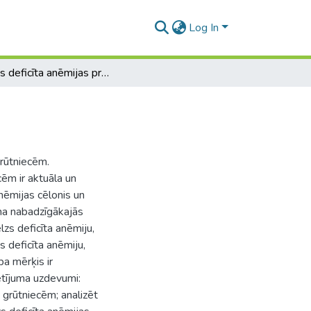
Log In
Dzelzs deficīta anēmijas pratība grūtniecēm
grūtniecēm.
cēm ir aktuāla un
anēmijas cēlonis un
ama nabadzīgākajās
lzs deficīta anēmiju,
s deficīta anēmiju,
ba mērķis ir
ētījuma uzdevumi:
u grūtniecēm; analizēt