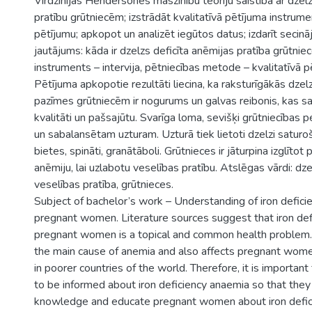
Virdžīnijas Hendersones māszinību teoriju saistībā ar dzel
pratību grūtniecēm; izstrādāt kvalitatīvā pētījuma instrumen
pētījumu; apkopot un analizēt iegūtos datus; izdarīt secin
jautājums: kāda ir dzelzs deficīta anēmijas pratība grūtni
instruments – intervija, pētniecības metode – kvalitatīvā 
Pētījuma apkopotie rezultāti liecina, ka raksturīgākās dzel
pazīmes grūtniecēm ir nogurums un galvas reibonis, kas s
kvalitāti un pašsajūtu. Svarīga loma, sevišķi grūtniecības p
un sabalansētam uzturam. Uzturā tiek lietoti dzelzi saturoš
bietes, spināti, granātāboli. Grūtnieces ir jāturpina izglītot 
anēmiju, lai uzlabotu veselības pratību. Atslēgas vārdi: dze
veselības pratība, grūtnieces.
Subject of bachelor’s work – Understanding of iron defici
pregnant women. Literature sources suggest that iron def
pregnant women is a topical and common health problem. I
the main cause of anemia and also affects pregnant wom
in poorer countries of the world. Therefore, it is importa
to be informed about iron deficiency anaemia so that they
knowledge and educate pregnant women about iron defic