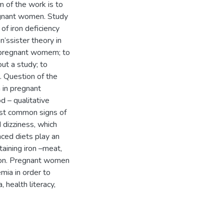
m of the work is to
regnant women. Study
 of iron deficiency
’ssister theory in
n pregnant womem; to
out a study; to
. Question of the
 in pregnant
 – qualitative
ost common signs of
dizziness, which
nced diets play an
taining iron –meat,
ion. Pregnant women
mia in order to
 health literacy,