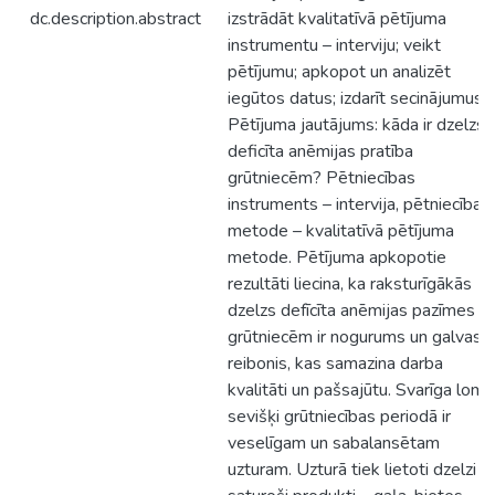
dc.description.abstract
izstrādāt kvalitatīvā pētījuma
instrumentu – interviju; veikt
pētījumu; apkopot un analizēt
iegūtos datus; izdarīt secinājumus.
Pētījuma jautājums: kāda ir dzelzs
deficīta anēmijas pratība
grūtniecēm? Pētniecības
instruments – intervija, pētniecības
metode – kvalitatīvā pētījuma
metode. Pētījuma apkopotie
rezultāti liecina, ka raksturīgākās
dzelzs defīcīta anēmijas pazīmes
grūtniecēm ir nogurums un galvas
reibonis, kas samazina darba
kvalitāti un pašsajūtu. Svarīga loma
sevišķi grūtniecības periodā ir
veselīgam un sabalansētam
uzturam. Uzturā tiek lietoti dzelzi