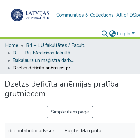
Communities & Collections
All of DSp
Log In
Home
B4 – LU fakultātes / Faculties of the UL
B --- Bij. Medicīnas fakultātes studentu noslēguma darbi / Faculty of Medicine - Graduate works
Bakalaura un maģistra darbi (MF) / Bachelor's and Master's theses
Dzelzs deficīta anēmijas pratība grūtniecēm
Dzelzs deficīta anēmijas pratība
grūtniecēm
Simple item page
dc.contributor.advisor
Puķīte, Margarita