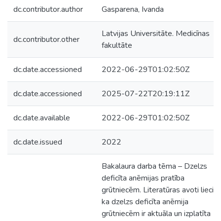
dc.contributor.author
Gasparena, Ivanda
Latvijas Universitāte. Medicīnas
dc.contributor.other
fakultāte
dc.date.accessioned
2022-06-29T01:02:50Z
dc.date.accessioned
2025-07-22T20:19:11Z
dc.date.available
2022-06-29T01:02:50Z
dc.date.issued
2022
Bakalaura darba tēma – Dzelzs
deficīta anēmijas pratība
grūtniecēm. Literatūras avoti liecina
ka dzelzs deficīta anēmija
grūtniecēm ir aktuāla un izplatīta