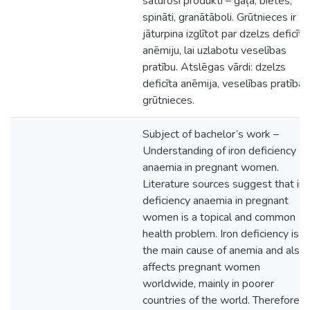
saturoši produkti – gaļa, bietes,
spināti, granātāboli. Grūtnieces ir
jāturpina izglītot par dzelzs deficīta
anēmiju, lai uzlabotu veselības
pratību. Atslēgas vārdi: dzelzs
deficīta anēmija, veselības pratība,
grūtnieces.
Subject of bachelor’s work –
Understanding of iron deficiency
anaemia in pregnant women.
Literature sources suggest that iro
deficiency anaemia in pregnant
women is a topical and common
health problem. Iron deficiency is
the main cause of anemia and also
affects pregnant women
worldwide, mainly in poorer
countries of the world. Therefore, i