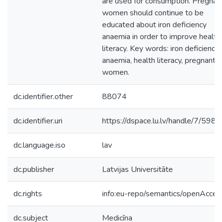
are used for consumption. Pregnan
women should continue to be
educated about iron deficiency
anaemia in order to improve health
literacy. Key words: iron deficiency
anaemia, health literacy, pregnant
women.
dc.identifier.other
88074
dc.identifier.uri
https://dspace.lu.lv/handle/7/598
dc.language.iso
lav
dc.publisher
Latvijas Universitāte
dc.rights
info:eu-repo/semantics/openAcces
dc.subject
Medicīna