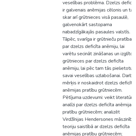
veselības problēma. Dzelzs deficīt
ir galvenais anēmijas cēlonis un tas
skar arī grūtnieces visā pasaulē,
galvenokārt sastopama
nabadzīgākajās pasaules valstīs.
Tāpēc, svarīga ir grūtnieču pratība
par dzelzs deficīta anēmiju, lai
varētu secināt zināšanas un izglītot
grūtnieces par dzelzs deficīta
anēmiju, lai pēc tam tās pielietotu
savai veselības uzlabošanai. Darba
mērķis ir noskaidrot dzelzs deficīta
anēmijas pratību grūtniecēm.
Pētījuma uzdevumi: veikt literatūra
analīzi par dzelzs deficīta anēmijas
pratību grūtniecēm; analizēt
Virdžīnijas Hendersones māszinību
teoriju saistībā ar dzelzs deficīta
anēmijas pratību grūtniecēm;