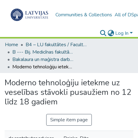
Communities & Collections
All of DSp
Log In
Home
B4 – LU fakultātes / Faculties of the UL
B --- Bij. Medicīnas fakultātes studentu noslēguma darbi / Faculty of Medicine - Graduate works
Bakalaura un maģistra darbi (MF) / Bachelor's and Master's theses
Moderno tehnoloģiju ietekme uz veselības stāvokli pusaužiem no 12 līdz 18 gadiem
Moderno tehnoloģiju ietekme uz
veselības stāvokli pusaužiem no 12
līdz 18 gadiem
Simple item page