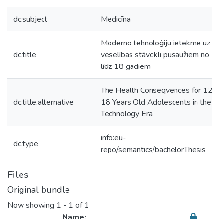
dc.subject
Medicīna
Moderno tehnoloģiju ietekme uz
dc.title
veselības stāvokli pusaužiem no 1
līdz 18 gadiem
The Health Conseqvences for 12 t
dc.title.alternative
18 Years Old Adolescents in the
Technology Era
info:eu-
dc.type
repo/semantics/bachelorThesis
Files
Original bundle
Now showing
1 - 1 of 1
Name: