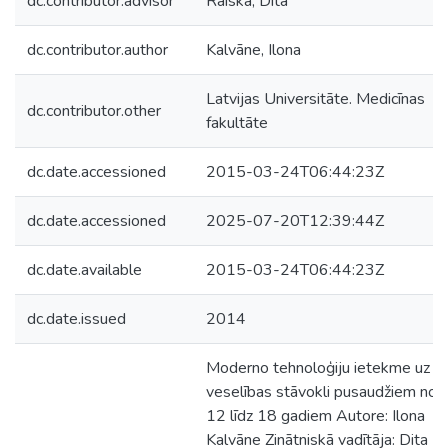
dc.contributor.advisor
Raiska, Dita
dc.contributor.author
Kalvāne, Ilona
Latvijas Universitāte. Medicīnas
dc.contributor.other
fakultāte
dc.date.accessioned
2015-03-24T06:44:23Z
dc.date.accessioned
2025-07-20T12:39:44Z
dc.date.available
2015-03-24T06:44:23Z
dc.date.issued
2014
Moderno tehnoloģiju ietekme uz
veselības stāvokli pusaudžiem no
12 līdz 18 gadiem Autore: Ilona
Kalvāne Zinātniskā vadītāja: Dita