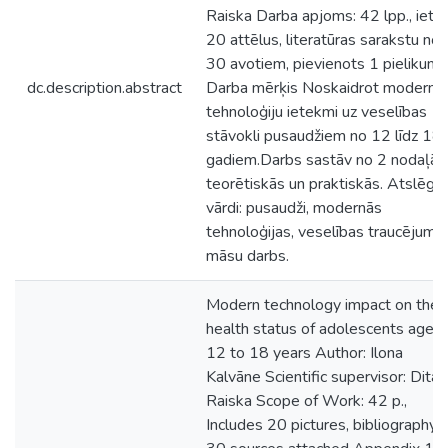
Raiska Darba apjoms: 42 lpp., ietv
20 attēlus, literatūras sarakstu no
30 avotiem, pievienots 1 pielikums
dc.description.abstract
Darba mērķis Noskaidrot moderno
tehnoloģiju ietekmi uz veselības
stāvokli pusaudžiem no 12 līdz 18
gadiem.Darbs sastāv no 2 nodaļā
teorētiskās un praktiskās. Atslēga
vārdi: pusaudži, modernās
tehnoloģijas, veselības traucējumi,
māsu darbs.
Modern technology impact on the
health status of adolescents aged
12 to 18 years Author: Ilona
Kalvāne Scientific supervisor: Dita
Raiska Scope of Work: 42 p.,
Includes 20 pictures, bibliography 