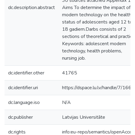
30 sources attached Appendix 1.
dc.description.abstract
Aims To determine the impact of
modern technology on the health
status of adolescents aged 12 to
18 gadiem.Darbs consists of 2
sections of theoretical and practical
Keywords: adolescent modern
technology, health problems,
nursing job.
dc.identifier.other
41765
dc.identifier.uri
https://dspace.lu.lv/handle/7/166
dc.language.iso
N/A
dc.publisher
Latvijas Universitāte
dc.rights
info:eu-repo/semantics/openAcces