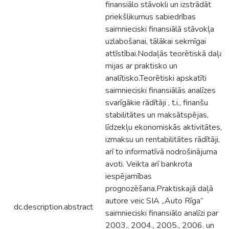
finansiālo stāvokli un izstrādāt
priekšlikumus sabiedrības
saimnieciski finansiālā stāvokļa
uzlabošanai, tālākai sekmīgai
attīstībai.Nodaļās teorētiskā daļa
mijas ar praktisko un
analītisko.Teorētiski apskatīti
saimnieciski finansiālās analīzes
svarīgākie rādītāji , t.i., finanšu
stabilitātes un maksātspējas,
līdzekļu ekonomiskās aktivitātes,
izmaksu un rentabilitātes rādītāji, k
arī to informatīvā nodrošinājuma
avoti. Veikta arī bankrota
iespējamības
prognozēšana.Praktiskajā daļā
autore veic SIA „Auto Rīga”
dc.description.abstract
saimnieciski finansiālo analīzi par
2003., 2004., 2005., 2006. un