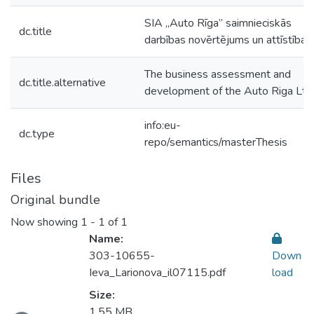
SIA „Auto Rīga” saimnieciskās
dc.title
darbības novērtējums un attīstība
The business assessment and
dc.title.alternative
development of the Auto Riga Ltd
info:eu-
dc.type
repo/semantics/masterThesis
Files
Original bundle
Now showing
1 - 1 of 1
Name:
303-10655-
Down
Ieva_Larionova_il07115.pdf
load
Size:
1.55 MB