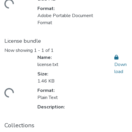
ding...
Format:
Adobe Portable Document
Format
License bundle
Now showing
1 - 1 of 1
Name:
license.txt
Down
load
Size:
1.46 KB
Format:
ding...
Plain Text
Description:
Collections