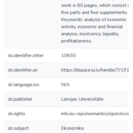
work is 80 pages, which consist of
five parts and four supplements.
Keywords: analysis of economic
activity, economic and financial
analysis, insolvency, liquidity,
profitableness.
dc.identifier.other
10655
dc.identifier.uri
https://dspace.lu.lv/handle/7/191
dc.language.iso
N/A
dc.publisher
Latvijas Universitāte
dc.rights
info:eu-repo/semantics/openAcces
dc.subject
Ekonomika