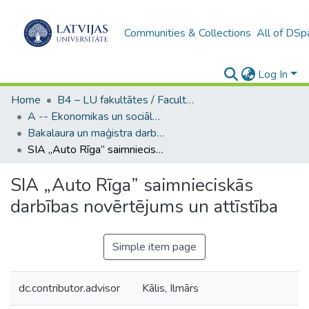
Communities & Collections
All of DSp
Log In
Home
B4 – LU fakultātes / Faculties of the UL
A -- Ekonomikas un sociālo zinātņu fakultāte / Faculty of Economics and Social Sciences
Bakalaura un maģistra darbi (ESZF) / Bachelor's and Master's theses
SIA „Auto Rīga” saimnieciskās darbības novērtējums un attīstība
SIA „Auto Rīga” saimnieciskās
darbības novērtējums un attīstība
Simple item page
dc.contributor.advisor
Kālis, Ilmārs