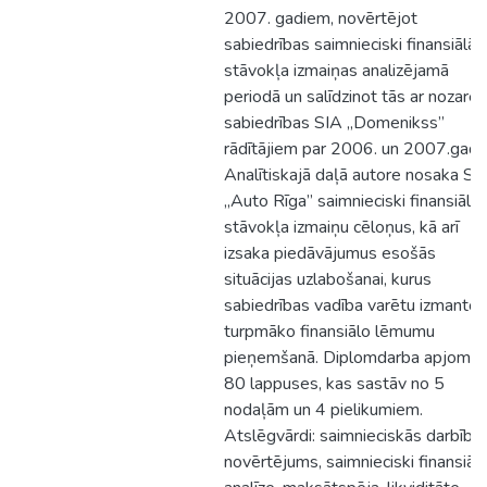
2007. gadiem, novērtējot
sabiedrības saimnieciski finansiālā
stāvokļa izmaiņas analizējamā
periodā un salīdzinot tās ar nozares
sabiedrības SIA „Domenikss”
rādītājiem par 2006. un 2007.gadu
Analītiskajā daļā autore nosaka SI
„Auto Rīga” saimnieciski finansiālā
stāvokļa izmaiņu cēloņus, kā arī
izsaka piedāvājumus esošās
situācijas uzlabošanai, kurus
sabiedrības vadība varētu izmantot
turpmāko finansiālo lēmumu
pieņemšanā. Diplomdarba apjoms i
80 lappuses, kas sastāv no 5
nodaļām un 4 pielikumiem.
Atslēgvārdi: saimnieciskās darbība
novērtējums, saimnieciski finansiāl