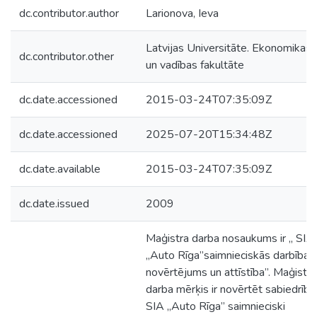
dc.contributor.author
Larionova, Ieva
Latvijas Universitāte. Ekonomikas
dc.contributor.other
un vadības fakultāte
dc.date.accessioned
2015-03-24T07:35:09Z
dc.date.accessioned
2025-07-20T15:34:48Z
dc.date.available
2015-03-24T07:35:09Z
dc.date.issued
2009
Maģistra darba nosaukums ir „ SIA
„Auto Rīga”saimnieciskās darbības
novērtējums un attīstība”. Maģistra
darba mērķis ir novērtēt sabiedrība
SIA „Auto Rīga” saimnieciski