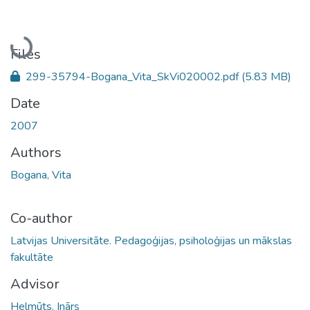
Loading...
Files
299-35794-Bogana_Vita_SkVi020002.pdf
(5.83 MB)
Date
2007
Authors
Bogana, Vita
Co-author
Latvijas Universitāte. Pedagoģijas, psiholoģijas un mākslas
fakultāte
Advisor
Helmūts, Inārs