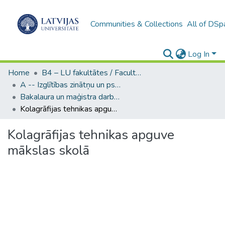
Communities & Collections
All of DSp
Log In
Home
B4 – LU fakultātes / Faculties of the UL
A -- Izglītības zinātņu un psiholoģijas fakultāte / Faculty of Education Sciences and Psychology
Bakalaura un maģistra darbi (PPMF) / Bachelor's and Master's theses
Kolagrāfijas tehnikas apguve mākslas skolā
Kolagrāfijas tehnikas apguve
mākslas skolā