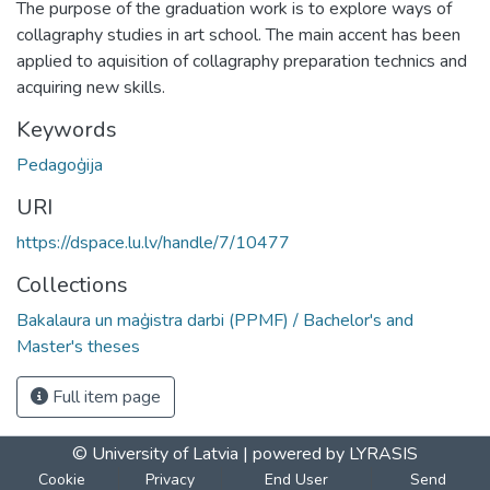
The purpose of the graduation work is to explore ways of
collagraphy studies in art school. The main accent has been
applied to aquisition of collagraphy preparation technics and
acquiring new skills.
Keywords
Pedagoģija
URI
https://dspace.lu.lv/handle/7/10477
Collections
Bakalaura un maģistra darbi (PPMF) / Bachelor's and
Master's theses
Full item page
© University of Latvia |
powered by LYRASIS
Cookie
Privacy
End User
Send