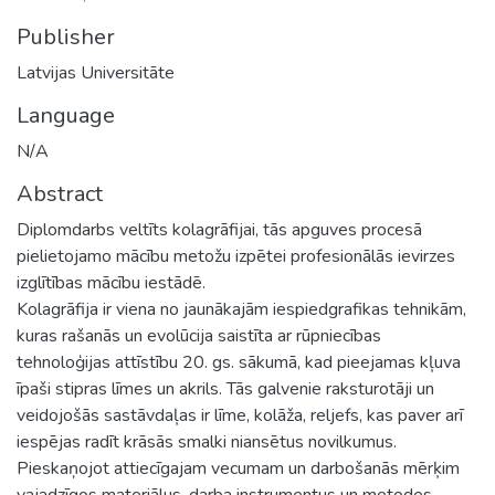
Publisher
Latvijas Universitāte
Language
N/A
Abstract
Diplomdarbs veltīts kolagrāfijai, tās apguves procesā
pielietojamo mācību metožu izpētei profesionālās ievirzes
izglītības mācību iestādē.
Kolagrāfija ir viena no jaunākajām iespiedgrafikas tehnikām,
kuras rašanās un evolūcija saistīta ar rūpniecības
tehnoloģijas attīstību 20. gs. sākumā, kad pieejamas kļuva
īpaši stipras līmes un akrils. Tās galvenie raksturotāji un
veidojošās sastāvdaļas ir līme, kolāža, reljefs, kas paver arī
iespējas radīt krāsās smalki niansētus novilkumus.
Pieskaņojot attiecīgajam vecumam un darbošanās mērķim
vajadzīgos materiālus, darba instrumentus un metodes,