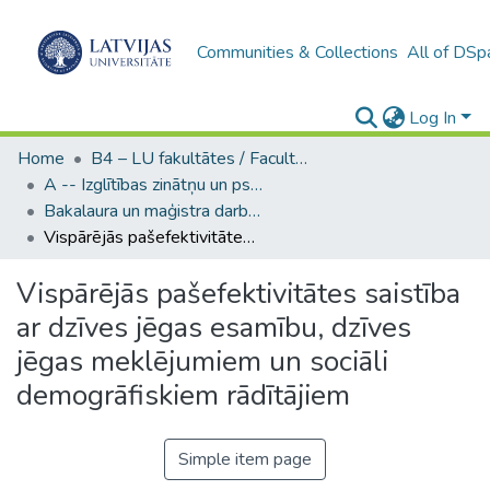
Communities & Collections
All of DSp
Log In
Home
B4 – LU fakultātes / Faculties of the UL
A -- Izglītības zinātņu un psiholoģijas fakultāte / Faculty of Education Sciences and Psychology
Bakalaura un maģistra darbi (PPMF) / Bachelor's and Master's theses
Vispārējās pašefektivitātes saistība ar dzīves jēgas esamību, dzīves jēgas meklējumiem un sociāli demogrāfiskiem rādītājiem
Vispārējās pašefektivitātes saistība
ar dzīves jēgas esamību, dzīves
jēgas meklējumiem un sociāli
demogrāfiskiem rādītājiem
Simple item page