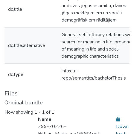
ar dzīves jēgas esamību, dzīves
dc.title
jēgas meklējumiem un sociāli
demogrāfiskiem rādītājiem
General self-efficacy relations with
search for meaning in life, presence
dc.title.alternative
of meaning in life and social-
demographic characteristics
info:eu-
dc.type
repo/semantics/bachelorThesis
Files
Original bundle
Now showing
1 - 1 of 1
Name:
299-70226-
Down
Pitlane_Marta_mp16063.pdf
load