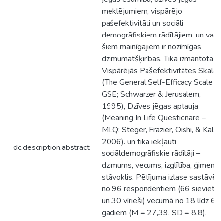
meklējumiem, vispārējo
pašefektivitāti un sociāli
demogrāfiskiem rādītājiem, un vai
šiem mainīgajiem ir nozīmīgas
dzimumatšķirības. Tika izmantota
Vispārējās Pašefektivitātes Skala
(The General Self-Efficacy Scale –
GSE; Schwarzer & Jerusalem,
1995), Dzīves jēgas aptauja
(Meaning In Life Questionare –
MLQ; Steger, Frazier, Oishi, & Kaler
2006). un tika iekļauti
dc.description.abstract
sociāldemogrāfiskie rādītāji –
dzimums, vecums, izglītība, ģimene
stāvoklis. Pētījuma izlase sastāvēj
no 96 respondentiem (66 sieviete
un 30 vīrieši) vecumā no 18 līdz 60
gadiem (M = 27,39, SD = 8,8).