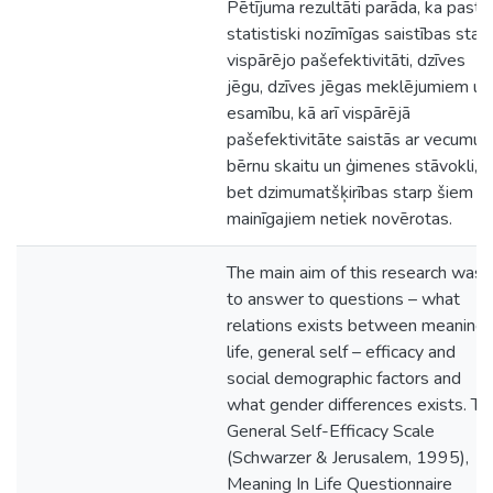
Pētījuma rezultāti parāda, ka pastā
statistiski nozīmīgas saistības star
vispārējo pašefektivitāti, dzīves
jēgu, dzīves jēgas meklējumiem un
esamību, kā arī vispārējā
pašefektivitāte saistās ar vecumu,
bērnu skaitu un ģimenes stāvokli,
bet dzimumatšķirības starp šiem
mainīgajiem netiek novērotas.
The main aim of this research was
to answer to questions – what
relations exists between meaning 
life, general self – efficacy and
social demographic factors and
what gender differences exists. Th
General Self-Efficacy Scale
(Schwarzer & Jerusalem, 1995),
Meaning In Life Questionnaire