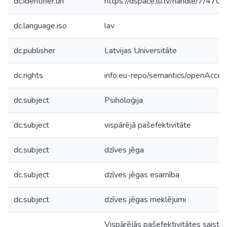
dc.identifier.uri
https://dspace.lu.lv/handle/7/470
dc.language.iso
lav
dc.publisher
Latvijas Universitāte
dc.rights
info:eu-repo/semantics/openAcces
dc.subject
Psiholoģija
dc.subject
vispārējā pašefektivitāte
dc.subject
dzīves jēga
dc.subject
dzīves jēgas esamība
dc.subject
dzīves jēgas meklējumi
Vispārējās pašefektivitātes saistīb