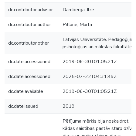
dc.contributor.advisor
Damberga, Ilze
dc.contributor.author
Pitlane, Marta
Latvijas Universitāte. Pedagoģijas,
dc.contributor.other
psiholoģijas un mākslas fakultāte
dc.date.accessioned
2019-06-30T01:05:21Z
dc.date.accessioned
2025-07-22T04:31:49Z
dc.date.available
2019-06-30T01:05:21Z
dc.date.issued
2019
Pētījuma mērķis bija noskaidrot,
kādas saistības pastāv starp dzīve
jēgas esamību, dzīves jēgas