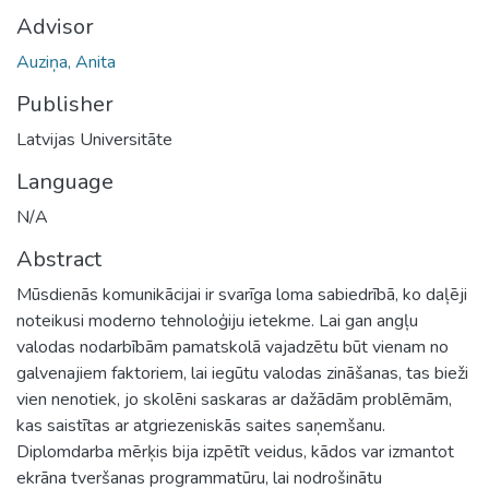
Advisor
Auziņa, Anita
Publisher
Latvijas Universitāte
Language
N/A
Abstract
Mūsdienās komunikācijai ir svarīga loma sabiedrībā, ko daļēji
noteikusi moderno tehnoloģiju ietekme. Lai gan angļu
valodas nodarbībām pamatskolā vajadzētu būt vienam no
galvenajiem faktoriem, lai iegūtu valodas zināšanas, tas bieži
vien nenotiek, jo skolēni saskaras ar dažādām problēmām,
kas saistītas ar atgriezeniskās saites saņemšanu.
Diplomdarba mērķis bija izpētīt veidus, kādos var izmantot
ekrāna tveršanas programmatūru, lai nodrošinātu