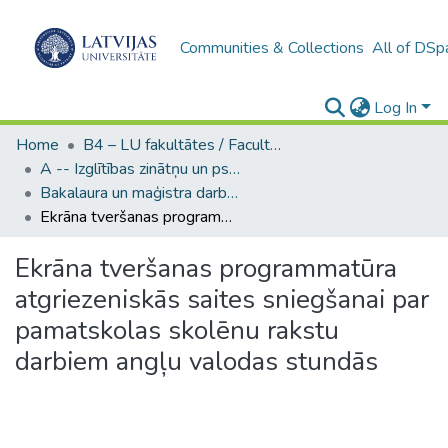
Communities & Collections
All of DSp
Log In
Home
B4 – LU fakultātes / Faculties of the UL
A -- Izglītības zinātņu un psiholoģijas fakultāte / Faculty of Education Sciences and Psychology
Bakalaura un maģistra darbi (PPMF) / Bachelor's and Master's theses
Ekrāna tveršanas programmatūra atgriezeniskās saites sniegšanai par pamatskolas skolēnu rakstu darbiem angļu valodas stundās
Ekrāna tveršanas programmatūra
atgriezeniskās saites sniegšanai par
pamatskolas skolēnu rakstu
darbiem angļu valodas stundās