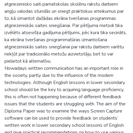
atgriezenisko saiti pamatskolas skolēnu rakstu darbiem
angļu valodas stundās un sniegt praktiskus ieteikumus par
to, kā izmantot dažādas ekrāna tveršanas programmas
atgriezeniskās saites sniegšanai. Par pētījuma metodi tika
izvēlēts atsevišķa gadījuma pētījums, pēc kura tika secināts,
ka ekrāna tveršanas programmatūras izmantošana
atgriezeniskās saites sniegšanai par rakstu darbiem varētu
nekļūt par tradicionālo metožu aizvietotāju, bet to var
pielietot kā alternatīvu.
Nowadays written communication has an important role in
the society, partly due to the influence of the modern
technologies. Although English lessons in lower secondary
school should be the key to acquiring language proficiency,
this is often not happening because of different feedback
issues that the students are struggling with. The aim of the
Diploma Paper was to examine the ways Screen Capture
software can be used to provide feedback on students’
written work in lower secondary school lessons of English
and give practical recommendations on how to use various