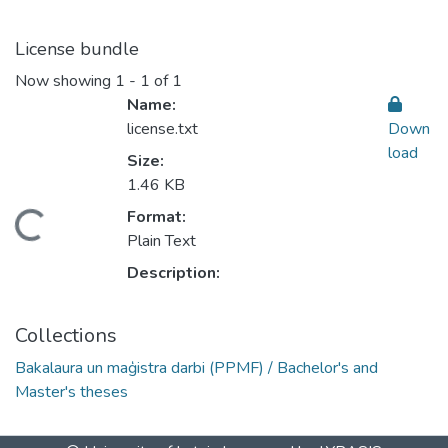
License bundle
Now showing
1 - 1 of 1
Name:
license.txt
Down
load
Size:
1.46 KB
Format:
oading...
Plain Text
Description:
Collections
Bakalaura un maģistra darbi (PPMF) / Bachelor's and
Master's theses