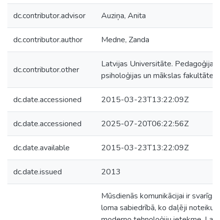
dc.contributor.advisor
Auziņa, Anita
dc.contributor.author
Medne, Zanda
Latvijas Universitāte. Pedagoģijas,
dc.contributor.other
psiholoģijas un mākslas fakultāte
dc.date.accessioned
2015-03-23T13:22:09Z
dc.date.accessioned
2025-07-20T06:22:56Z
dc.date.available
2015-03-23T13:22:09Z
dc.date.issued
2013
Mūsdienās komunikācijai ir svarīga
loma sabiedrībā, ko daļēji noteikusi
moderno tehnoloģiju ietekme. Lai