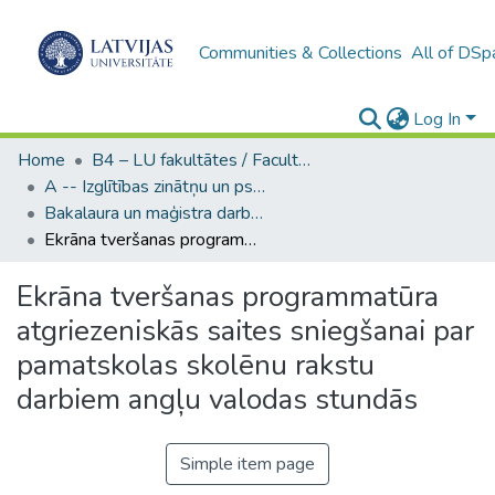
Communities & Collections
All of DSp
Log In
Home
B4 – LU fakultātes / Faculties of the UL
A -- Izglītības zinātņu un psiholoģijas fakultāte / Faculty of Education Sciences and Psychology
Bakalaura un maģistra darbi (PPMF) / Bachelor's and Master's theses
Ekrāna tveršanas programmatūra atgriezeniskās saites sniegšanai par pamatskolas skolēnu rakstu darbiem angļu valodas stundās
Ekrāna tveršanas programmatūra
atgriezeniskās saites sniegšanai par
pamatskolas skolēnu rakstu
darbiem angļu valodas stundās
Simple item page