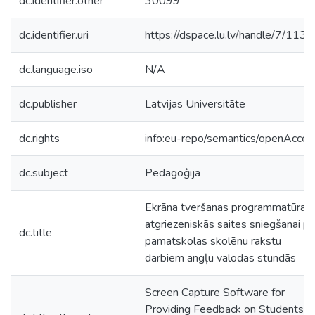
dc.identifier.other
30099
dc.identifier.uri
https://dspace.lu.lv/handle/7/113
dc.language.iso
N/A
dc.publisher
Latvijas Universitāte
dc.rights
info:eu-repo/semantics/openAcces
dc.subject
Pedagoģija
Ekrāna tveršanas programmatūra
atgriezeniskās saites sniegšanai pa
dc.title
pamatskolas skolēnu rakstu
darbiem angļu valodas stundās
Screen Capture Software for
Providing Feedback on Students'