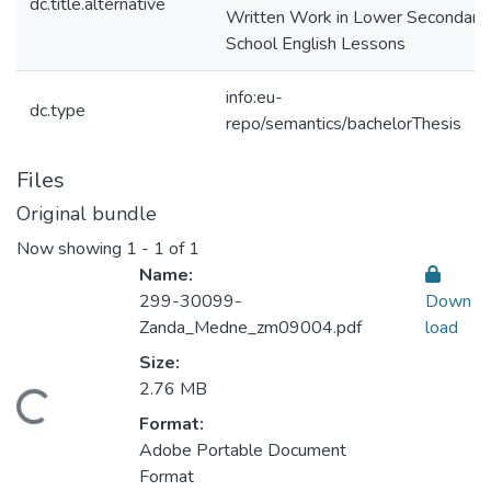
dc.title.alternative
Written Work in Lower Secondary
School English Lessons
info:eu-
dc.type
repo/semantics/bachelorThesis
Files
Original bundle
Now showing
1 - 1 of 1
Name:
299-30099-
Down
Zanda_Medne_zm09004.pdf
load
Size:
2.76 MB
oading...
Format:
Adobe Portable Document
Format