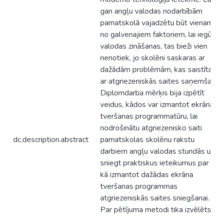
gan angļu valodas nodarbībām
pamatskolā vajadzētu būt vienam
no galvenajiem faktoriem, lai iegūt
valodas zināšanas, tas bieži vien
nenotiek, jo skolēni saskaras ar
dažādām problēmām, kas saistītas
ar atgriezeniskās saites saņemšanu
Diplomdarba mērķis bija izpētīt
veidus, kādos var izmantot ekrāna
tveršanas programmatūru, lai
nodrošinātu atgriezenisko saiti
dc.description.abstract
pamatskolas skolēnu rakstu
darbiem angļu valodas stundās un
sniegt praktiskus ieteikumus par to
kā izmantot dažādas ekrāna
tveršanas programmas
atgriezeniskās saites sniegšanai.
Par pētījuma metodi tika izvēlēts