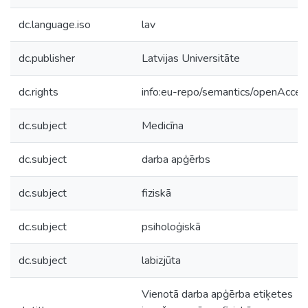
dc.language.iso
lav
dc.publisher
Latvijas Universitāte
dc.rights
info:eu-repo/semantics/openAcces
dc.subject
Medicīna
dc.subject
darba apģērbs
dc.subject
fiziskā
dc.subject
psiholoģiskā
dc.subject
labizjūta
Vienotā darba apģērba etiķetes