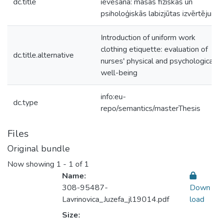
dc.title
ievešana: māsas fiziskās un
psiholoģiskās labizjūtas izvērtējum
Introduction of uniform work
clothing etiquette: evaluation of
dc.title.alternative
nurses' physical and psychological
well-being
info:eu-
dc.type
repo/semantics/masterThesis
Files
Original bundle
Now showing
1 - 1 of 1
Name:
308-95487-
Down
Lavrinovica_Juzefa_jl19014.pdf
load
Size: