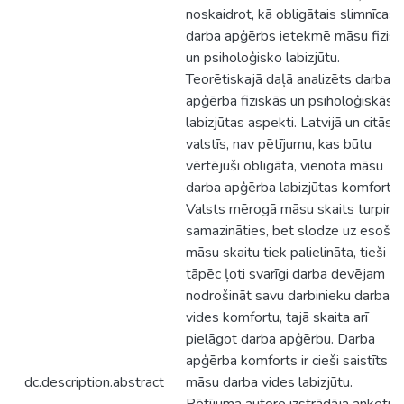
noskaidrot, kā obligātais slimnīcas
darba apģērbs ietekmē māsu fizis
un psiholoģisko labizjūtu.
Teorētiskajā daļā analizēts darba
apģērba fiziskās un psiholoģiskās
labizjūtas aspekti. Latvijā un citās
valstīs, nav pētījumu, kas būtu
vērtējuši obligāta, vienota māsu
darba apģērba labizjūtas komfortu.
Valsts mērogā māsu skaits turpina
samazināties, bet slodze uz esošo
māsu skaitu tiek palielināta, tieši
tāpēc ļoti svarīgi darba devējam
nodrošināt savu darbinieku darba
vides komfortu, tajā skaita arī
pielāgot darba apģērbu. Darba
apģērba komforts ir cieši saistīts ar
dc.description.abstract
māsu darba vides labizjūtu.