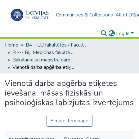
Communities & Collections
All of DSp
Log In
Home
B4 – LU fakultātes / Faculties of the UL
B --- Bij. Medicīnas fakultātes studentu noslēguma darbi / Faculty of Medicine - Graduate works
Bakalaura un maģistra darbi (MF) / Bachelor's and Master's theses
Vienotā darba apģērba etiķetes ievešana: māsas fiziskās un psiholoģiskās labizjūtas izvērtējums
Vienotā darba apģērba etiķetes
ievešana: māsas fiziskās un
psiholoģiskās labizjūtas izvērtējums
Simple item page