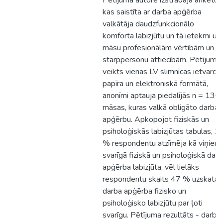
Pētījuma autore izstrādāja anketu,
kas saistīta ar darba apģērba
valkātāja daudzfunkcionālo
komforta labizjūtu un tā ietekmi uz
māsu profesionālām vērtībām un
starppersonu attiecībām. Pētījums
veikts vienas LV slimnīcas ietvaros
papīra un elektroniskā formātā,
anonīmi aptauja piedalījās n = 130
māsas, kuras valkā obligāto darba
apģērbu. Apkopojot fiziskās un
psiholoģiskās labizjūtas tabulas, 3
% respondentu atzīmēja kā viņiem
svarīgā fiziskā un psiholoģiskā dar
apģērba labizjūta, vēl lielāks
respondentu skaits 47 % uzskata
darba apģērba fizisko un
psiholoģisko labizjūtu par ļoti
svarīgu. Pētījuma rezultāts - darba