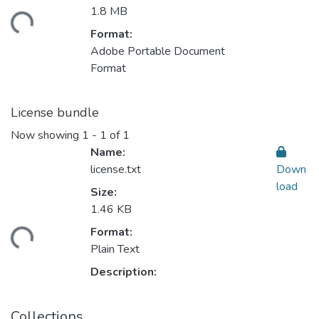
ading...
1.8 MB
Format:
Adobe Portable Document
Format
License bundle
Now showing
1 - 1 of 1
Name:
license.txt
Down
load
Size:
1.46 KB
ading...
Format:
Plain Text
Description:
Collections