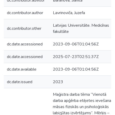
dc.contributor.advisor
Baranova, Sanita
dc.contributor.author
Lavrinoviča, Juzefa
Latvijas Universitāte. Medicīnas
dc.contributor.other
fakultāte
dc.date.accessioned
2023-09-06T01:04:56Z
dc.date.accessioned
2025-07-23T02:51:37Z
dc.date.available
2023-09-06T01:04:56Z
dc.date.issued
2023
Maģistra darba tēma “Vienotā
darba apģērba etiķetes ievešana:
māsas fiziskās un psiholoģiskās
labizjūtas izvērtējums”. Mērķis –