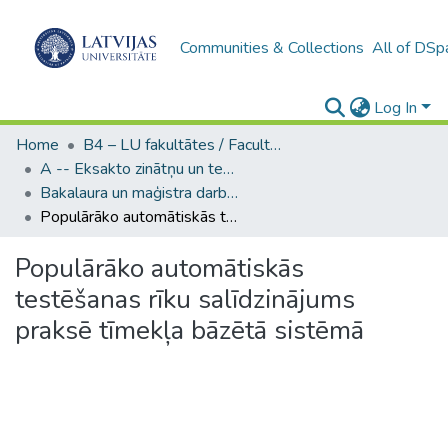
Communities & Collections
All of DSp
Log In
Home
B4 – LU fakultātes / Faculties of the UL
A -- Eksakto zinātņu un tehnoloģiju fakultāte / Faculty of Science and Technology
Bakalaura un maģistra darbi (EZTF) / Bachelor's and Master's theses
Populārāko automātiskās testēšanas rīku salīdzinājums praksē tīmekļa bāzētā sistēmā
Populārāko automātiskās
testēšanas rīku salīdzinājums
praksē tīmekļa bāzētā sistēmā