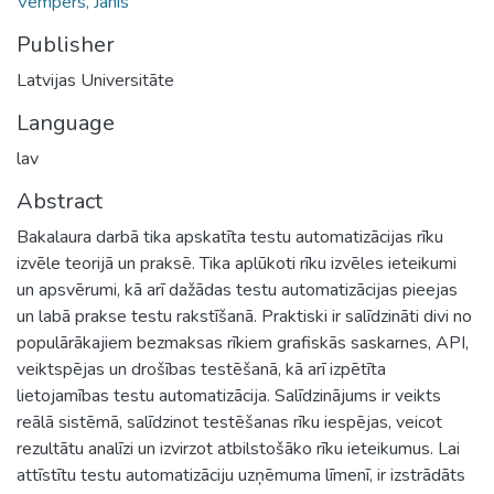
Vempers, Jānis
Publisher
Latvijas Universitāte
Language
lav
Abstract
Bakalaura darbā tika apskatīta testu automatizācijas rīku
izvēle teorijā un praksē. Tika aplūkoti rīku izvēles ieteikumi
un apsvērumi, kā arī dažādas testu automatizācijas pieejas
un labā prakse testu rakstīšanā. Praktiski ir salīdzināti divi no
populārākajiem bezmaksas rīkiem grafiskās saskarnes, API,
veiktspējas un drošības testēšanā, kā arī izpētīta
lietojamības testu automatizācija. Salīdzinājums ir veikts
reālā sistēmā, salīdzinot testēšanas rīku iespējas, veicot
rezultātu analīzi un izvirzot atbilstošāko rīku ieteikumus. Lai
attīstītu testu automatizāciju uzņēmuma līmenī, ir izstrādāts