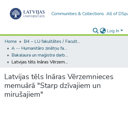
Communities & Collections
All of DSp
Log In
Home
B4 – LU fakultātes / Faculties of the UL
A -- Humanitāro zinātņu fakultāte / Faculty of Humanities
Bakalaura un maģistra darbi (HZF) / Bachelor's and Master's theses
Latvijas tēls Ināras Vērzemnieces memuārā "Starp dzīvajiem un mirušajiem"
Latvijas tēls Ināras Vērzemnieces
memuārā "Starp dzīvajiem un
mirušajiem"