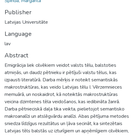
Spirida, Margarita
Publisher
Latvijas Universitāte
Language
lav
Abstract
Emigrācija liek cilvēkiem veidot valsts tēlu, balstoties
atmiņās, un daudz pētnieku ir pētījuši valstu tēlus, kas
izpausti literatūrā. Darba mērķis ir noteikt semantiskās
makrostruktūras, kas veido Latvijas tēlu I. Vērzemnieces
memuārā, un noskaidrot, kā noteiktās makrostruktūras
veicina dzimtenes tēla veidošanos, kas iedibināta žanrā.
Darba pētnieciskā daļa tika veikta, pielietojot semantisko
makroanalīzi un atslēgvārdu analīzi. Abas pētījuma metodes
sniedza līdzīgus rezultātus un ļāva secināt, ka sintezētais
Latvijas tēls balstās uz izturīgiem un apņēmīgiem cilvēkiem,