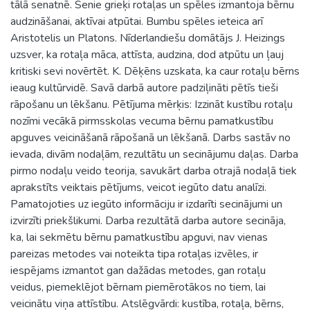
tālā senatnē. Senie grieķi rotaļas un spēles izmantoja bērnu
audzināšanai, aktīvai atpūtai. Bumbu spēles ieteica arī
Aristotelis un Platons. Nīderlandiešu domātājs J. Heizings
uzsver, ka rotaļa māca, attīsta, audzina, dod atpūtu un ļauj
kritiski sevi novērtēt. K. Dēķēns uzskata, ka caur rotaļu bērns
ieaug kultūrvidē. Savā darbā autore padziļināti pētīs tieši
rāpošanu un lēkšanu. Pētījuma mērķis: Izzināt kustību rotaļu
nozīmi vecākā pirmsskolas vecuma bērnu pamatkustību
apguves veicināšanā rāpošanā un lēkšanā. Darbs sastāv no
ievada, divām nodaļām, rezultātu un secinājumu daļas. Darba
pirmo nodaļu veido teorija, savukārt darba otrajā nodaļā tiek
aprakstīts veiktais pētījums, veicot iegūto datu analīzi.
Pamatojoties uz iegūto informāciju ir izdarīti secinājumi un
izvirzīti priekšlikumi. Darba rezultātā darba autore secināja,
ka, lai sekmētu bērnu pamatkustību apguvi, nav vienas
pareizas metodes vai noteikta tipa rotaļas izvēles, ir
iespējams izmantot gan dažādas metodes, gan rotaļu
veidus, piemeklējot bērnam piemērotākos no tiem, lai
veicinātu viņa attīstību. Atslēgvārdi: kustība, rotaļa, bērns,