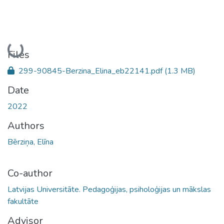
Loading...
Files
299-90845-Berzina_Elina_eb22141.pdf
(1.3 MB)
Date
2022
Authors
Bērziņa, Elīna
Co-author
Latvijas Universitāte. Pedagoģijas, psiholoģijas un mākslas
fakultāte
Advisor