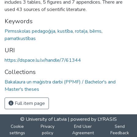
includes 3 tables, 5 figures and 7 appendices. There are
used 43 sources of scientific literature.
Keywords
Pirmsskolas pedagoģija
,
kustība
,
rotaļa
,
bērns
,
pamatkustības
URI
https://dspace.lu.lv/handle/7/61344
Collections
Bakalaura un maģistra darbi (PPMF) / Bachelor's and
Master's theses
Full item page
© University of Latvia |
powered by LYRASIS
Cookie
Privacy
End User
Send
settings
policy
Agreement
Feedback