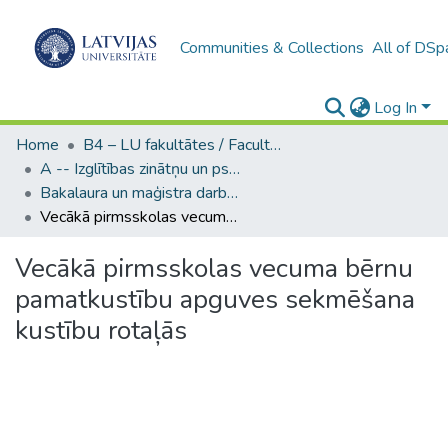
Communities & Collections
All of DSp
Log In
Home
B4 – LU fakultātes / Faculties of the UL
A -- Izglītības zinātņu un psiholoģijas fakultāte / Faculty of Education Sciences and Psychology
Bakalaura un maģistra darbi (PPMF) / Bachelor's and Master's theses
Vecākā pirmsskolas vecuma bērnu pamatkustību apguves sekmēšana kustību rotaļās
Vecākā pirmsskolas vecuma bērnu
pamatkustību apguves sekmēšana
kustību rotaļās