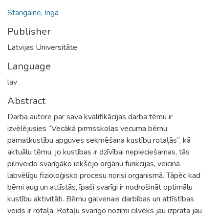
Stangaine, Inga
Publisher
Latvijas Universitāte
Language
lav
Abstract
Darba autore par sava kvalifikācijas darba tēmu ir
izvēlējusies “Vecākā pirmsskolas vecuma bērnu
pamatkustību apguves sekmēšana kustību rotaļās”, kā
aktuālu tēmu, jo kustības ir dzīvībai nepieciešamas, tās
pilnveido svarīgāko iekšējo orgānu funkcijas, veicina
labvēlīgu fizioloģisko procesu norisi organismā. Tāpēc kad
bērni aug un attīstās, īpaši svarīgi ir nodrošināt optimālu
kustību aktivitāti. Bērnu galvenais darbības un attīstības
veids ir rotaļa. Rotaļu svarīgo nozīmi cilvēks jau izprata jau