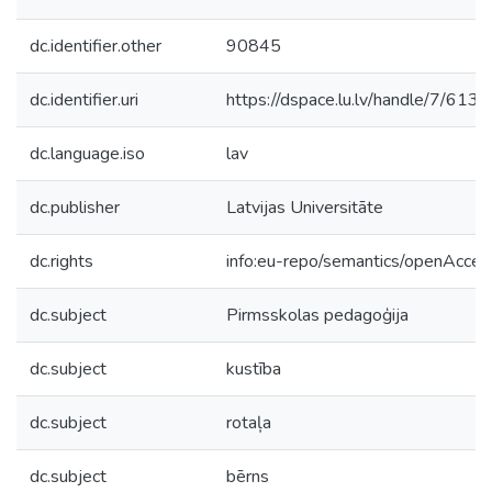
dc.identifier.other
90845
dc.identifier.uri
https://dspace.lu.lv/handle/7/613
dc.language.iso
lav
dc.publisher
Latvijas Universitāte
dc.rights
info:eu-repo/semantics/openAcces
dc.subject
Pirmsskolas pedagoģija
dc.subject
kustība
dc.subject
rotaļa
dc.subject
bērns