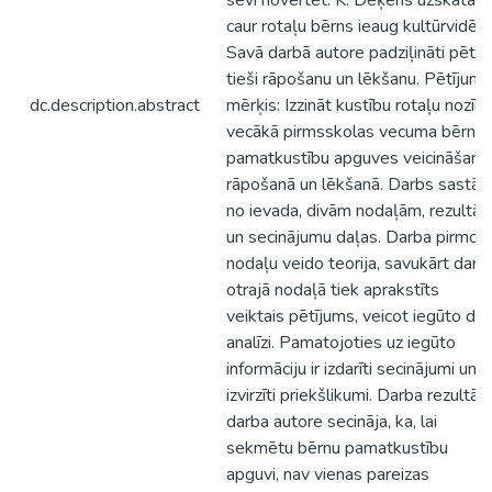
sevi novērtēt. K. Dēķēns uzskata, 
caur rotaļu bērns ieaug kultūrvidē.
Savā darbā autore padziļināti pētīs
tieši rāpošanu un lēkšanu. Pētījuma
dc.description.abstract
mērķis: Izzināt kustību rotaļu nozīmi
vecākā pirmsskolas vecuma bērnu
pamatkustību apguves veicināšanā
rāpošanā un lēkšanā. Darbs sastāv
no ievada, divām nodaļām, rezultāt
un secinājumu daļas. Darba pirmo
nodaļu veido teorija, savukārt darb
otrajā nodaļā tiek aprakstīts
veiktais pētījums, veicot iegūto da
analīzi. Pamatojoties uz iegūto
informāciju ir izdarīti secinājumi un
izvirzīti priekšlikumi. Darba rezultāt
darba autore secināja, ka, lai
sekmētu bērnu pamatkustību
apguvi, nav vienas pareizas