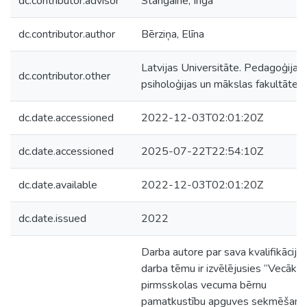
dc.contributor.advisor
Stangaine, Inga
dc.contributor.author
Bērziņa, Elīna
Latvijas Universitāte. Pedagoģijas,
dc.contributor.other
psiholoģijas un mākslas fakultāte
dc.date.accessioned
2022-12-03T02:01:20Z
dc.date.accessioned
2025-07-22T22:54:10Z
dc.date.available
2022-12-03T02:01:20Z
dc.date.issued
2022
Darba autore par sava kvalifikācija
darba tēmu ir izvēlējusies “Vecākā
pirmsskolas vecuma bērnu
pamatkustību apguves sekmēšana