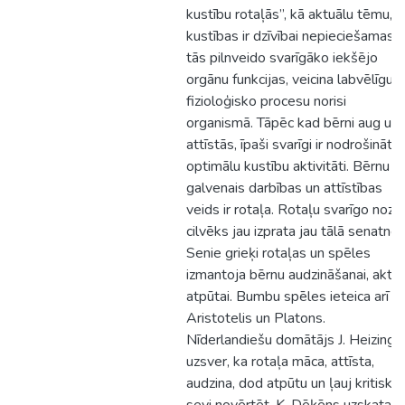
kustību rotaļās”, kā aktuālu tēmu, j
kustības ir dzīvībai nepieciešamas,
tās pilnveido svarīgāko iekšējo
orgānu funkcijas, veicina labvēlīgu
fizioloģisko procesu norisi
organismā. Tāpēc kad bērni aug un
attīstās, īpaši svarīgi ir nodrošināt
optimālu kustību aktivitāti. Bērnu
galvenais darbības un attīstības
veids ir rotaļa. Rotaļu svarīgo nozī
cilvēks jau izprata jau tālā senatnē.
Senie grieķi rotaļas un spēles
izmantoja bērnu audzināšanai, aktīv
atpūtai. Bumbu spēles ieteica arī
Aristotelis un Platons.
Nīderlandiešu domātājs J. Heizings
uzsver, ka rotaļa māca, attīsta,
audzina, dod atpūtu un ļauj kritiski