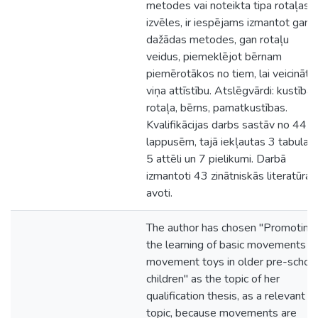
metodes vai noteikta tipa rotaļas
izvēles, ir iespējams izmantot gan
dažādas metodes, gan rotaļu
veidus, piemeklējot bērnam
piemērotākos no tiem, lai veicinātu
viņa attīstību. Atslēgvārdi: kustība,
rotaļa, bērns, pamatkustības.
Kvalifikācijas darbs sastāv no 44
lappusēm, tajā iekļautas 3 tabulas,
5 attēli un 7 pielikumi. Darbā
izmantoti 43 zinātniskās literatūras
avoti.
The author has chosen "Promoting
the learning of basic movements in
movement toys in older pre-schoo
children" as the topic of her
qualification thesis, as a relevant
topic, because movements are