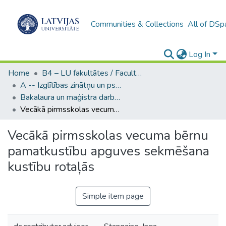
Communities & Collections
All of DSp
Log In
Home
B4 – LU fakultātes / Faculties of the UL
A -- Izglītības zinātņu un psiholoģijas fakultāte / Faculty of Education Sciences and Psychology
Bakalaura un maģistra darbi (PPMF) / Bachelor's and Master's theses
Vecākā pirmsskolas vecuma bērnu pamatkustību apguves sekmēšana kustību rotaļās
Vecākā pirmsskolas vecuma bērnu
pamatkustību apguves sekmēšana
kustību rotaļās
Simple item page