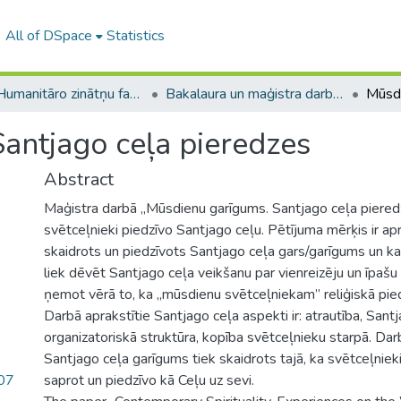
All of DSpace
Statistics
A -- Humanitāro zinātņu fakultāte / Faculty of Humanities
Bakalaura un maģistra darbi (HZF) / Bachelor's and Master's theses
antjago ceļa pieredzes
Abstract
Maģistra darbā „Mūsdienu garīgums. Santjago ceļa pieredz
svētceļnieki piedzīvo Santjago ceļu. Pētījuma mērķis ir apra
skaidrots un piedzīvots Santjago ceļa gars/garīgums un k
liek dēvēt Santjago ceļa veikšanu par vienreizēju un īpašu 
ņemot vērā to, ka „mūsdienu svētceļniekam” reliģiskā pied
Darbā aprakstītie Santjago ceļa aspekti ir: atrautība, Sant
organizatoriskā struktūra, kopība svētceļnieku starpā. Darb
Santjago ceļa garīgums tiek skaidrots tajā, ka svētceļnie
.07
saprot un piedzīvo kā Ceļu uz sevi.