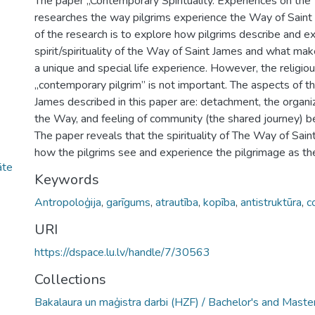
The paper „Contemporary Spirituality. Experiences on the
researches the way pilgrims experience the Way of Saint
of the research is to explore how pilgrims describe and e
spirit/spirituality of the Way of Saint James and what makes
a unique and special life experience. However, the religio
„contemporary pilgrim” is not important. The aspects of t
James described in this paper are: detachment, the organiz
the Way, and feeling of community (the shared journey) b
The paper reveals that the spirituality of The Way of Sain
how the pilgrims see and experience the pilgrimage as th
āte
Keywords
Antropoloģija
,
garīgums
,
atrautība
,
kopība
,
antistruktūra
,
c
URI
https://dspace.lu.lv/handle/7/30563
Collections
Bakalaura un maģistra darbi (HZF) / Bachelor's and Maste