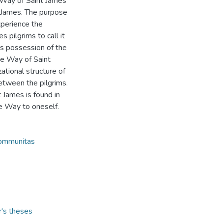
 Way of Saint James”
 James. The purpose
xperience the
 pilgrims to call it
us possession of the
he Way of Saint
ational structure of
etween the pilgrims.
t James is found in
e Way to oneself.
ommunitas
r's theses