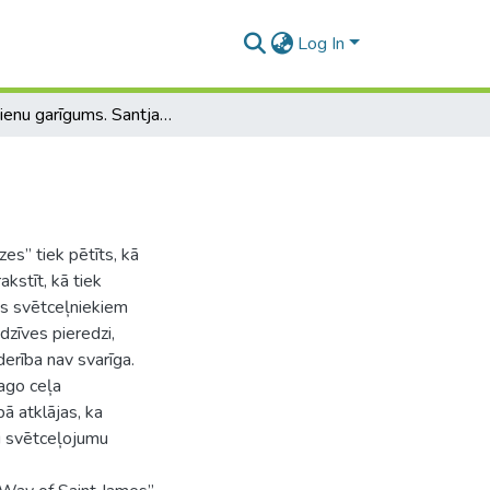
Log In
Mūsdienu garīgums. Santjago ceļa pieredzes
es” tiek pētīts, kā
kstīt, kā tiek
as svētceļniekiem
dzīves pieredzi,
erība nav svarīga.
jago ceļa
ā atklājas, ka
ki svētceļojumu