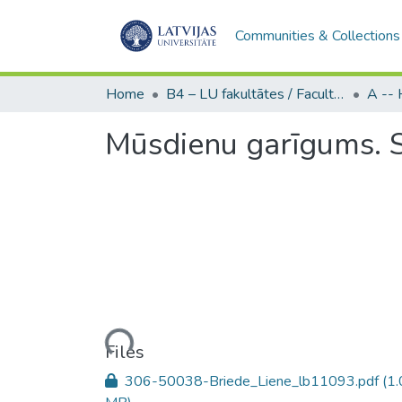
Communities & Collections
Home
B4 – LU fakultātes / Faculties of the UL
Mūsdienu garīgums. S
Loading...
Files
306-50038-Briede_Liene_lb11093.pdf
(1