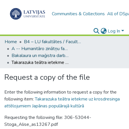
Communities & Collections
All of DSp
Log In
Home
B4 – LU fakultātes / Faculties of the UL
A -- Humanitāro zinātņu fakultāte / Faculty of Humanities
Bakalaura un maģistra darbi (HZF) / Bachelor's and Master's theses
Takarazuka teātra ietekme uz krosdresinga attēlojumiem Japānas populārajā kultūrā
Request a copy of the file
Enter the following information to request a copy for the
following item:
Takarazuka teātra ietekme uz krosdresinga
attēlojumiem Japānas populārajā kultūrā
Requesting the following file: 306-53044-
Stoga_Alise_as13267.pdf