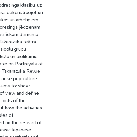
sdresinga klasiku, uz
ra, dekonstruējot un
ikas un arhetipiem.
sdresinga jēdzienam
specifiskam dzimuma
 Takarazuka teātra
aidolu grupu
akstu un pielikumu.
ter on Portrayals of
e Takarazuka Revue
panese pop culture
 aims to: show
 of view and define
points of the
t how the activities
ples of
d on the research it
lassic Japanese