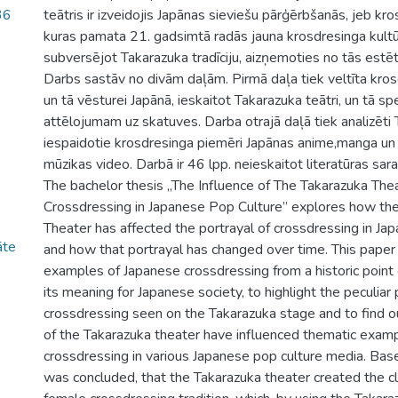
36
teātris ir izveidojis Japānas sieviešu pārģērbšanās, jeb kro
kuras pamata 21. gadsimtā radās jauna krosdresinga kultū
subversējot Takarazuka tradīciju, aizņemoties no tās estēt
Darbs sastāv no divām daļām. Pirmā daļa tiek veltīta kro
un tā vēsturei Japānā, ieskaitot Takarazuka teātri, un tā 
attēlojumam uz skatuves. Darba otrajā daļā tiek analizēti
iespaidotie krosdresinga piemēri Japānas anime,manga un 
mūzikas video. Darbā ir 46 lpp. neieskaitot literatūras sar
The bachelor thesis „The Influence of The Takarazuka Thea
Crossdressing in Japanese Pop Culture” explores how th
Theater has affected the portrayal of crossdressing in Ja
āte
and how that portrayal has changed over time. This paper
examples of Japanese crossdressing from a historic point
its meaning for Japanese society, to highlight the peculiar 
crossdressing seen on the Takarazuka stage and to find ou
of the Takarazuka theater have influenced thematic exam
crossdressing in various Japanese pop culture media. Base
was concluded, that the Takarazuka theater created the c