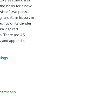
azuka aesthetic and
the basis for a new
ists of two parts.
 and its in history in
cifics of its gender
ka inspired
s. There are 46
hy and appendix.
sings
r's theses