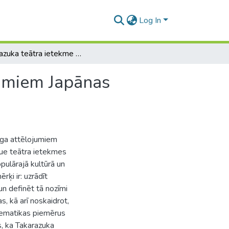
Log In
Takarazuka teātra ietekme uz krosdresinga attēlojumiem Japānas populārajā kultūrā
jumiem Japānas
nga attēlojumiem
vue teātra ietekmes
pulārajā kultūrā un
rķi ir: uzrādīt
n definēt tā nozīmi
s, kā arī noskaidrot,
 tematikas piemērus
s, ka Takarazuka