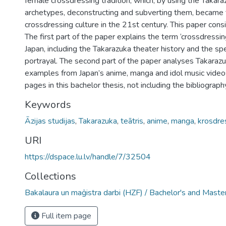
female crossdressing tradition, which, by using the Takar
archetypes, deconstructing and subverting them, became 
crossdressing culture in the 21st century. This paper cons
The first part of the paper explains the term ‘crossdressing’
Japan, including the Takarazuka theater history and the spe
portrayal. The second part of the paper analyses Takarazu
examples from Japan’s anime, manga and idol music video
pages in this bachelor thesis, not including the bibliograp
Keywords
Āzijas studijas
,
Takarazuka
,
teātris
,
anime
,
manga
,
krosdre
URI
https://dspace.lu.lv/handle/7/32504
Collections
Bakalaura un maģistra darbi (HZF) / Bachelor's and Maste
Full item page