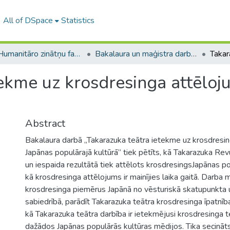
All of DSpace
Statistics
A -- Humanitāro zinātņu fakultāte / Faculty of Humanities
Bakalaura un maģistra darbi (HZF) / Bachelor's and Master's theses
tekme uz krosdresinga attēlo
Abstract
Bakalaura darbā „Takarazuka teātra ietekme uz krosdresi
Japānas populārajā kultūrā” tiek pētīts, kā Takarazuka Re
un iespaida rezultātā tiek attēlots krosdresingsJapānas po
kā krosdresinga attēlojums ir mainījies laika gaitā. Darba mē
krosdresinga piemērus Japānā no vēsturiskā skatupunkta u
sabiedrībā, parādīt Takarazuka teātra krosdresinga īpatnība
kā Takarazuka teātra darbība ir ietekmējusi krosdresinga
dažādos Japānas populārās kultūras mēdijos. Tika secināt