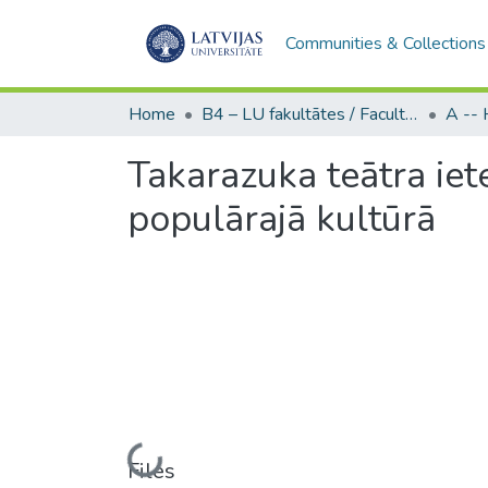
Communities & Collections
Home
B4 – LU fakultātes / Faculties of the UL
Takarazuka teātra ie
populārajā kultūrā
Loading...
Files