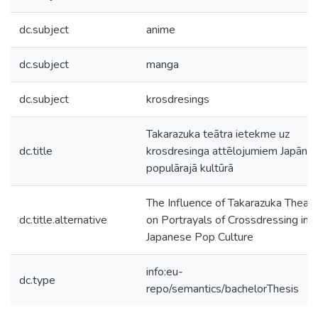
dc.subject
anime
dc.subject
manga
dc.subject
krosdresings
Takarazuka teātra ietekme uz
dc.title
krosdresinga attēlojumiem Japāna
populārajā kultūrā
The Influence of Takarazuka Theatr
dc.title.alternative
on Portrayals of Crossdressing in
Japanese Pop Culture
info:eu-
dc.type
repo/semantics/bachelorThesis