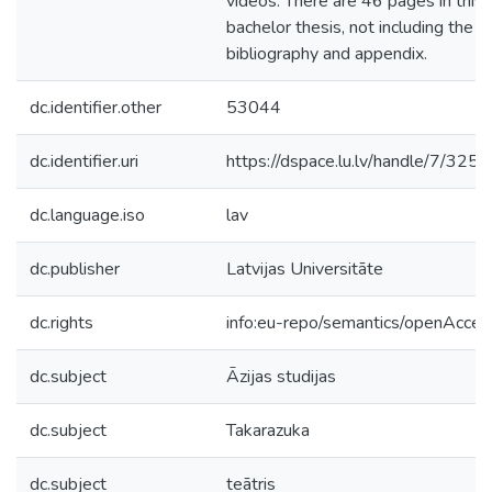
videos. There are 46 pages in this
bachelor thesis, not including the
bibliography and appendix.
dc.identifier.other
53044
dc.identifier.uri
https://dspace.lu.lv/handle/7/325
dc.language.iso
lav
dc.publisher
Latvijas Universitāte
dc.rights
info:eu-repo/semantics/openAcces
dc.subject
Āzijas studijas
dc.subject
Takarazuka
dc.subject
teātris