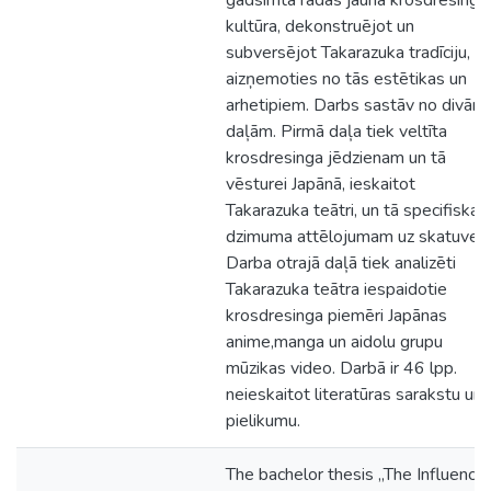
gadsimtā radās jauna krosdresinga
kultūra, dekonstruējot un
subversējot Takarazuka tradīciju,
aizņemoties no tās estētikas un
arhetipiem. Darbs sastāv no divām
daļām. Pirmā daļa tiek veltīta
krosdresinga jēdzienam un tā
vēsturei Japānā, ieskaitot
Takarazuka teātri, un tā specifiska
dzimuma attēlojumam uz skatuves.
Darba otrajā daļā tiek analizēti
Takarazuka teātra iespaidotie
krosdresinga piemēri Japānas
anime,manga un aidolu grupu
mūzikas video. Darbā ir 46 lpp.
neieskaitot literatūras sarakstu un
pielikumu.
The bachelor thesis „The Influence