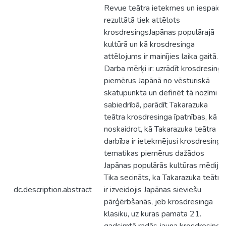
Revue teātra ietekmes un iespaida
rezultātā tiek attēlots
krosdresingsJapānas populārajā
kultūrā un kā krosdresinga
attēlojums ir mainījies laika gaitā.
Darba mērķi ir: uzrādīt krosdresinga
piemērus Japānā no vēsturiskā
skatupunkta un definēt tā nozīmi
sabiedrībā, parādīt Takarazuka
teātra krosdresinga īpatnības, kā ar
noskaidrot, kā Takarazuka teātra
darbība ir ietekmējusi krosdresinga
tematikas piemērus dažādos
Japānas populārās kultūras mēdijos
Tika secināts, ka Takarazuka teātris
dc.description.abstract
ir izveidojis Japānas sieviešu
pārģērbšanās, jeb krosdresinga
klasiku, uz kuras pamata 21.