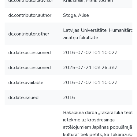
dc.contributor.advisor
Kraushaar, Frank Jochen
dc.contributor.author
Stoga, Alise
Latvijas Universitāte. Humanitāro
dc.contributor.other
zinātņu fakultāte
dc.date.accessioned
2016-07-02T01:10:02Z
dc.date.accessioned
2025-07-21T08:26:38Z
dc.date.available
2016-07-02T01:10:02Z
dc.date.issued
2016
Bakalaura darbā „Takarazuka teātra
ietekme uz krosdresinga
attēlojumiem Japānas populārajā
kultūrā” tiek pētīts, kā Takarazuka