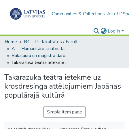
Communities & Collections
All of DSp
Log In
Home
B4 – LU fakultātes / Faculties of the UL
A -- Humanitāro zinātņu fakultāte / Faculty of Humanities
Bakalaura un maģistra darbi (HZF) / Bachelor's and Master's theses
Takarazuka teātra ietekme uz krosdresinga attēlojumiem Japānas populārajā kultūrā
Takarazuka teātra ietekme uz
krosdresinga attēlojumiem Japānas
populārajā kultūrā
Simple item page