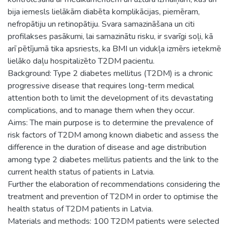
bija iemesls lielākām diabēta komplikācijas, piemēram,
nefropātiju un retinopātiju. Svara samazināšana un citi
profilakses pasākumi, lai samazinātu risku, ir svarīgi soļi, kā
arī pētījumā tika apsriests, ka BMI un vidukļa izmērs ietekmē
lielāko daļu hospitalizēto T2DM pacientu.
Background: Type 2 diabetes mellitus (T2DM) is a chronic
progressive disease that requires long-term medical
attention both to limit the development of its devastating
complications, and to manage them when they occur.
Aims: The main purpose is to determine the prevalence of
risk factors of T2DM among known diabetic and assess the
difference in the duration of disease and age distribution
among type 2 diabetes mellitus patients and the link to the
current health status of patients in Latvia.
Further the elaboration of recommendations considering the
treatment and prevention of T2DM in order to optimise the
health status of T2DM patients in Latvia.
Materials and methods: 100 T2DM patients were selected