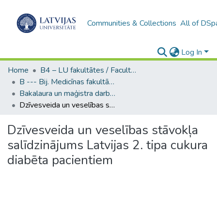
Communities & Collections
All of DSp
Log In
Home
B4 – LU fakultātes / Faculties of the UL
B --- Bij. Medicīnas fakultātes studentu noslēguma darbi / Faculty of Medicine - Graduate works
Bakalaura un maģistra darbi (MF) / Bachelor's and Master's theses
Dzīvesveida un veselības stāvokļa salīdzinājums Latvijas 2. tipa cukura diabēta pacientiem
Dzīvesveida un veselības stāvokļa
salīdzinājums Latvijas 2. tipa cukura
diabēta pacientiem