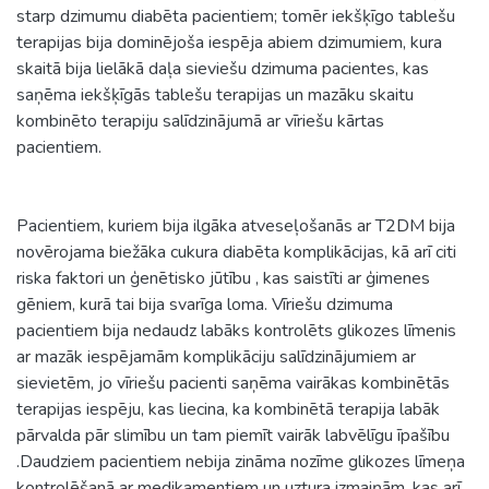
starp dzimumu diabēta pacientiem; tomēr iekšķīgo tablešu
terapijas bija dominējoša iespēja abiem dzimumiem, kura
skaitā bija lielākā daļa sieviešu dzimuma pacientes, kas
saņēma iekšķīgās tablešu terapijas un mazāku skaitu
kombinēto terapiju salīdzinājumā ar vīriešu kārtas
pacientiem.
Pacientiem, kuriem bija ilgāka atveseļošanās ar T2DM bija
novērojama biežāka cukura diabēta komplikācijas, kā arī citi
riska faktori un ģenētisko jūtību , kas saistīti ar ģimenes
gēniem, kurā tai bija svarīga loma. Vīriešu dzimuma
pacientiem bija nedaudz labāks kontrolēts glikozes līmenis
ar mazāk iespējamām komplikāciju salīdzinājumiem ar
sievietēm, jo vīriešu pacienti saņēma vairākas kombinētās
terapijas iespēju, kas liecina, ka kombinētā terapija labāk
pārvalda pār slimību un tam piemīt vairāk labvēlīgu īpašību
.Daudziem pacientiem nebija zināma nozīme glikozes līmeņa
kontrolēšanā ar medikamentiem un uztura izmaiņām, kas arī