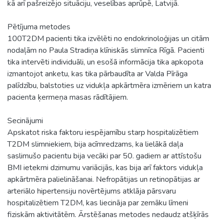
kā arī pašreizējo situāciju, veselības aprūpē, Latvijā.
Pētījuma metodes
100T2DM pacienti tika izvēlēti no endokrinoloģijas un citām
nodaļām no Paula Stradiņa klīniskās slimnīca Rīgā. Pacienti
tika intervēti individuāli, un esošā informācija tika apkopota
izmantojot anketu, kas tika pārbaudīta ar Valda Pīrāga
palīdzību, balstoties uz vidukļa apkārtmēra izmēriem un katra
pacienta ķermeņa masas rādītājiem.
Secinājumi
Apskatot riska faktoru iespējamību starp hospitalizētiem
T2DM slimniekiem, bija acīmredzams, ka lielākā daļa
saslimušo pacientu bija vecāki par 50. gadiem ar attīstošu
BMI ietekmi dzimumu variācijās, kas bija arī faktors vidukļa
apkārtmēra palielināšanai. Nefropātijas un retinopātijas ar
arteriālo hipertensiju novērtējums atklāja pārsvaru
hospitalizētiem T2DM, kas liecināja par zemāku līmeni
fiziskām aktivitātēm. Ārstēšanas metodes nedaudz atšķīrās