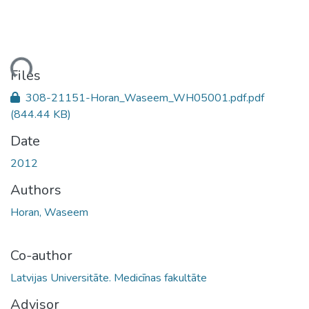
ading...
Files
308-21151-Horan_Waseem_WH05001.pdf.pdf
(844.44 KB)
Date
2012
Authors
Horan, Waseem
Co-author
Latvijas Universitāte. Medicīnas fakultāte
Advisor