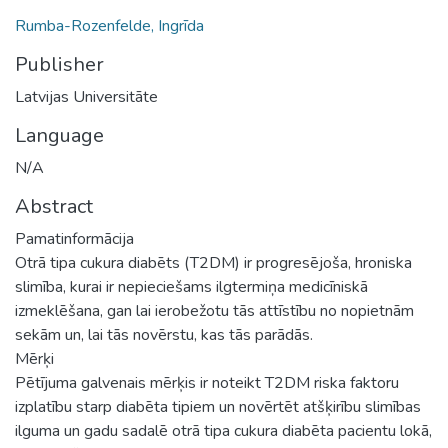
Rumba-Rozenfelde, Ingrīda
Publisher
Latvijas Universitāte
Language
N/A
Abstract
Pamatinformācija
Otrā tipa cukura diabēts (T2DM) ir progresējoša, hroniska
slimība, kurai ir nepieciešams ilgtermiņa medicīniskā
izmeklēšana, gan lai ierobežotu tās attīstību no nopietnām
sekām un, lai tās novērstu, kas tās parādās.
Mērķi
Pētījuma galvenais mērķis ir noteikt T2DM riska faktoru
izplatību starp diabēta tipiem un novērtēt atšķirību slimības
ilguma un gadu sadalē otrā tipa cukura diabēta pacientu lokā,