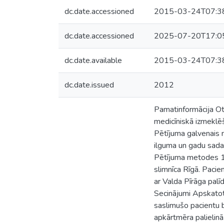
dc.date.accessioned
2015-03-24T07:3
dc.date.accessioned
2025-07-20T17:0
dc.date.available
2015-03-24T07:3
dc.date.issued
2012
Pamatinformācija Otr
medicīniskā izmeklēš
Pētījuma galvenais m
ilguma un gadu sadalē
Pētījuma metodes 10
slimnīca Rīgā. Pacien
ar Valda Pīrāga palī
Secinājumi Apskatot 
saslimušo pacientu b
apkārtmēra palielinā