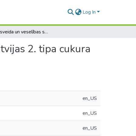
Log In
Dzīvesveida un veselības stāvokļa salīdzinājums Latvijas 2. tipa cukura diabēta pacientiem
vijas 2. tipa cukura
en_US
en_US
en_US