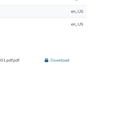
en_US
en_US
1.pdf.pdf
Download