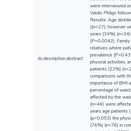
were interviewed on
Valdis Pīrāgs follo
Results: Age distri
((n=27), however wh
years (34%) (n=34)
(P=0.0042). Family h
relatives where pat
prevalence (P=0.433)
dc.description.abstract
physical activities,
patients (22%) (n=2
comparisons with the
importance of BMI a
percentage of waist
affected by the wai
(n=46) were affecte
years age patients
(p=0.053) the physic
(76%) (n=76) in com