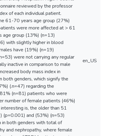
tionnaire reviewed by the professor
x of each individual patient.
n the 61-70 years age group (27%)
patients were more affected at > 61
rs age group (13%) (n=13)
) with slightly higher in blood
females have (19%) (n=19)
(n=53) were not carrying any regular
en_US
lly inactive in comparison to male
increased body mass index in
n both genders, which signify the
7%) (.n=47) regarding the
of 81% (n=81) patients who were
gher number of female patients (46%)
nteresting is, the older than 51
6) (p=0.001) and (53%) (n=53)
 in both genders with total of
athy and nephropathy, where female