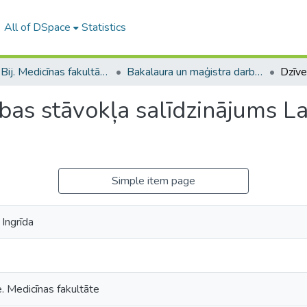
All of DSpace
Statistics
B --- Bij. Medicīnas fakultātes studentu noslēguma darbi / Faculty of Medicine - Graduate works
Bakalaura un maģistra darbi (MF) / Bachelor's and Master's theses
bas stāvokļa salīdzinājums Lat
Simple item page
Ingrīda
e. Medicīnas fakultāte