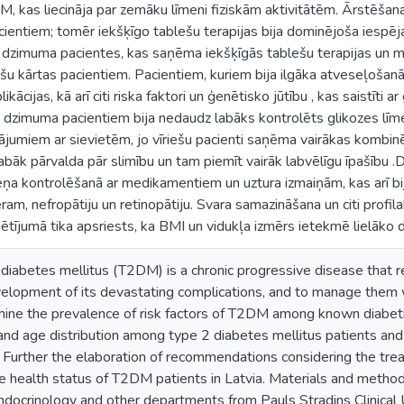
M, kas liecināja par zemāku līmeni fiziskām aktivitātēm. Ārstēša
ientiem; tomēr iekšķīgo tablešu terapijas bija dominējoša iespēj
šu dzimuma pacientes, kas saņēma iekšķīgās tablešu terapijas un 
iešu kārtas pacientiem. Pacientiem, kuriem bija ilgāka atveseļoš
kācijas, kā arī citi riska faktori un ģenētisko jūtību , kas saistīti a
šu dzimuma pacientiem bija nedaudz labāks kontrolēts glikozes lī
nājumiem ar sievietēm, jo vīriešu pacienti saņēma vairākas kombinēt
abāk pārvalda pār slimību un tam piemīt vairāk labvēlīgu īpašību 
eņa kontrolēšanā ar medikamentiem un uztura izmaiņām, kas arī bi
ram, nefropātiju un retinopātiju. Svara samazināšana un citi profil
rī pētījumā tika apsriests, ka BMI un vidukļa izmērs ietekmē lielāk
diabetes mellitus (T2DM) is a chronic progressive disease that r
evelopment of its devastating complications, and to manage them
mine the prevalence of risk factors of T2DM among known diabetic
and age distribution among type 2 diabetes mellitus patients and t
ia. Further the elaboration of recommendations considering the t
he health status of T2DM patients in Latvia. Materials and met
docrinology and other departments from Pauls Stradins Clinical U