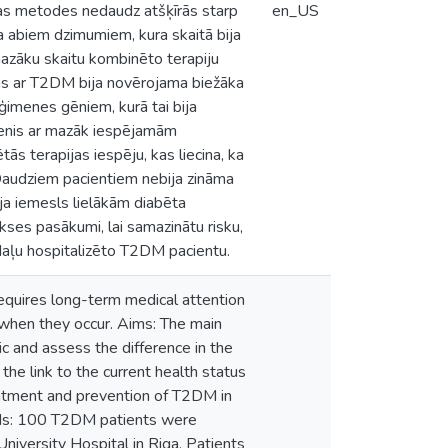
nas metodes nedaudz atšķīrās starp
en_US
a abiem dzimumiem, kura skaitā bija
mazāku skaitu kombinēto terapiju
anās ar T2DM bija novērojama biežāka
r ģimenes gēniem, kurā tai bija
menis ar mazāk iespējamām
ās terapijas iespēju, kas liecina, ka
.Daudziem pacientiem nebija zināma
ja iemesls lielākām diabēta
akses pasākumi, lai samazinātu risku,
o daļu hospitalizēto T2DM pacientu.
equires long-term medical attention
 when they occur. Aims: The main
 and assess the difference in the
he link to the current health status
reatment and prevention of T2DM in
hods: 100 T2DM patients were
niversity Hospital in Riga. Patients