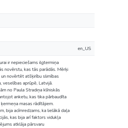
en_US
urai ir nepieciešams ilgtermiņa
ās novērstu, kas tās parādās. Mērķi
 un novērtēt atšķirību slimības
, veselības aprūpē, Latvijā.
ām no Paula Stradiņa klīniskās
mantojot anketu, kas tika pārbaudīta
ta ķermeņa masas rādītājiem.
, bija acīmredzams, ka lielākā daļa
ās, kas bija arī faktors vidukļa
rtējums atklāja pārsvaru