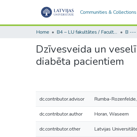
Communities & Collections
Home
B4 – LU fakultātes / Faculties of the UL
Dzīvesveida un veselī
diabēta pacientiem
dc.contributor.advisor
Rumba-Rozenfelde, 
dc.contributor.author
Horan, Waseem
dc.contributor.other
Latvijas Universitāt