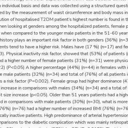
 individual basis and data was collected using a structured ques
wed by the measurement of waist circumference and body mass inde
bution of hospitalised T2DM patient’s highest number is found i
en looking at genders among the hospitalized patients, female 
 when compared to the younger male patients in the 51-60 yea
istory plays an important risk factor in both genders (36%) (n=36
ients tend to have a higher risk. Males have (17 %) (n=17) and 
. Physical inactivity risk factor, showed that (53%) of patients 
 and a higher number of female patients (31%) (n=31) were physica
2) (P<0.05) A higher percentage (44%) (n=44) in females with 
 male patients (32%) (n=34) and total of (76%) of all patients i
s a risk factor (P=0.002). Female group had higher dominance (4
 increase in comparisons with males (34%) (n=34) and a total 
st size increase (p<0.05). Older than 51 years patients had a hi
d in comparisons with male patients (30%) (n=30), what is more i
 (76%) (n=76) had a higher number of increased BMI (76%) (n=7
ally inactive patients. High predominance of arterial hypertension
parisons to the diabetic complication which was mainly retinop