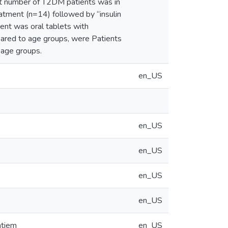
t number of T2DM patients was in
atment (n=14) followed by “insulin
ment was oral tablets with
pared to age groups, were Patients
 age groups.
en_US
en_US
en_US
en_US
en_US
ntiem
en_US