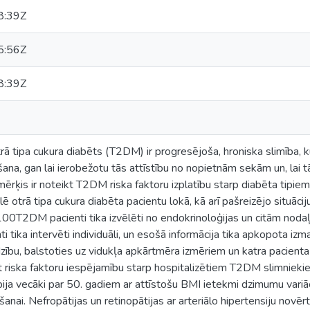
8:39Z
5:56Z
8:39Z
ā tipa cukura diabēts (T2DM) ir progresējoša, hroniska slimība, k
ana, gan lai ierobežotu tās attīstību no nopietnām sekām un, lai t
ērķis ir noteikt T2DM riska faktoru izplatību starp diabēta tipiem
 otrā tipa cukura diabēta pacientu lokā, kā arī pašreizējo situāciju
0T2DM pacienti tika izvēlēti no endokrinoloģijas un citām nodaļ
ti tika intervēti individuāli, un esošā informācija tika apkopota iz
dzību, balstoties uz vidukļa apkārtmēra izmēriem un katra pacien
riska faktoru iespējamību starp hospitalizētiem T2DM slimniekiem
ija vecāki par 50. gadiem ar attīstošu BMI ietekmi dzimumu variācij
šanai. Nefropātijas un retinopātijas ar arteriālo hipertensiju novē