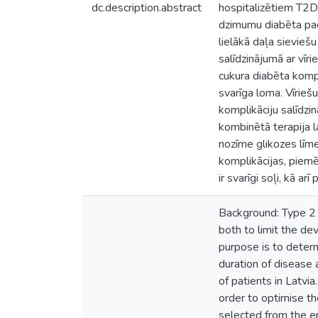
dc.description.abstract
hospitalizētiem T2D
dzimumu diabēta pac
lielākā daļa sievie
salīdzinājumā ar vīr
cukura diabēta kompli
svarīga loma. Vīrie
komplikāciju salīdzi
kombinētā terapija l
nozīme glikozes līm
komplikācijas, piemē
ir svarīgi soļi, kā a
Background: Type 2 
both to limit the d
purpose is to deter
duration of disease 
of patients in Latv
order to optimise t
selected from the en