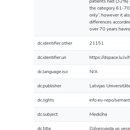
patients had (32%)
the category 61-70 
only”, however it al
differences accordi
over 70 years havin
dc.identifier.other
21151
dc.identifier.uri
https://dspace.lu.l
dc.language.iso
N/A
dc.publisher
Latvijas Universitāt
dc.rights
info:eu-repo/seman
dc.subject
Medicīna
dc.title
Dzīvesveida un vesel