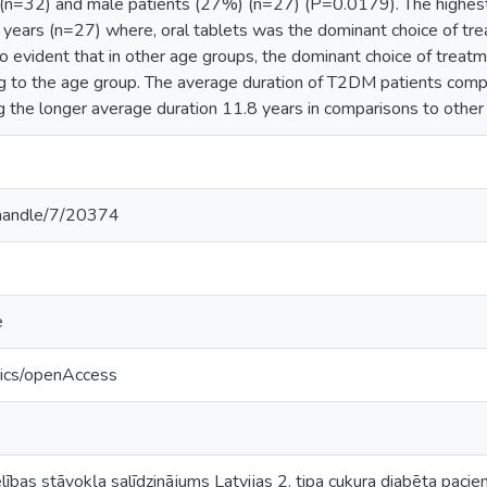
 (n=32) and male patients (27%) (n=27) (P=0.0179). The highes
years (n=27) where, oral tablets was the dominant choice of tre
so evident that in other age groups, the dominant choice of treat
ng to the age group. The average duration of T2DM patients com
g the longer average duration 11.8 years in comparisons to other
v/handle/7/20374
e
tics/openAccess
ības stāvokļa salīdzinājums Latvijas 2. tipa cukura diabēta pacie