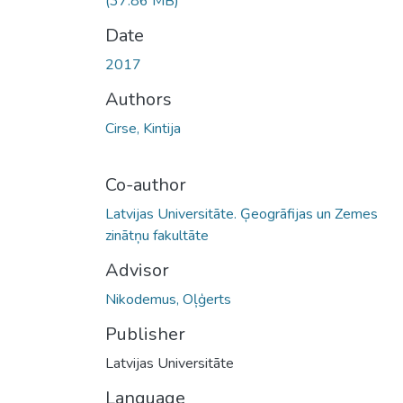
(37.86 MB)
Date
2017
Authors
Cirse, Kintija
Co-author
Latvijas Universitāte. Ģeogrāfijas un Zemes
zinātņu fakultāte
Advisor
Nikodemus, Oļģerts
Publisher
Latvijas Universitāte
Language