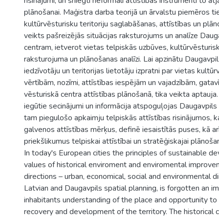
risinājumi, un sniegti neformāli attīstības instrumenti to at
plānošanai. Maģistra darba teorijā un ārvalstu piemēros ti
kultūrvēsturisku teritoriju saglabāšanas, attīstības un plāno
veikts pašreizējās situācijas raksturojums un analīze Dau
centram, ietverot vietas telpiskās uzbūves, kultūrvēsturisk
raksturojuma un plānošanas analīzi. Lai apzinātu Daugavpil
iedzīvotāju un teritorijas lietotāju izpratni par vietas kultū
vērtībām, nozīmi, attīstības iespējām un vajadzībām, gatavī
vēsturiskā centra attīstības plānošanā, tika veikta aptauja.
iegūtie secinājumi un informācija atspoguļojas Daugavpils
tam piegulošo apkaimju telpiskās attīstības risinājumos, ka
galvenos attīstības mērķus, definē iesaistītās puses, kā ar
priekšlikumus telpiskai attīstībai un stratēģiskajai plānoša
In today's European cities the principles of sustainable d
values of historical enviroment and enviromental improvem
directions – urban, economical, social and environmental d
Latvian and Daugavpils spatial planning, is forgotten an i
inhabitants understanding of the place and opportunity to 
recovery and development of the territory. The historical 