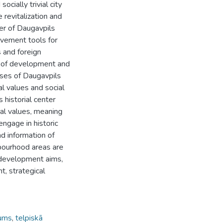
ocially trivial city
e revitalization and
er of Daugavpils
ovement tools for
s and foreign
m of development and
lyses of Daugavpils
ral values and social
s historial center
ral values, meaning
engage in historic
d information of
hbourhood areas are
n development aims,
, strategical
jums
,
telpiskā