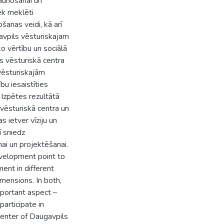
jaunošanai un
ek meklēti
šanas veidi, kā arī
gavpils vēsturiskajam
o vērtību un sociālā
s vēsturiskā centra
rvēsturiskajām
bu iesaistīties
 Izpētes rezultātā
 vēsturiskā centra un
s ietver vīziju un
ī sniedz
nai un projektēšanai.
evelopment point to
ent in different
imensions. In both,
mportant aspect –
participate in
center of Daugavpils