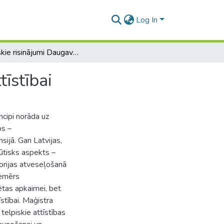
Log In
Telpiskie risinājumi Daugavpils vēsturiskā centra attīstībai
tīstībai
ncipi norāda uz
os –
sijā. Gan Latvijas,
ūtisks aspekts –
torijas atveseļošanā
iemērs
lsētas apkaimei, bet
īstībai. Maģistra
telpiskie attīstības