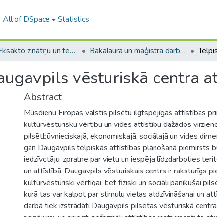
All of DSpace
Statistics
A -- Eksakto zinātņu un tehnoloģiju fakultāte / Faculty of Science and Technology
Bakalaura un maģistra darbi (EZTF) / Bachelor's and Master's theses
augavpils vēsturiskā centra at
Abstract
Mūsdienu Eiropas valstīs pilsētu ilgtspējīgas attīstības pri
kultūrvēsturisku vērtību un vides attīstību dažādos virzien
pilsētbūvnieciskajā, ekonomiskajā, sociālajā un vides dimen
gan Daugavpils telpiskās attīstības plānošanā piemirsts b
iedzīvotāju izpratne par vietu un iespēja līdzdarboties teri
un attīstībā. Daugavpils vēsturiskais centrs ir raksturīgs p
kultūrvēsturiski vērtīgai, bet fiziski un sociāli panīkušai pi
kurā tas var kalpot par stimulu vietas atdzīvināšanai un att
darbā tiek izstrādāti Daugavpils pilsētas vēsturiskā centra 