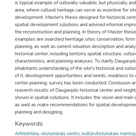
is typical example of culturally valuable, but physically and s
area, where cultural heritage can serve as incentive for sit
development. Master's thesis designed for historical cent
spatial development solutions and advised informal impr
the reconstruction and planning. In theory of Master thesi
examples are searched herritage sites conservation, for
planning, as well as current situation description and ana
historical center, including teritorry spatial structure, cultu
characteristics, and planning analyses. To clarify Daugavpil
inhabitants understanding of the site's historical and cultu
of it, development opportunities and needs, readiness to 
center planning, survey has been conducted. Conclusion an
reaserch results of Daugavpils historical center and neig
shown in spatial solutions. It includes the vision and mai
as well as make recommendations for spatial development
planning and designing.
Keywords
Arhitektūra
,
vēsturiskais centrs
,
kultūrvēsturiskais manto