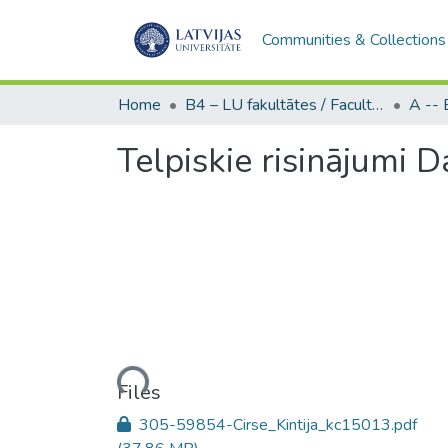
Communities & Collections
Home
B4 – LU fakultātes / Faculties of the UL
Telpiskie risinājumi D
Loading...
Files
305-59854-Cirse_Kintija_kc15013.pdf