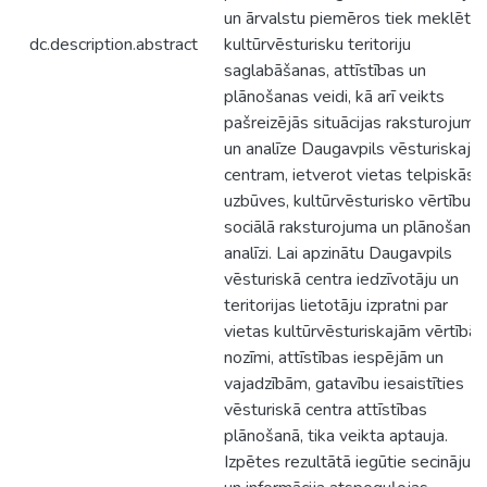
un ārvalstu piemēros tiek meklēti
dc.description.abstract
kultūrvēsturisku teritoriju
saglabāšanas, attīstības un
plānošanas veidi, kā arī veikts
pašreizējās situācijas raksturojums
un analīze Daugavpils vēsturiskaja
centram, ietverot vietas telpiskās
uzbūves, kultūrvēsturisko vērtību u
sociālā raksturojuma un plānošana
analīzi. Lai apzinātu Daugavpils
vēsturiskā centra iedzīvotāju un
teritorijas lietotāju izpratni par
vietas kultūrvēsturiskajām vērtībā
nozīmi, attīstības iespējām un
vajadzībām, gatavību iesaistīties
vēsturiskā centra attīstības
plānošanā, tika veikta aptauja.
Izpētes rezultātā iegūtie secinājum