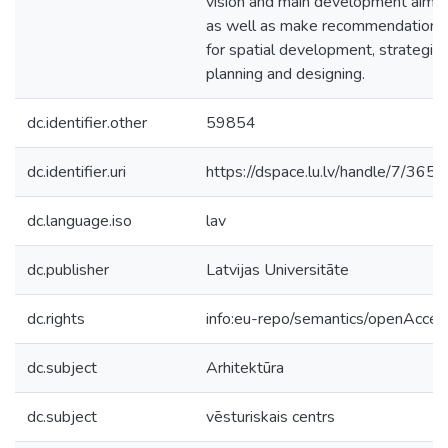
vision and main development aims,
as well as make recommendations
for spatial development, strategica
planning and designing.
dc.identifier.other
59854
dc.identifier.uri
https://dspace.lu.lv/handle/7/365
dc.language.iso
lav
dc.publisher
Latvijas Universitāte
dc.rights
info:eu-repo/semantics/openAcces
dc.subject
Arhitektūra
dc.subject
vēsturiskais centrs