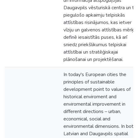
un informācija atspoguļojas
Daugavpils vēsturiskā centra un t
piegulošo apkaimju telpiskās
attīstības risinājumos, kas ietver
vīziju un galvenos attīstības mērķus
definē iesaistītās puses, kā arī
sniedz priekšlikumus telpiskai
attīstībai un stratēģiskajai
plānošanai un projektēšanai.
In today's European cities the
principles of sustainable
development point to values of
historical enviroment and
enviromental improvement in
different directions – urban,
economical, social and
environmental dimensions. In both,
Latvian and Daugavpils spatial