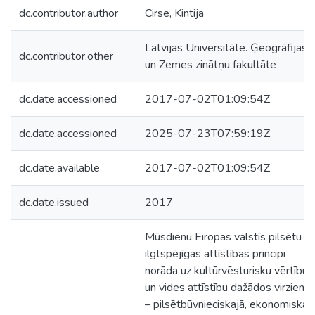
dc.contributor.author
Cirse, Kintija
Latvijas Universitāte. Ģeogrāfijas
dc.contributor.other
un Zemes zinātņu fakultāte
dc.date.accessioned
2017-07-02T01:09:54Z
dc.date.accessioned
2025-07-23T07:59:19Z
dc.date.available
2017-07-02T01:09:54Z
dc.date.issued
2017
Mūsdienu Eiropas valstīs pilsētu
ilgtspējīgas attīstības principi
norāda uz kultūrvēsturisku vērtību
un vides attīstību dažādos virzieno
– pilsētbūvnieciskajā, ekonomiskajā