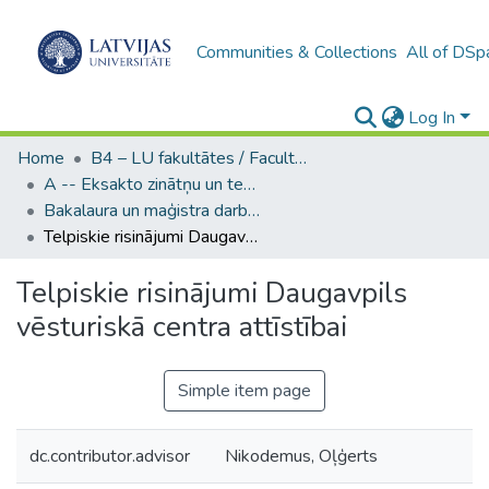
Communities & Collections
All of DSp
Log In
Home
B4 – LU fakultātes / Faculties of the UL
A -- Eksakto zinātņu un tehnoloģiju fakultāte / Faculty of Science and Technology
Bakalaura un maģistra darbi (EZTF) / Bachelor's and Master's theses
Telpiskie risinājumi Daugavpils vēsturiskā centra attīstībai
Telpiskie risinājumi Daugavpils
vēsturiskā centra attīstībai
Simple item page
dc.contributor.advisor
Nikodemus, Oļģerts