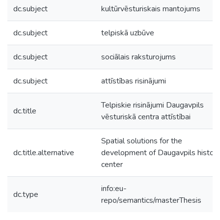
dc.subject
kultūrvēsturiskais mantojums
dc.subject
telpiskā uzbūve
dc.subject
sociālais raksturojums
dc.subject
attīstības risinājumi
Telpiskie risinājumi Daugavpils
dc.title
vēsturiskā centra attīstībai
Spatial solutions for the
dc.title.alternative
development of Daugavpils histori
center
info:eu-
dc.type
repo/semantics/masterThesis