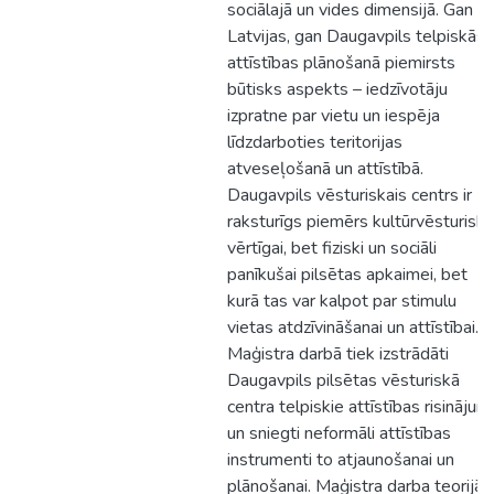
sociālajā un vides dimensijā. Gan
Latvijas, gan Daugavpils telpiskās
attīstības plānošanā piemirsts
būtisks aspekts – iedzīvotāju
izpratne par vietu un iespēja
līdzdarboties teritorijas
atveseļošanā un attīstībā.
Daugavpils vēsturiskais centrs ir
raksturīgs piemērs kultūrvēsturiski
vērtīgai, bet fiziski un sociāli
panīkušai pilsētas apkaimei, bet
kurā tas var kalpot par stimulu
vietas atdzīvināšanai un attīstībai.
Maģistra darbā tiek izstrādāti
Daugavpils pilsētas vēsturiskā
centra telpiskie attīstības risinājumi
un sniegti neformāli attīstības
instrumenti to atjaunošanai un
plānošanai. Maģistra darba teorijā