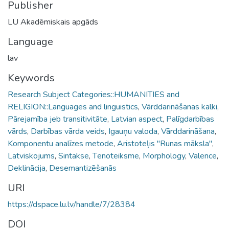
Publisher
LU Akadēmiskais apgāds
Language
lav
Keywords
Research Subject Categories::HUMANITIES and
RELIGION::Languages and linguistics
,
Vārddarināšanas kalki
,
Pārejamība jeb transitivitāte
,
Latvian aspect
,
Palīgdarbības
vārds
,
Darbības vārda veids
,
Igauņu valoda
,
Vārddarināšana
,
Komponentu analīzes metode
,
Aristoteļis "Runas māksla"
,
Latviskojums
,
Sintakse
,
Тenoteiksme
,
Morphology
,
Valence
,
Deklinācija
,
Desemantizēšanās
URI
https://dspace.lu.lv/handle/7/28384
DOI