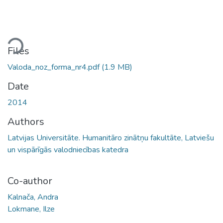
ding...
Files
Valoda_noz_forma_nr4.pdf
(1.9 MB)
Date
2014
Authors
Latvijas Universitāte. Humanitāro zinātņu fakultāte, Latviešu
un vispārīgās valodniecības katedra
Co-author
Kalnača, Andra
Lokmane, Ilze