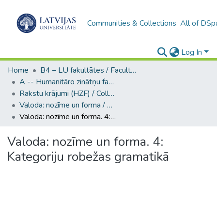
Communities & Collections
All of DSp
Log In
Home
B4 – LU fakultātes / Faculties of the UL
A -- Humanitāro zinātņu fakultāte / Faculty of Humanities
Rakstu krājumi (HZF) / Collections of articles
Valoda: nozīme un forma / Language: Meaning and Form
Valoda: nozīme un forma. 4: Kategoriju robežas gramatikā
Valoda: nozīme un forma. 4:
Kategoriju robežas gramatikā