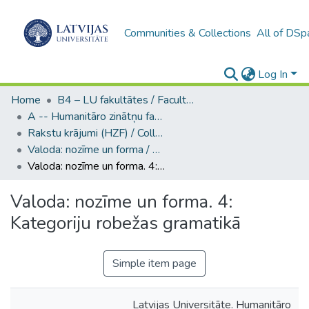
Communities & Collections
All of DSp
Log In
Home
B4 – LU fakultātes / Faculties of the UL
A -- Humanitāro zinātņu fakultāte / Faculty of Humanities
Rakstu krājumi (HZF) / Collections of articles
Valoda: nozīme un forma / Language: Meaning and Form
Valoda: nozīme un forma. 4: Kategoriju robežas gramatikā
Valoda: nozīme un forma. 4:
Kategoriju robežas gramatikā
Simple item page
Latvijas Universitāte. Humanitāro