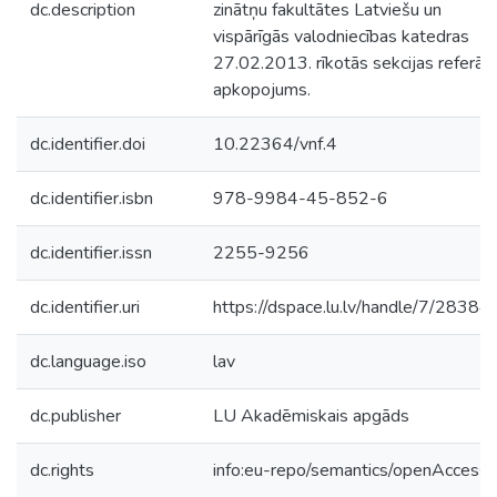
dc.description
zinātņu fakultātes Latviešu un
vispārīgās valodniecības katedras
27.02.2013. rīkotās sekcijas referāt
apkopojums.
dc.identifier.doi
10.22364/vnf.4
dc.identifier.isbn
978-9984-45-852-6
dc.identifier.issn
2255-9256
dc.identifier.uri
https://dspace.lu.lv/handle/7/28384
dc.language.iso
lav
dc.publisher
LU Akadēmiskais apgāds
dc.rights
info:eu-repo/semantics/openAccess