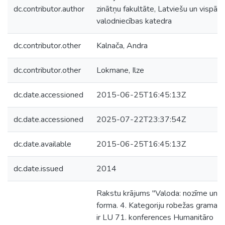
dc.contributor.author
zinātņu fakultāte, Latviešu un vispārī
valodniecības katedra
dc.contributor.other
Kalnača, Andra
dc.contributor.other
Lokmane, Ilze
dc.date.accessioned
2015-06-25T16:45:13Z
dc.date.accessioned
2025-07-22T23:37:54Z
dc.date.available
2015-06-25T16:45:13Z
dc.date.issued
2014
Rakstu krājums "Valoda: nozīme un
forma. 4. Kategoriju robežas gramati
ir LU 71. konferences Humanitāro