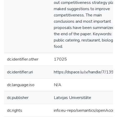
out competitiveness strategy plan,
maked suggestions to improve
competitiveness. The main
conclusions and most important
proposals have been summarized 
the end of the paper. Keywords:
public catering, restaurant, biologic
food.
dc.identifier.other
17025
dc.identifier.uri
https://dspace.lu.lv/handle/7/139
dc.language.iso
N/A
dc.publisher
Latvijas Universitāte
dc.rights
info:eu-repo/semantics/openAcces