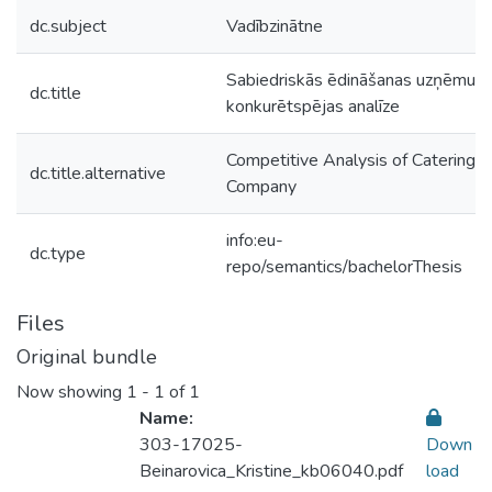
dc.subject
Vadībzinātne
Sabiedriskās ēdināšanas uzņēmum
dc.title
konkurētspējas analīze
Competitive Analysis of Catering
dc.title.alternative
Company
info:eu-
dc.type
repo/semantics/bachelorThesis
Files
Original bundle
Now showing
1 - 1 of 1
Name:
303-17025-
Down
Beinarovica_Kristine_kb06040.pdf
load