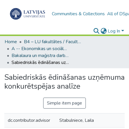
Communities & Collections
All of DSp
Log In
Home
B4 – LU fakultātes / Faculties of the UL
A -- Ekonomikas un sociālo zinātņu fakultāte / Faculty of Economics and Social Sciences
Bakalaura un maģistra darbi (ESZF) / Bachelor's and Master's theses
Sabiedriskās ēdināšanas uzņēmuma konkurētspējas analīze
Sabiedriskās ēdināšanas uzņēmuma
konkurētspējas analīze
Simple item page
dc.contributor.advisor
Stabulniece, Laila