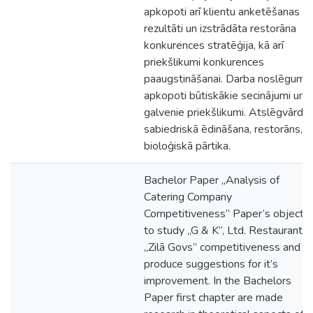
apkopoti arī klientu anketēšanas
rezultāti un izstrādāta restorāna
konkurences stratēģija, kā arī
priekšlikumi konkurences
paaugstināšanai. Darba noslēgumā
apkopoti būtiskākie secinājumi un
galvenie priekšlikumi. Atslēgvārdi:
sabiedriskā ēdināšana, restorāns,
bioloģiskā pārtika.
Bachelor Paper „Analysis of
Catering Company
Competitiveness” Paper’s object i
to study „G & K”, Ltd. Restaurant
„Zilā Govs” competitiveness and t
produce suggestions for it’s
improvement. In the Bachelors
Paper first chapter are made