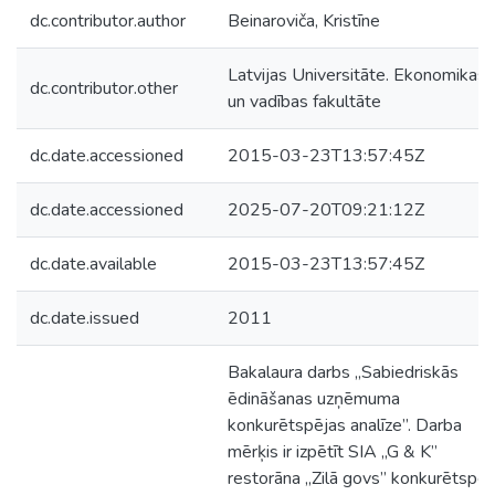
dc.contributor.author
Beinaroviča, Kristīne
Latvijas Universitāte. Ekonomikas
dc.contributor.other
un vadības fakultāte
dc.date.accessioned
2015-03-23T13:57:45Z
dc.date.accessioned
2025-07-20T09:21:12Z
dc.date.available
2015-03-23T13:57:45Z
dc.date.issued
2011
Bakalaura darbs „Sabiedriskās
ēdināšanas uzņēmuma
konkurētspējas analīze”. Darba
mērķis ir izpētīt SIA „G & K”
restorāna „Zilā govs” konkurētspēj