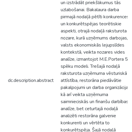
un izstrādāt priekšlikumus tās
uzlabošanai. Bakalaura darba
pirmajā nodaļā pētīti konkurences
un konkurētspējas teorētiskie
aspekti, otrajā nodaļā raksturota
nozare, kurā uzņēmums darbojas,
valsts ekonomiskās lejupslīdes
kontekstā, veikta nozares vides
analīze, izmantojot M.E.Portera 5
spēku modeli. Trešajā nodaļā
raksturota uzņēmuma vēsturiskā
dc.description.abstract
attīstība, restorāna piedāvātie
pakalpojumi un darba organizācija,
kā arī veikta uzņēmuma
saimnieciskās un finanšu darbības
analīze, bet ceturtajā nodaļā
analizēti restorāna galvenie
konkurenti un vērtēta to
konkurētspēja. Šajā nodaļā