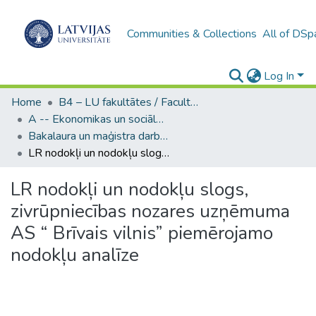
Communities & Collections
All of DSp
Log In
Home
B4 – LU fakultātes / Faculties of the UL
A -- Ekonomikas un sociālo zinātņu fakultāte / Faculty of Economics and Social Sciences
Bakalaura un maģistra darbi (ESZF) / Bachelor's and Master's theses
LR nodokļi un nodokļu slogs, zivrūpniecības nozares uzņēmuma AS “ Brīvais vilnis” piemērojamo nodokļu analīze
LR nodokļi un nodokļu slogs,
zivrūpniecības nozares uzņēmuma
AS “ Brīvais vilnis” piemērojamo
nodokļu analīze