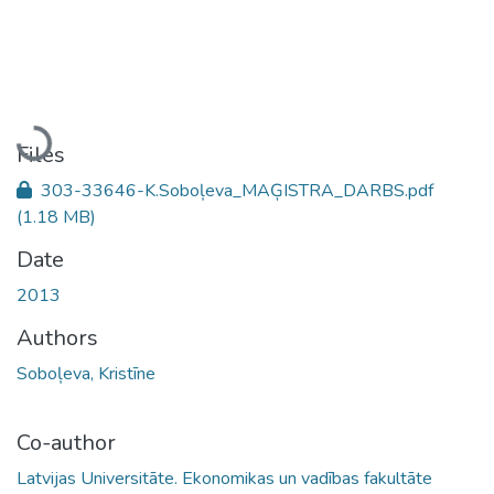
Loading...
Files
303-33646-K.Soboļeva_MAĢISTRA_DARBS.pdf
(1.18 MB)
Date
2013
Authors
Soboļeva, Kristīne
Co-author
Latvijas Universitāte. Ekonomikas un vadības fakultāte