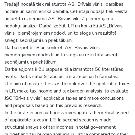
Trešajā nodaļā tiek raksturota AS „Brīvais vilnis” darbības
nozare un saimnieciskā darbība. Ceturtajā nodaļā tiek veikta
un pētīta uzņēmuma AS „Brīvais vilnis” piemērojamo
nodokļu analīze. Darbā izpētīti LR un konkrēti AS „Brīvais
vilnis” piemērojamiem nodokļi un to slogs un rezultātā
sniegti secinājumi un priekšlikumi.
Darbā izpētīti LR un konkrēti AS „Brīvais vilnis”
piemērojamiem nodokļi un to slogs un rezultātā sniegti
secinājumi un priekšlikumi.
Darba apjoms ir 81 lappuse, tika izmantots 56 literatūras
avots. Darbs satur 9 tabulas, 38 attēlus un 5 formulas.
The aim of master thesis is to look over the applicable taxes
in LR, make tax income and tax burden analysis, to evaluate
JSC “Brīvais vilnis” applicable taxes and make conclusions
and proposals based on this previous research.
In the first section authoress investigates theoretical aspect
of applicable taxes in LR. In second section is made
structural analysis of tax incomes in total government
budget and tax burden analysis in Latvia compared to other